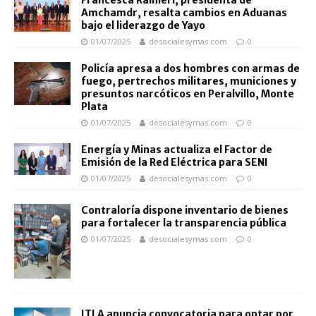
Amchamdr, resalta cambios en Aduanas
bajo el liderazgo de Yayo
01/07/2025
desocialesymas.com
0
Policía apresa a dos hombres con armas de
fuego, pertrechos militares, municiones y
presuntos narcóticos en Peralvillo, Monte
Plata
01/07/2025
desocialesymas.com
0
Energía y Minas actualiza el Factor de
Emisión de la Red Eléctrica para SENI
01/07/2025
desocialesymas.com
0
Contraloría dispone inventario de bienes
para fortalecer la transparencia pública
01/07/2025
desocialesymas.com
0
ITLA anuncia convocatoria para optar por