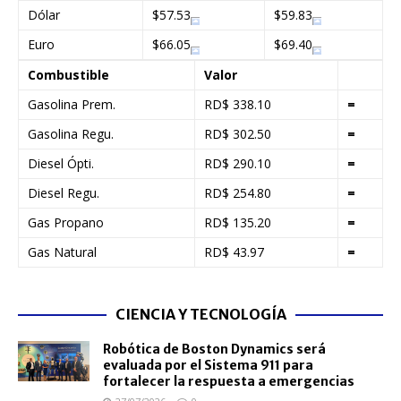
Dólar
$57.53
$59.83
Euro
$66.05
$69.40
Combustible
Valor
Gasolina Prem.
RD$ 338.10
=
Gasolina Regu.
RD$ 302.50
=
Diesel Ópti.
RD$ 290.10
=
Diesel Regu.
RD$ 254.80
=
Gas Propano
RD$ 135.20
=
Gas Natural
RD$ 43.97
=
CIENCIA Y TECNOLOGÍA
Robótica de Boston Dynamics será
evaluada por el Sistema 911 para
fortalecer la respuesta a emergencias