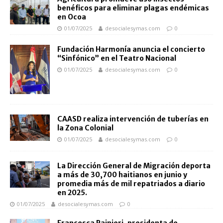
benéficos para eliminar plagas endémicas
en Ocoa
01/07/2025
desocialesymas.com
0
Fundación Harmonía anuncia el concierto
“Sinfónico” en el Teatro Nacional
01/07/2025
desocialesymas.com
0
CAASD realiza intervención de tuberías en
la Zona Colonial
01/07/2025
desocialesymas.com
0
La Dirección General de Migración deporta
a más de 30,700 haitianos en junio y
promedia más de mil repatriados a diario
en 2025.
01/07/2025
desocialesymas.com
0
Francesca Rainieri, presidenta de