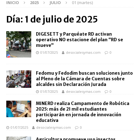
INICIO
2025
JULIO
01 (martes)
Día:
1 de julio de 2025
DIGESETT y Parquéate RD activan
operativo NO estacione del plan “RD se
mueve”
01/07/2025
desocialesymas.com
0
Fedomu y Fedodim buscan soluciones junto
al Pleno de la Cámara de Cuentas sobre
alcaldes sin Declaración Jurada
01/07/2025
desocialesymas.com
0
MINERD realiza Campamento de Robótica
2025: más de 21 mil estudiantes
participarán en jornada de innovación
educativa
01/07/2025
desocialesymas.com
0
Agricultura promueve uso insectos