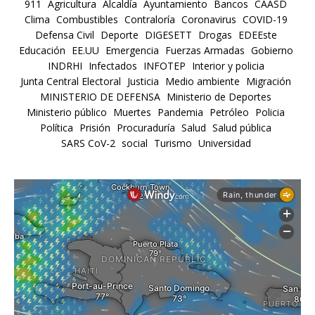
911
Agricultura
Alcaldía
Ayuntamiento
Bancos
CAASD
Clima
Combustibles
Contraloría
Coronavirus
COVID-19
Defensa Civil
Deporte
DIGESETT
Drogas
EDEEste
Educación
EE.UU
Emergencia
Fuerzas Armadas
Gobierno
INDRHI
Infectados
INFOTEP
Interior y policia
Junta Central Electoral
Justicia
Medio ambiente
Migración
MINISTERIO DE DEFENSA
Ministerio de Deportes
Ministerio público
Muertes
Pandemia
Petróleo
Policia
Política
Prisión
Procuraduría
Salud
Salud pública
SARS CoV-2
social
Turismo
Universidad