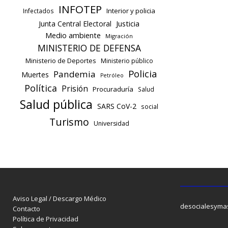
INFOTEP
Interior y policia
Infectados
Justicia
Junta Central Electoral
Medio ambiente
Migración
MINISTERIO DE DEFENSA
Ministerio de Deportes
Ministerio público
Policia
Pandemia
Muertes
Petróleo
Política
Prisión
Procuraduría
Salud
Salud pública
SARS CoV-2
social
Turismo
Universidad
Aviso Legal / Descargo Médico
desocialesyma
Contacto
Política de Privacidad