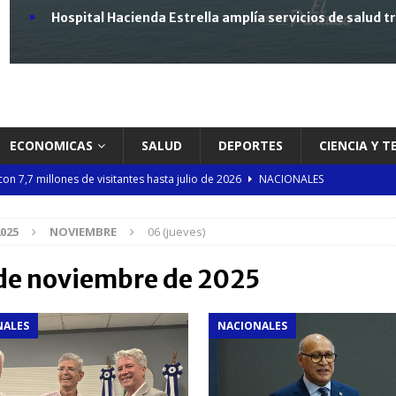
Hospital Hacienda Estrella amplía servicios de salud 
ECONOMICAS
SALUD
DEPORTES
CIENCIA Y 
 7,7 millones de visitantes hasta julio de 2026
NACIONALES
nario del festival gastronómico Saborea el Paraíso
NACIONALES
025
NOVIEMBRE
06 (jueves)
poyo comunitario para elevar los índices en República Dominicana
de noviembre de 2025
 circulación edición especial de Justicia Electoral dedicada a la Cátedra
NALES
NACIONALES
a los RD$57 millones en recaudación durante la segunda jornada del año