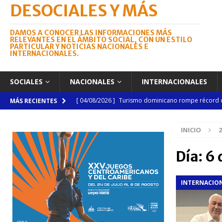
DESOCIALES Y MÁS
DAMOS A CONOCER LAS INFORMACIONES MÁS
RELEVANTES EN EL ÁMBITO SOCIAL, CON UN ESTILO
PARTICULAR Y NOTICIAS NACIONALES E
INTERNACIONALES.
SOCIALES
NACIONALES
INTERNACIONALES
[ 04/08/2026 ]
Turismo dominicano rompe récord con
MÁS RECIENTES
[ 03/08/2026 ]
Camarón convierte a Sánchez en esce
INICIO
2
[ 03/08/2026 ]
Lactancia materna requiere mayor a
NACIONALES
Día:
6 
[ 03/08/2026 ]
Tribunal Superior Electoral pondrá en
INTERNACIO
Dr. Julio Brea Franco
NACIONALES
[ 03/08/2026 ]
Subasta de Bienes Nacionales super
NACIONALES