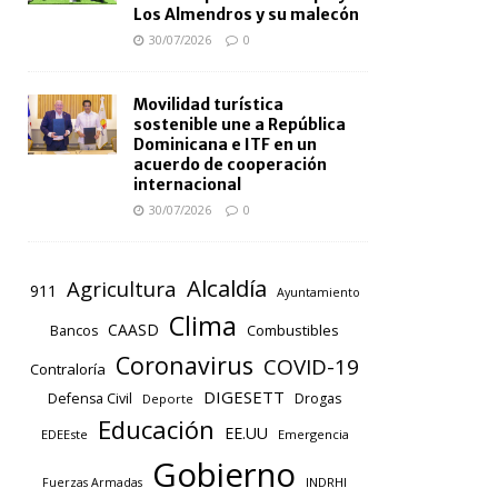
Los Almendros y su malecón
30/07/2026
0
Movilidad turística
sostenible une a República
Dominicana e ITF en un
acuerdo de cooperación
internacional
30/07/2026
0
Alcaldía
Agricultura
911
Ayuntamiento
Clima
CAASD
Combustibles
Bancos
Coronavirus
COVID-19
Contraloría
DIGESETT
Defensa Civil
Drogas
Deporte
Educación
EE.UU
EDEEste
Emergencia
Gobierno
INDRHI
Fuerzas Armadas