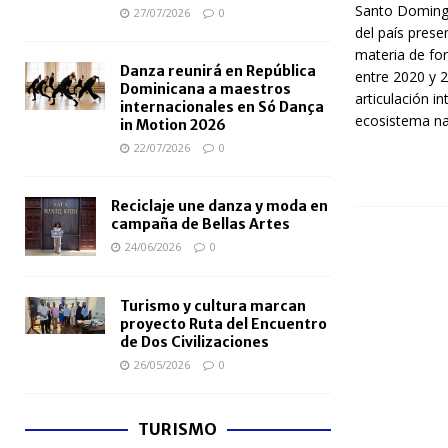
Santo Domingo
27/07/2026
0
del país prese
materia de fo
Danza reunirá en República
entre 2020 y 2
Dominicana a maestros
articulación in
internacionales en Só Dança
ecosistema na
in Motion 2026
22/07/2026
0
Reciclaje une danza y moda en
campaña de Bellas Artes
24/06/2026
0
Turismo y cultura marcan
proyecto Ruta del Encuentro
de Dos Civilizaciones
26/05/2026
0
TURISMO