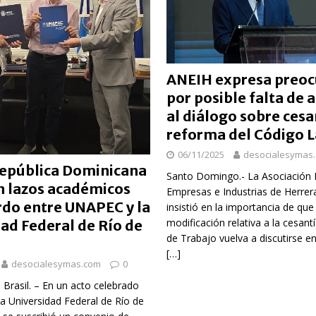
n taller encabezado por la procuradora Yeni Berenice Reynoso
orazón se acelera o parece saltarse latidos
SALUD
ANEIH expresa preoc
 gratuita y capacitación sanitaria a La Vega
SALUD
por posible falta de 
al diálogo sobre cesa
ombre acusado de agredir agentes durante operativo en Hato Mayor
reforma del Código L
06/11/2025
desocialesymas
rd con más de 34 mil obras registradas por la ONDA en el primer
 República Dominicana
Santo Domingo.- La Asociación 
n lazos académicos
Empresas e Industrias de Herrer
rdo entre UNAPEC y la
insistió en la importancia de que 
modificación relativa a la cesant
ad Federal de Río de
de Trabajo vuelva a discutirse e
[…]
desocialesymas.com
0
, Brasil. – En un acto celebrado
la Universidad Federal de Río de