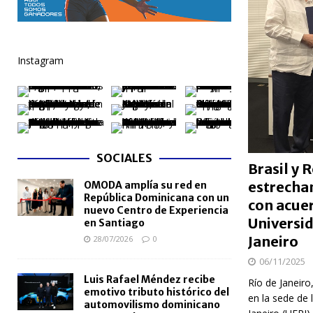
[ 04/08/2026 ]
Código Penal reúne a periodistas e
NACIONALES
Instagram
[ 04/08/2026 ]
Arritmia puede explicar por qué el c
[ 04/08/2026 ]
Amistad 2026 llevará atención médica
[ 04/08/2026 ]
Migración somete a la justicia a h
NACIONALES
SOCIALES
[ 04/08/2026 ]
Derecho de autor alcanza cifra réco
Brasil y
estrecha
OMODA amplía su red en
semestre de 2026
NACIONALES
República Dominicana con un
con acue
nuevo Centro de Experiencia
Universid
en Santiago
Janeiro
28/07/2026
0
06/11/2025
Luis Rafael Méndez recibe
Río de Janeiro
emotivo tributo histórico del
en la sede de 
automovilismo dominicano