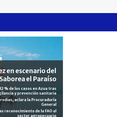
z en escenario del
Saborea el Paraíso
82 % de los casos en Azua tras
gilancia y prevención sanitaria
rodias, aclara la Procuraduría
General
s reconocimiento de la FAO al
sector agropecuario