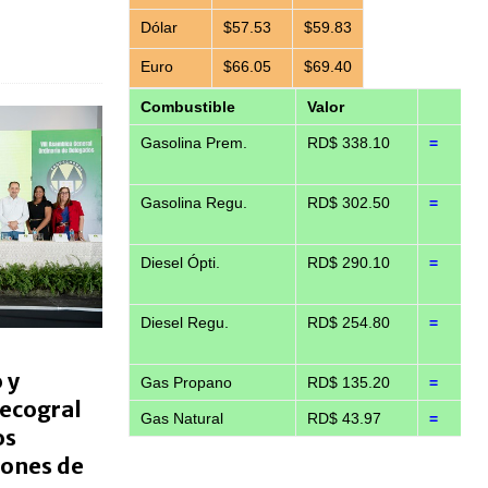
Dólar
$57.53
$59.83
Euro
$66.05
$69.40
Combustible
Valor
Gasolina Prem.
RD$ 338.10
=
Gasolina Regu.
RD$ 302.50
=
Diesel Ópti.
RD$ 290.10
=
Diesel Regu.
RD$ 254.80
=
 y
Gas Propano
RD$ 135.20
=
pecogral
Gas Natural
RD$ 43.97
=
os
lones de