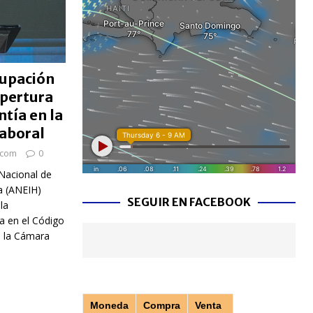
upación
apertura
ntía en la
aboral
.com
0
Nacional de
a (ANEIH)
SEGUIR EN FACEBOOK
la
ía en el Código
n la Cámara
Moneda
Compra
Venta