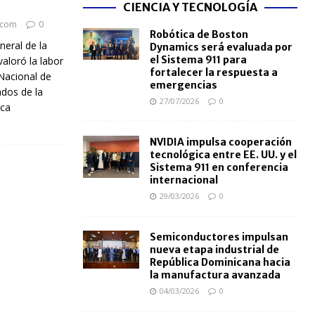
CIENCIA Y TECNOLOGÍA
.com
0
Robótica de Boston
neral de la
Dynamics será evaluada por
el Sistema 911 para
valoró la labor
fortalecer la respuesta a
Nacional de
emergencias
ados de la
27/07/2026
0
ica
NVIDIA impulsa cooperación
tecnológica entre EE. UU. y el
Sistema 911 en conferencia
internacional
29/03/2026
0
Semiconductores impulsan
nueva etapa industrial de
República Dominicana hacia
la manufactura avanzada
04/03/2026
0