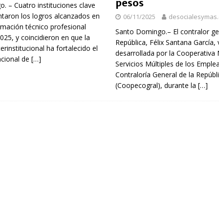
pesos
. – Cuatro instituciones clave
ntaron los logros alcanzados en
06/11/2025
desocialesymas
rmación técnico profesional
Santo Domingo.– El contralor ge
025, y coincidieron en que la
República, Félix Santana García, 
terinstitucional ha fortalecido el
desarrollada por la Cooperativa 
cional de
[…]
Servicios Múltiples de los Emple
Contraloría General de la Repúbl
(Coopecogral), durante la
[…]