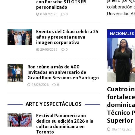
Janeiro (UFRJ)
con Porsche 911 GT3 RS
colaboración c
personalizado
Universidad 
07/07/2026
0
Eventos del Cibao celebra 25
NACIONALES
años y presenta nueva
imagen corporativa
29/05/2026
0
Ron reúne a más de 400
invitados en aniversario de
Grand Rum Sessions en Santiago
25/05/2026
0
Cuatro in
fortalec
ARTE Y ESPECTÁCULOS
dominica
Técnico P
Festival Panamericano
Superior
dedica su edición 2026 a la
cultura dominicana en
06/11/2025
Toronto