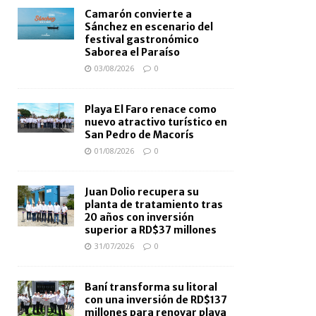
Camarón convierte a
Sánchez en escenario del
festival gastronómico
Saborea el Paraíso
03/08/2026
0
Playa El Faro renace como
nuevo atractivo turístico en
San Pedro de Macorís
01/08/2026
0
Juan Dolio recupera su
planta de tratamiento tras
20 años con inversión
superior a RD$37 millones
31/07/2026
0
Baní transforma su litoral
con una inversión de RD$137
millones para renovar playa