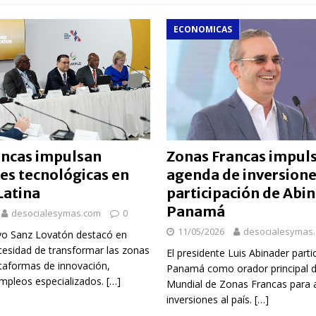
ECONOMICAS
ancas impulsan
Zonas Francas impul
es tecnológicas en
agenda de inversione
Latina
participación de Abi
Panamá
desocialesymas.com
0
11/05/2026
desocialesymas
ayo Sanz Lovatón destacó en
esidad de transformar las zonas
El presidente Luis Abinader parti
ataformas de innovación,
Panamá como orador principal 
empleos especializados.
[…]
Mundial de Zonas Francas para 
inversiones al país.
[…]