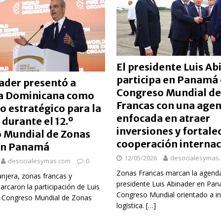
El presidente Luis Ab
participa en Panamá 
ader presentó a
Congreso Mundial de
a Dominicana como
Francas con una age
o estratégico para la
enfocada en atraer
 durante el 12.º
inversiones y fortalec
 Mundial de Zonas
cooperación internac
en Panamá
12/05/2026
desocialesymas
desocialesymas.com
0
Zonas Francas marcan la agenda
anjera, zonas francas y
presidente Luis Abinader en Pan
rcaron la participación de Luis
Congreso Mundial orientado a in
l Congreso Mundial de Zonas
logística.
[…]