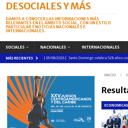
DESOCIALES Y MÁS
DAMOS A CONOCER LAS INFORMACIONES MÁS
RELEVANTES EN EL ÁMBITO SOCIAL, CON UN ESTILO
PARTICULAR Y NOTICIAS NACIONALES E
INTERNACIONALES.
SOCIALES
NACIONALES
INTERNACIONALES
[ 05/08/2026 ]
Santo Domingo celebra 528 años con
MÁS RECIENTES
NACIONALES
INICIO
B
[ 04/08/2026 ]
Código Penal reúne a periodistas e
NACIONALES
Result
[ 04/08/2026 ]
Arritmia puede explicar por qué el c
ECONOMICAS
[ 04/08/2026 ]
Amistad 2026 llevará atención médica
[ 04/08/2026 ]
Migración somete a la justicia a h
NACIONALES