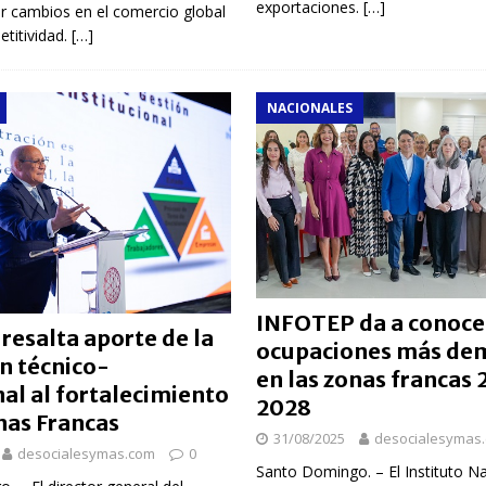
exportaciones.
[…]
r cambios en el comercio global
titividad.
[…]
NACIONALES
INFOTEP da a conocer
esalta aporte de la
ocupaciones más de
n técnico-
en las zonas francas
al al fortalecimiento
2028
nas Francas
31/08/2025
desocialesymas
desocialesymas.com
0
Santo Domingo. – El Instituto Na