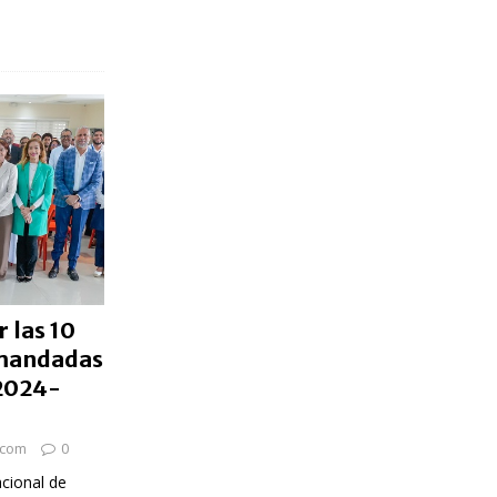
 las 10
mandadas
 2024-
.com
0
cional de