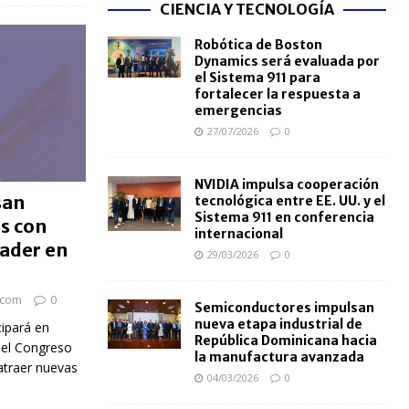
CIENCIA Y TECNOLOGÍA
Robótica de Boston
Dynamics será evaluada por
el Sistema 911 para
fortalecer la respuesta a
emergencias
27/07/2026
0
NVIDIA impulsa cooperación
san
tecnológica entre EE. UU. y el
Sistema 911 en conferencia
s con
internacional
nader en
29/03/2026
0
.com
0
Semiconductores impulsan
nueva etapa industrial de
cipará en
República Dominicana hacia
del Congreso
la manufactura avanzada
atraer nuevas
04/03/2026
0