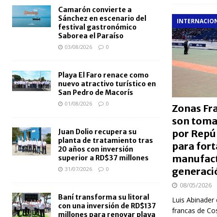
Camarón convierte a
Sánchez en escenario del
INTERNACIO
festival gastronómico
Saborea el Paraíso
03/08/2026
0
Playa El Faro renace como
nuevo atractivo turístico en
San Pedro de Macorís
01/08/2026
0
Zonas Fra
son toma
por Repú
Juan Dolio recupera su
planta de tratamiento tras
para fort
20 años con inversión
manufact
superior a RD$37 millones
generaci
31/07/2026
0
08/05/2026
Baní transforma su litoral
Luis Abinader
con una inversión de RD$137
francas de Co
millones para renovar playa