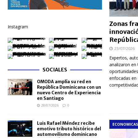
[ 06/08/2026 ]
Mujer reportada como desaparecida 
en la avenida Las Américas
NACIONALES
Zonas fra
Instagram
[ 06/08/2026 ]
Becas internacionales benefician a 
innovaci
Repúblic
extranjero
NACIONALES
23/07/2026
[ 05/08/2026 ]
Meta RD 2036 reúne a Gobierno, unive
Expertos, aut
nacional
NACIONALES
analizaron en
SOCIALES
oportunidades
[ 05/08/2026 ]
Lactancia materna fortalece la salu
enfocadas en i
OMODA amplía su red en
[ 05/08/2026 ]
TRAE incorpora 29 autobuses para am
competitivida
República Dominicana con un
NACIONALES
nuevo Centro de Experiencia
en Santiago
28/07/2026
0
Luis Rafael Méndez recibe
ECONOMICAS
emotivo tributo histórico del
automovilismo dominicano