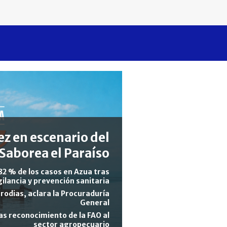
z en escenario del
Saborea el Paraíso
82 % de los casos en Azua tras
gilancia y prevención sanitaria
rodias, aclara la Procuraduría
General
s reconocimiento de la FAO al
sector agropecuario