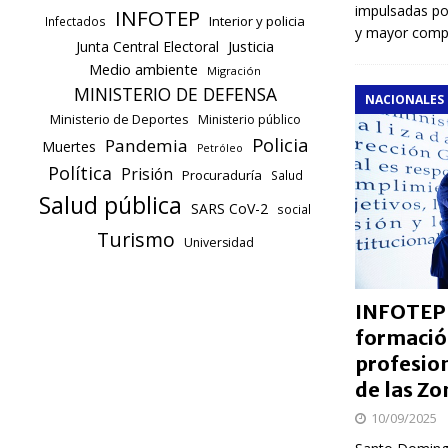
impulsadas po
INFOTEP
Interior y policia
Infectados
y mayor compe
Justicia
Junta Central Electoral
Medio ambiente
Migración
MINISTERIO DE DEFENSA
NACIONALES
Ministerio de Deportes
Ministerio público
Policia
Pandemia
Muertes
Petróleo
Política
Prisión
Procuraduría
Salud
Salud pública
SARS CoV-2
social
Turismo
Universidad
INFOTEP r
formació
profesion
de las Zo
10/09/2025