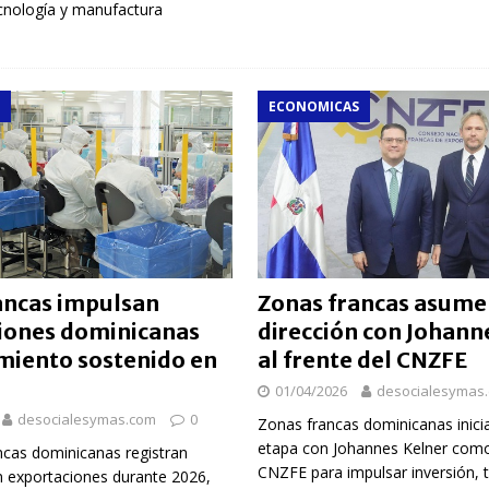
ecnología y manufactura
ECONOMICAS
ancas impulsan
Zonas francas asume
iones dominicanas
dirección con Johann
imiento sostenido en
al frente del CNZFE
01/04/2026
desocialesymas
desocialesymas.com
0
Zonas francas dominicanas inici
etapa con Johannes Kelner como 
ncas dominicanas registran
CNZFE para impulsar inversión, 
n exportaciones durante 2026,