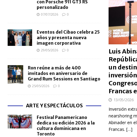
con Porsche 911 GT3 RS
personalizado
07/07/2026
0
Eventos del Cibao celebra 25
años y presenta nueva
imagen corporativa
Luis Abin
29/05/2026
0
Repúblic
un destin
Ron reúne a más de 400
invitados en aniversario de
inversión
Grand Rum Sessions en Santiago
Congreso
25/05/2026
0
Francas 
13/05/2026
ARTE Y ESPECTÁCULOS
Inversión extr
nearshoring ma
Festival Panamericano
Abinader en e
dedica su edición 2026 a la
cultura dominicana en
Francas.
[…]
Toronto