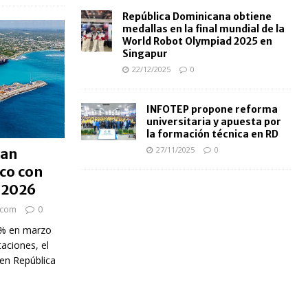
República Dominicana obtiene
medallas en la final mundial de la
World Robot Olympiad 2025 en
Singapur
22/12/2025
0
INFOTEP propone reforma
universitaria y apuesta por
la formación técnica en RD
27/11/2025
0
san
co con
 2026
.com
0
 % en marzo
aciones, el
 en República