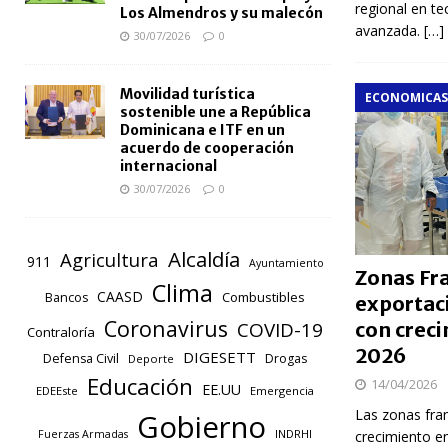
regional en t
Los Almendros y su malecón
avanzada.
[…]
30/07/2026
0
Movilidad turística
ECONOMICAS
sostenible une a República
Dominicana e ITF en un
acuerdo de cooperación
internacional
30/07/2026
0
Alcaldía
Agricultura
911
Ayuntamiento
Zonas Fr
Clima
CAASD
Combustibles
Bancos
exportac
Coronavirus
con crec
COVID-19
Contraloría
2026
DIGESETT
Defensa Civil
Drogas
Deporte
Educación
14/04/2026
EE.UU
EDEEste
Emergencia
Las zonas fra
Gobierno
INDRHI
crecimiento e
Fuerzas Armadas