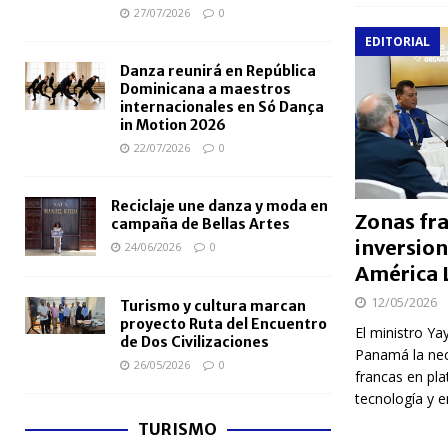
27/07/2026
0
EDITORIAL
Danza reunirá en República
Dominicana a maestros
internacionales en Só Dança
in Motion 2026
22/07/2026
0
Reciclaje une danza y moda en
Zonas fr
campaña de Bellas Artes
inversion
24/06/2026
0
América 
12/05/2026
Turismo y cultura marcan
proyecto Ruta del Encuentro
El ministro Y
de Dos Civilizaciones
Panamá la nec
26/05/2026
0
francas en pl
tecnología y 
TURISMO