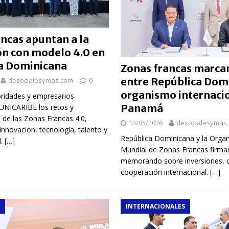
es localizada por agente de la DIGESETT tras reconocerla desorientada
ncas apuntan a la
1,500 jóvenes dominicanos para estudiar maestrías y doctorados en el
ón con modelo 4.0 en
a Dominicana
Zonas francas marca
entre República Dom
desocialesymas.com
0
rsidades y sector privado para definir la estrategia de desarrollo
organismo internaci
oridades y empresarios
Panamá
 UNICARIBE los retos y
 de las Zonas Francas 4.0,
d del bebé y la madre, destaca Hospiten Santo Domingo
SALUD
13/05/2026
desocialesymas
nnovación, tecnología, talento y
pliar el transporte escolar antes del inicio del año lectivo 2026-2027
República Dominicana y la Organ
d.
[…]
Mundial de Zonas Francas firma
memorando sobre inversiones, 
cooperación internacional.
[…]
INTERNACIONALES