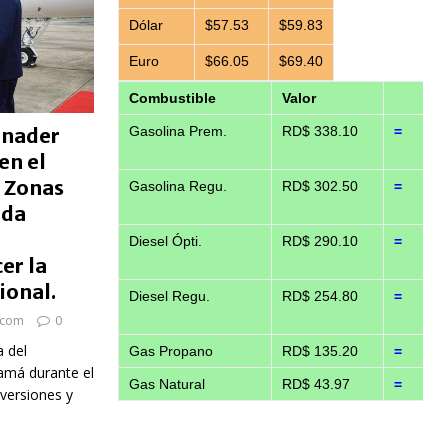
Dólar
$57.53
$59.83
Euro
$66.05
$69.40
Combustible
Valor
inader
Gasolina Prem.
RD$ 338.10
=
en el
 Zonas
Gasolina Regu.
RD$ 302.50
=
nda
Diesel Ópti.
RD$ 290.10
=
er la
ional.
Diesel Regu.
RD$ 254.80
=
.com
0
 del
Gas Propano
RD$ 135.20
=
amá durante el
Gas Natural
RD$ 43.97
=
versiones y