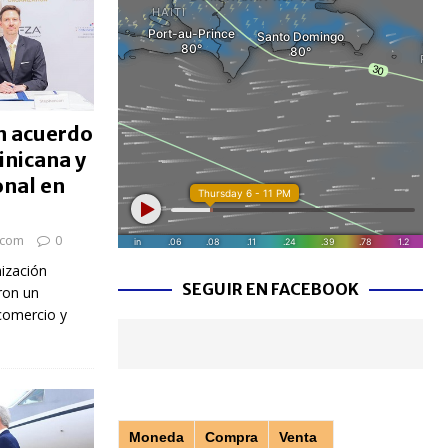
n acuerdo
inicana y
onal en
.com
0
ización
SEGUIR EN FACEBOOK
ron un
comercio y
Moneda
Compra
Venta