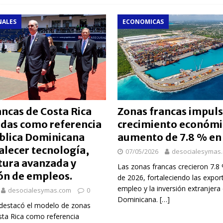
NALES
ECONOMICAS
ncas de Costa Rica
Zonas francas impul
das como referencia
crecimiento económi
blica Dominicana
aumento de 7.8 % en
alecer tecnología,
07/05/2026
desocialesymas
ura avanzada y
Las zonas francas crecieron 7.8
ón de empleos.
de 2026, fortaleciendo las export
empleo y la inversión extranjera
desocialesymas.com
0
Dominicana.
[…]
 destacó el modelo de zonas
sta Rica como referencia