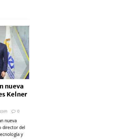
n nueva
es Kelner
.com
0
an nueva
director del
tecnología y