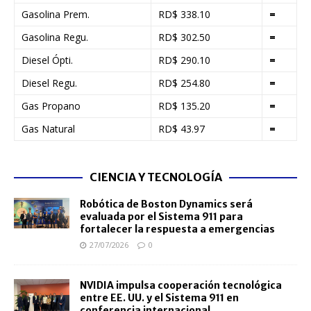
Gasolina Prem.
RD$ 338.10
=
Gasolina Regu.
RD$ 302.50
=
Diesel Ópti.
RD$ 290.10
=
Diesel Regu.
RD$ 254.80
=
Gas Propano
RD$ 135.20
=
Gas Natural
RD$ 43.97
=
CIENCIA Y TECNOLOGÍA
Robótica de Boston Dynamics será
evaluada por el Sistema 911 para
fortalecer la respuesta a emergencias
27/07/2026
0
NVIDIA impulsa cooperación tecnológica
entre EE. UU. y el Sistema 911 en
conferencia internacional