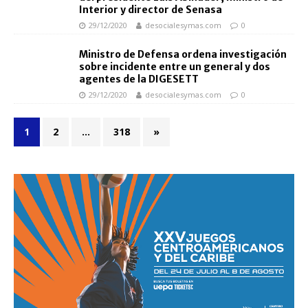
Interior y director de Senasa
29/12/2020
desocialesymas.com
0
Ministro de Defensa ordena investigación
sobre incidente entre un general y dos
agentes de la DIGESETT
29/12/2020
desocialesymas.com
0
1
2
…
318
»