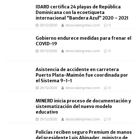
IDARD certifica 24 playas de República
Dominicana con la ecoetiqueta
internacional “Bandera Azul” 2020 – 2021
30/12/2020
desocialesymas.com
0
Gobierno endurece medidas para frenar el
COVID-19
30/12/2020
desocialesymas.com
0
Asistencia de accidente en carretera
Puerto Plata-Maimón fue coordinada por
el Sistema 9-1-1
29/12/2020
desocialesymas.com
0
MINERD inicia proceso de documentación y
sistematización del nuevo modelo
educativo
29/12/2020
desocialesymas.com
0
Policías reciben seguro Premium de manos
del presidente Luis Abinader, ministro de