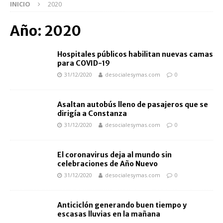
INICIO
2020
Año:
2020
Hospitales públicos habilitan nuevas camas
para COVID-19
31/12/2020
desocialesymas.com
0
Asaltan autobús lleno de pasajeros que se
dirigía a Constanza
31/12/2020
desocialesymas.com
0
El coronavirus deja al mundo sin
celebraciones de Año Nuevo
31/12/2020
desocialesymas.com
0
Anticiclón generando buen tiempo y
escasas lluvias en la mañana