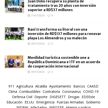
Juan Dolio recupera su planta de
tratamiento tras 20 años con inversión
superior a RD$37 millones
31/07/2026
0
Baní transforma su litoral con una
inversión de RD$137 millones para renovar
playa Los Almendros y su malecón
30/07/2026
0
Movilidad turística sostenible une a
República Dominicana e ITF en un acuerdo
de cooperación internacional
30/07/2026
0
911
Agricultura
Alcaldía
Ayuntamiento
Bancos
CAASD
Clima
Combustibles
Contraloría
Coronavirus
COVID-19
Defensa Civil
Deporte
DIGESETT
Drogas
EDEEste
Educación
EE.UU
Emergencia
Fuerzas Armadas
Gobierno
INDRHI
Infectados
INFOTEP
Interior y policia