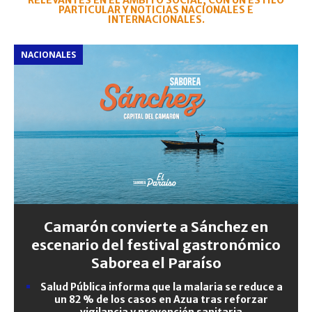
RELEVANTES EN EL ÁMBITO SOCIAL, CON UN ESTILO
PARTICULAR Y NOTICIAS NACIONALES E
INTERNACIONALES.
NACIONALES
Camarón convierte a Sánchez en
escenario del festival gastronómico
Saborea el Paraíso
Salud Pública informa que la malaria se reduce a
un 82 % de los casos en Azua tras reforzar
vigilancia y prevención sanitaria