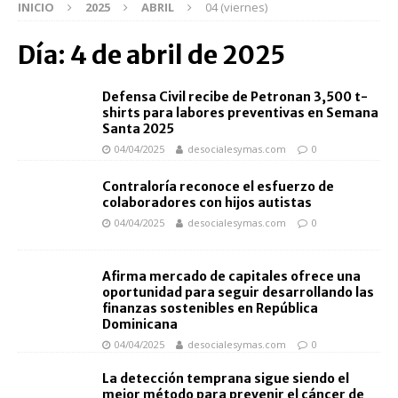
INICIO
2025
ABRIL
04 (viernes)
Día:
4 de abril de 2025
Defensa Civil recibe de Petronan 3,500 t-
shirts para labores preventivas en Semana
Santa 2025
04/04/2025
desocialesymas.com
0
Contraloría reconoce el esfuerzo de
colaboradores con hijos autistas
04/04/2025
desocialesymas.com
0
Afirma mercado de capitales ofrece una
oportunidad para seguir desarrollando las
finanzas sostenibles en República
Dominicana
04/04/2025
desocialesymas.com
0
La detección temprana sigue siendo el
mejor método para prevenir el cáncer de