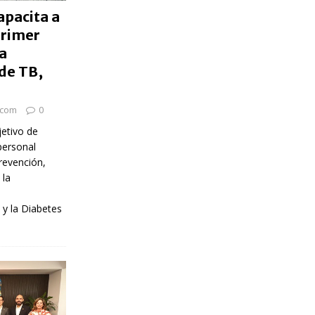
apacita a
primer
a
de TB,
.com
0
etivo de
personal
revención,
 la
y la Diabetes