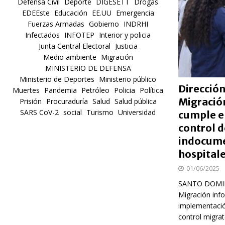
Defensa Civil
Deporte
DIGESETT
Drogas
EDEEste
Educación
EE.UU
Emergencia
Fuerzas Armadas
Gobierno
INDRHI
Infectados
INFOTEP
Interior y policia
Junta Central Electoral
Justicia
Medio ambiente
Migración
MINISTERIO DE DEFENSA
Ministerio de Deportes
Ministerio público
Dirección
Muertes
Pandemia
Petróleo
Policia
Política
Migració
Prisión
Procuraduría
Salud
Salud pública
SARS CoV-2
social
Turismo
Universidad
cumple e
control d
indocum
hospital
01/06/2025
SANTO DOMING
Migración info
implementació
control migrat