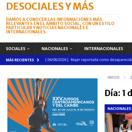
DESOCIALES Y MÁS
DAMOS A CONOCER LAS INFORMACIONES MÁS
RELEVANTES EN EL ÁMBITO SOCIAL, CON UN ESTILO
PARTICULAR Y NOTICIAS NACIONALES E
INTERNACIONALES.
SOCIALES
NACIONALES
INTERNACIONALES
[ 06/08/2026 ]
Mujer reportada como desaparecida 
MÁS RECIENTES
en la avenida Las Américas
NACIONALES
INICIO
2
[ 05/08/2026 ]
Meta RD 2036 reúne a Gobierno, unive
nacional
NACIONALES
Día:
1 
[ 05/08/2026 ]
Lactancia materna fortalece la salu
NACIONALES
[ 05/08/2026 ]
TRAE incorpora 29 autobuses para am
NACIONALES
[ 05/08/2026 ]
Santo Domingo celebra 528 años con