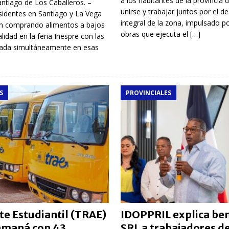
a los habitantes de la provincia
tiago de Los Caballeros. –
unirse y trabajar juntos por el de
sidentes en Santiago y La Vega
integral de la zona, impulsado po
on comprando alimentos a bajos
obras que ejecuta el
[…]
lidad en la feria Inespre con las
zada simultáneamente en esas
S
PROVINCIALES
te Estudiantil (TRAE)
IDOPPRIL explica ben
Samaná con 43
SRL a trabajadores de