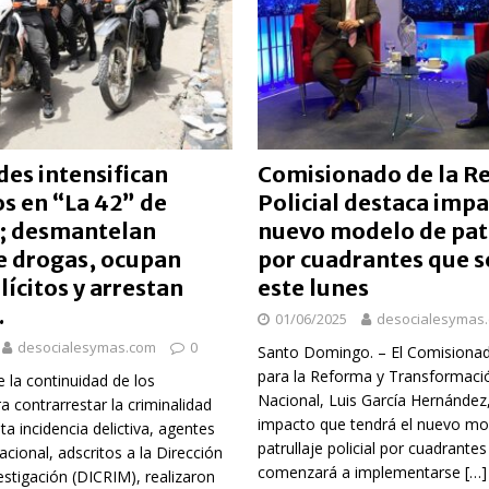
n taller encabezado por la procuradora Yeni Berenice Reynoso
orazón se acelera o parece saltarse latidos
SALUD
es intensifican
Comisionado de la R
 gratuita y capacitación sanitaria a La Vega
SALUD
s en “La 42” de
Policial destaca impa
ombre acusado de agredir agentes durante operativo en Hato Mayor
o; desmantelan
nuevo modelo de patr
e drogas, ocupan
por cuadrantes que se
lícitos y arrestan
este lunes
rd con más de 34 mil obras registradas por la ONDA en el primer
.
01/06/2025
desocialesymas
desocialesymas.com
0
Santo Domingo. – El Comisionad
para la Reforma y Transformación
 la continuidad de los
Nacional, Luis García Hernández,
a contrarrestar la criminalidad
impacto que tendrá el nuevo mo
ta incidencia delictiva, agentes
patrullaje policial por cuadrante
acional, adscritos a la Dirección
comenzará a implementarse
[…]
estigación (DICRIM), realizaron