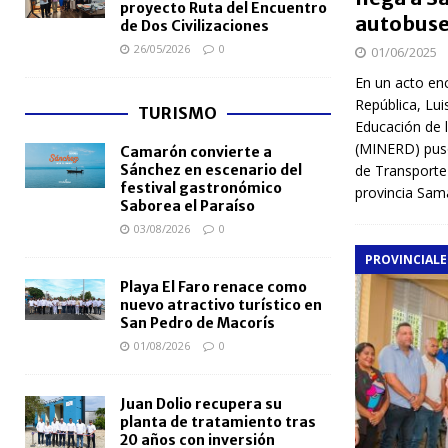
proyecto Ruta del Encuentro
autobus
de Dos Civilizaciones
26/05/2026
0
01/06/2025
En un acto en
República, Lui
TURISMO
Educación de 
(MINERD) puso
Camarón convierte a
de Transporte 
Sánchez en escenario del
festival gastronómico
provincia Sa
Saborea el Paraíso
03/08/2026
0
PROVINCIALE
Playa El Faro renace como
nuevo atractivo turístico en
San Pedro de Macorís
01/08/2026
0
Juan Dolio recupera su
planta de tratamiento tras
20 años con inversión