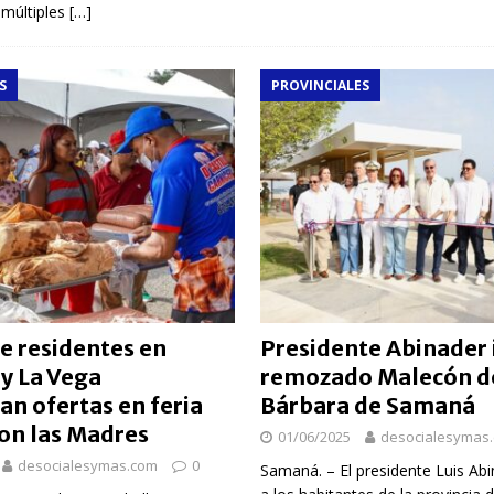
múltiples
[…]
S
PROVINCIALES
e residentes en
Presidente Abinader
y La Vega
remozado Malecón d
n ofertas en feria
Bárbara de Samaná
con las Madres
01/06/2025
desocialesymas
desocialesymas.com
0
Samaná. – El presidente Luis Ab