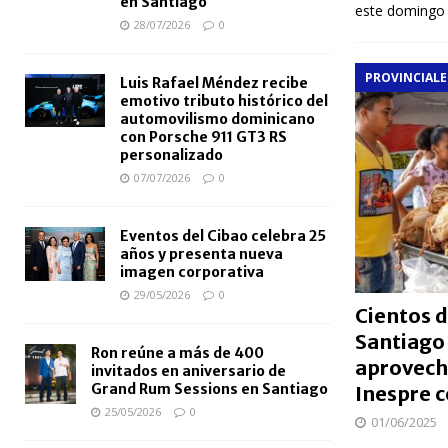
en Santiago
este domingo 
28/07/2026
0
PROVINCIALE
Luis Rafael Méndez recibe
emotivo tributo histórico del
automovilismo dominicano
con Porsche 911 GT3 RS
personalizado
07/07/2026
0
Eventos del Cibao celebra 25
años y presenta nueva
imagen corporativa
29/05/2026
0
Cientos d
Santiago 
Ron reúne a más de 400
aprovecha
invitados en aniversario de
Grand Rum Sessions en Santiago
Inespre 
25/05/2026
0
01/06/2025