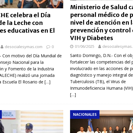
Ministerio de Salud c
personal médico de 
E celebra el Día
nivel de atención en l
e la Leche con
prevención y control 
es educativas en El
VIH y Diabetes
01/06/2025
desocialesymas
desocialesymas.com
0
Santo Domingo, D.N.- Con el obj
 – Con motivo del Día Mundial de
fortalecer las competencias del 
onsejo Nacional para la
involucrado en las acciones de p
n y Fomento de la Industria
diagnóstico y manejo integral de
LECHE) realizó una jornada
Tuberculosis (TB), el Virus de
a Escuela El Rosario de
[…]
Inmunodeficiencia Humana (VIH) 
[…]
NACIONALES