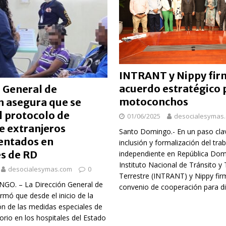
INTRANT y Nippy fi
acuerdo estratégico 
 General de
motoconchos
n asegura que se
l protocolo de
01/06/2025
desocialesymas
e extranjeros
Santo Domingo.- En un paso clav
entados en
inclusión y formalización del tra
es de RD
independiente en República Domi
Instituto Nacional de Tránsito y
desocialesymas.com
0
Terrestre (INTRANT) y Nippy fir
O. – La Dirección General de
convenio de cooperación para di
rmó que desde el inicio de la
n de las medidas especiales de
orio en los hospitales del Estado