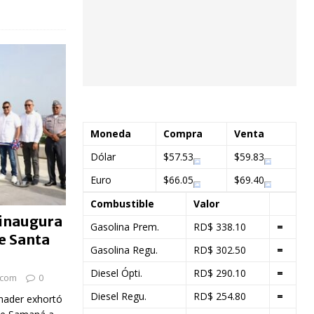
Moneda
Compra
Venta
Dólar
$57.53
$59.83
Euro
$66.05
$69.40
Combustible
Valor
 inaugura
Gasolina Prem.
RD$ 338.10
=
e Santa
Gasolina Regu.
RD$ 302.50
=
Diesel Ópti.
RD$ 290.10
=
.com
0
Diesel Regu.
RD$ 254.80
=
inader exhortó