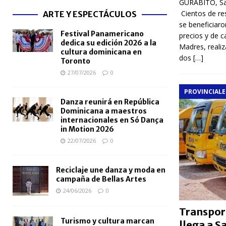
GURABITO, San
Cientos de re
ARTE Y ESPECTÁCULOS
se beneficiar
Festival Panamericano
precios y de ca
dedica su edición 2026 a la
Madres, reali
cultura dominicana en
dos
[…]
Toronto
27/07/2026
0
PROVINCIALE
Danza reunirá en República
Dominicana a maestros
internacionales en Só Dança
in Motion 2026
22/07/2026
0
Reciclaje une danza y moda en
campaña de Bellas Artes
24/06/2026
0
Transpor
Turismo y cultura marcan
llega a 