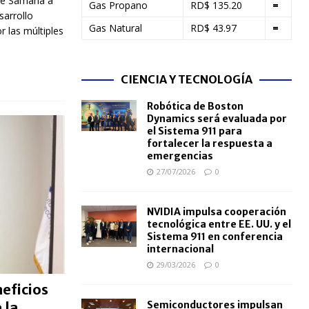
 de Samaná a
Gas Propano
RD$ 135.20
=
sarrollo
Gas Natural
RD$ 43.97
=
r las múltiples
CIENCIA Y TECNOLOGÍA
Robótica de Boston
Dynamics será evaluada por
el Sistema 911 para
fortalecer la respuesta a
emergencias
27/07/2026
0
NVIDIA impulsa cooperación
tecnológica entre EE. UU. y el
Sistema 911 en conferencia
internacional
29/03/2026
0
eficios
Semiconductores impulsan
 la