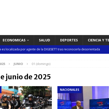
ECONOMICAS
SALUD
DEPORTES
CIENCIA Y 
es localizada por agente de la DIGESETT tras reconocerla desorientada
025
JUNIO
01 (domingo)
rsidades y sector privado para definir la estrategia de desarrollo
de junio de 2025
d del bebé y la madre, destaca Hospiten Santo Domingo
SALUD
NACIONALES
pliar el transporte escolar antes del inicio del año lectivo 2026-2027
 balance de obras urbanas y nuevos proyectos para la capital