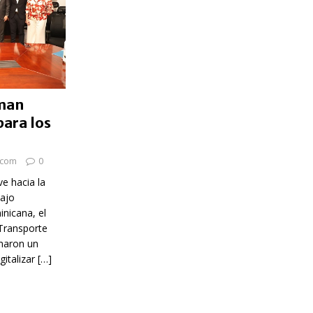
rman
para los
.com
0
e hacia la
bajo
nicana, el
 Transporte
maron un
gitalizar
[…]