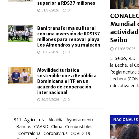
superior a RD$37 millones
31/07/2026
0
CONALECH
Mundial d
Baní transforma su litoral
actividad
con una inversión de RD$137
Seibo
millones para renovar playa
Los Almendros y su malecón
01/06/2025
30/07/2026
0
El Seibo, R.D.
la Leche, el C
Movilidad turística
Reglamentació
sostenible une a República
Lechera (CONA
Dominicana e ITF en un
educativa en l
acuerdo de cooperación
internacional
30/07/2026
0
911
Agricultura
Alcaldía
Ayuntamiento
NACIONALES
Bancos
CAASD
Clima
Combustibles
Contraloría
Coronavirus
COVID-19