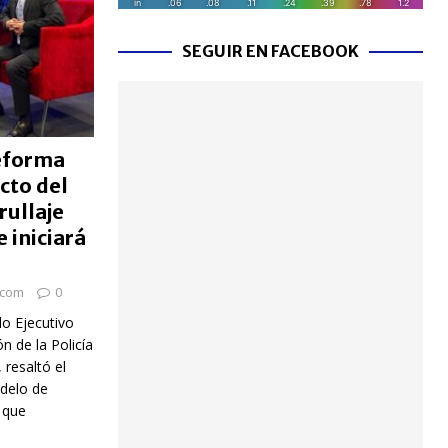
SEGUIR EN FACEBOOK
eforma
cto del
ullaje
 iniciará
.com
0
o Ejecutivo
 de la Policía
 resaltó el
delo de
s que