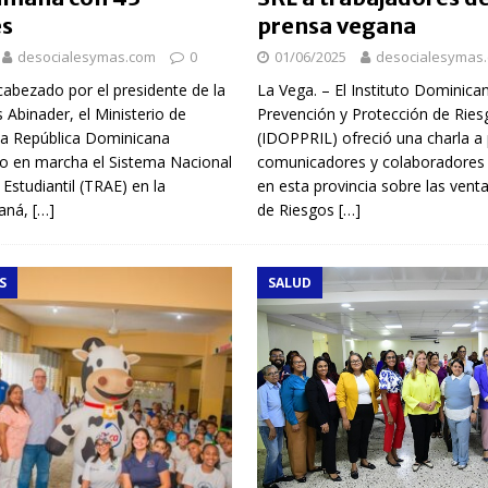
es
prensa vegana
desocialesymas.com
0
01/06/2025
desocialesymas
cabezado por el presidente de la
La Vega. – El Instituto Dominica
s Abinader, el Ministerio de
Prevención y Protección de Ries
la República Dominicana
(IDOPPRIL) ofreció una charla a 
 en marcha el Sistema Nacional
comunicadores y colaboradores 
Estudiantil (TRAE) en la
en esta provincia sobre las vent
maná,
[…]
de Riesgos
[…]
S
SALUD