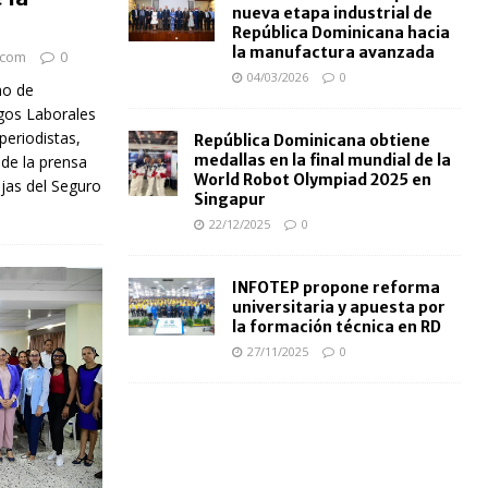
nueva etapa industrial de
República Dominicana hacia
la manufactura avanzada
.com
0
04/03/2026
0
no de
gos Laborales
periodistas,
República Dominicana obtiene
medallas en la final mundial de la
de la prensa
World Robot Olympiad 2025 en
ajas del Seguro
Singapur
22/12/2025
0
INFOTEP propone reforma
universitaria y apuesta por
la formación técnica en RD
27/11/2025
0