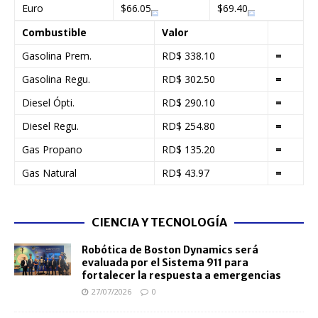
Euro
$66.05
$69.40
Combustible
Valor
Gasolina Prem.
RD$ 338.10
=
Gasolina Regu.
RD$ 302.50
=
Diesel Ópti.
RD$ 290.10
=
Diesel Regu.
RD$ 254.80
=
Gas Propano
RD$ 135.20
=
Gas Natural
RD$ 43.97
=
CIENCIA Y TECNOLOGÍA
Robótica de Boston Dynamics será
evaluada por el Sistema 911 para
fortalecer la respuesta a emergencias
27/07/2026
0