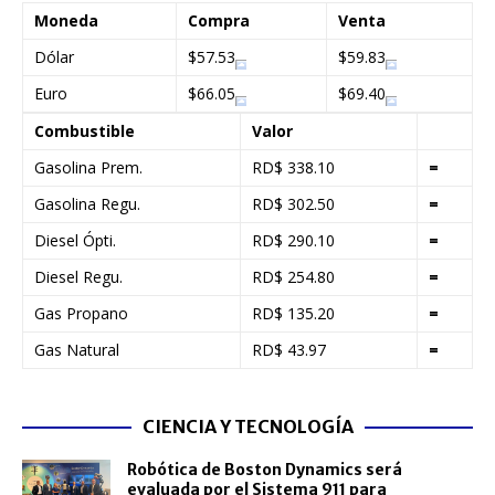
Moneda
Compra
Venta
Dólar
$57.53
$59.83
Euro
$66.05
$69.40
Combustible
Valor
Gasolina Prem.
RD$ 338.10
=
Gasolina Regu.
RD$ 302.50
=
Diesel Ópti.
RD$ 290.10
=
Diesel Regu.
RD$ 254.80
=
Gas Propano
RD$ 135.20
=
Gas Natural
RD$ 43.97
=
CIENCIA Y TECNOLOGÍA
Robótica de Boston Dynamics será
evaluada por el Sistema 911 para