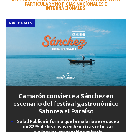
RELEVANTES EN EL ÁMBITO SOCIAL, CON UN ESTILO
PARTICULAR Y NOTICIAS NACIONALES E
INTERNACIONALES.
NACIONALES
Camarón convierte a Sánchez en
escenario del festival gastronómico
Saborea el Paraíso
Salud Pública informa que la malaria se reduce a
un 82 % de los casos en Azua tras reforzar
vigilancia y prevención sanitaria