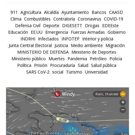
911
Agricultura
Alcaldía
Ayuntamiento
Bancos
CAASD
Clima
Combustibles
Contraloría
Coronavirus
COVID-19
Defensa Civil
Deporte
DIGESETT
Drogas
EDEEste
Educación
EE.UU
Emergencia
Fuerzas Armadas
Gobierno
INDRHI
Infectados
INFOTEP
Interior y policia
Junta Central Electoral
Justicia
Medio ambiente
Migración
MINISTERIO DE DEFENSA
Ministerio de Deportes
Ministerio público
Muertes
Pandemia
Petróleo
Policia
Política
Prisión
Procuraduría
Salud
Salud pública
SARS CoV-2
social
Turismo
Universidad