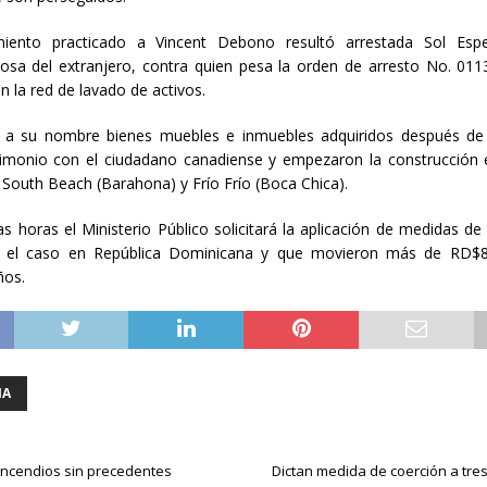
miento practicado a Vincent Debono resultó arrestada Sol Esp
osa del extranjero, contra quien pesa la orden de arresto No. 011
en la red de lavado de activos.
 a su nombre bienes muebles e inmuebles adquiridos después de
imonio con el ciudadano canadiense y empezaron la construcción 
 South Beach (Barahona) y Frío Frío (Boca Chica).
s horas el Ministerio Público solicitará la aplicación de medidas de
n el caso en República Dominicana y que movieron más de RD$8
ños.
IA
 incendios sin precedentes
Dictan medida de coerción a tre