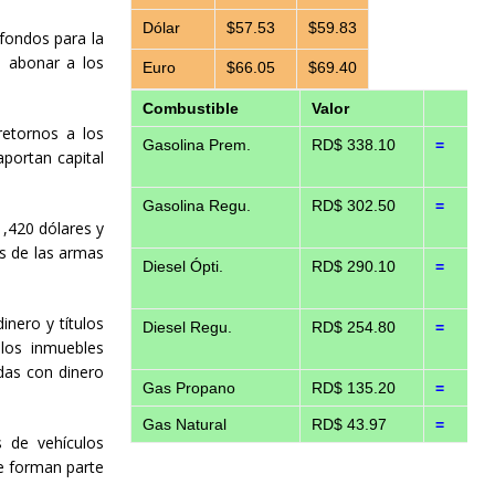
Dólar
$57.53
$59.83
 fondos para la
, abonar a los
Euro
$66.05
$69.40
Combustible
Valor
etornos a los
Gasolina Prem.
RD$ 338.10
=
aportan capital
Gasolina Regu.
RD$ 302.50
=
,420 dólares y
os de las armas
Diesel Ópti.
RD$ 290.10
=
nero y títulos
Diesel Regu.
RD$ 254.80
=
 los inmuebles
das con dinero
Gas Propano
RD$ 135.20
=
Gas Natural
RD$ 43.97
=
s de vehículos
e forman parte