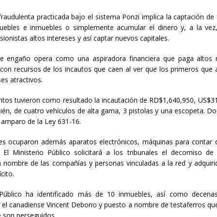
raudulenta practicada bajo el sistema Ponzi implica la captación de
ebles e inmuebles o simplemente acumular el dinero y, a la vez
sionistas altos intereses y así captar nuevos capitales.
e engaño opera como una aspiradora financiera que paga altos r
 con recursos de los incautos que caen al ver que los primeros que 
ses atractivos.
ntos tuvieron como resultado la incautación de RD$1,640,950, US$31
ién, de cuatro vehículos de alta gama, 3 pistolas y una escopeta. D
l amparo de la Ley 631-16.
es ocuparon además aparatos electrónicos, máquinas para contar di
 El Ministerio Público solicitará a los tribunales el decomiso de
 a nombre de las compañías y personas vinculadas a la red y adquiri
cito.
o Público ha identificado más de 10 inmuebles, así como decena
r el canadiense Vincent Debono y puesto a nombre de testaferros qu
e son perseguidos.