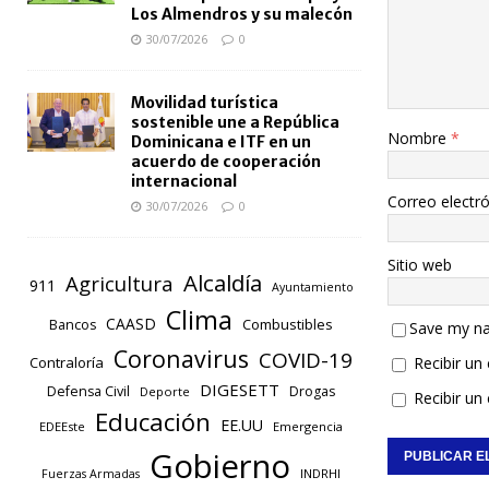
Los Almendros y su malecón
30/07/2026
0
Movilidad turística
sostenible une a República
Nombre
*
Dominicana e ITF en un
acuerdo de cooperación
internacional
Correo electr
30/07/2026
0
Sitio web
Alcaldía
Agricultura
911
Ayuntamiento
Clima
CAASD
Combustibles
Bancos
Save my na
Coronavirus
COVID-19
Recibir un
Contraloría
DIGESETT
Defensa Civil
Drogas
Deporte
Recibir un
Educación
EE.UU
EDEEste
Emergencia
Gobierno
INDRHI
Fuerzas Armadas