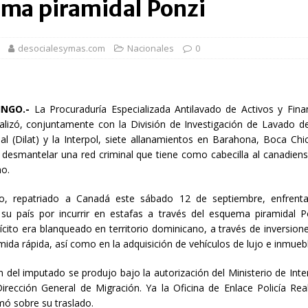
ma piramidal Ponzi
1,500 jóvenes dominicanos para estudiar maestrías y doctorados en el
desocialesymas.com
Nacionales
0
rsidades y sector privado para definir la estrategia de desarrollo
NGO.-
La Procuraduría Especializada Antilavado de Activos y Fina
d del bebé y la madre, destaca Hospiten Santo Domingo
SALUD
alizó, conjuntamente con la División de Investigación de Lavado de
pliar el transporte escolar antes del inicio del año lectivo 2026-2027
al (Dilat) y la Interpol, siete allanamientos en Barahona, Boca Chic
 desmantelar una red criminal que tiene como cabecilla al canadiens
o.
 balance de obras urbanas y nuevos proyectos para la capital
o, repatriado a Canadá este sábado 12 de septiembre, enfren
su país por incurrir en estafas a través del esquema piramidal Po
lícito era blanqueado en territorio dominicano, a través de inversion
ida rápida, así como en la adquisición de vehículos de lujo e inmueb
 del imputado se produjo bajo la autorización del Ministerio de Interi
Dirección General de Migración. Ya la Oficina de Enlace Policía Re
mó sobre su traslado.