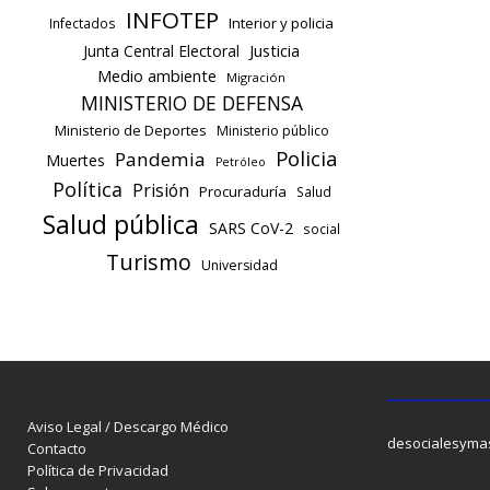
INFOTEP
Interior y policia
Infectados
Justicia
Junta Central Electoral
Medio ambiente
Migración
MINISTERIO DE DEFENSA
Ministerio de Deportes
Ministerio público
Policia
Pandemia
Muertes
Petróleo
Política
Prisión
Procuraduría
Salud
Salud pública
SARS CoV-2
social
Turismo
Universidad
Aviso Legal / Descargo Médico
desocialesyma
Contacto
Política de Privacidad