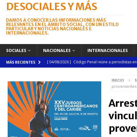
DESOCIALES Y MÁS
DAMOS A CONOCER LAS INFORMACIONES MÁS
RELEVANTES EN EL ÁMBITO SOCIAL, CON UN ESTILO
PARTICULAR Y NOTICIAS NACIONALES E
INTERNACIONALES.
SOCIALES
NACIONALES
INTERNACIONALES
[ 04/08/2026 ]
Código Penal reúne a periodistas e
MÁS RECIENTES
NACIONALES
INICIO
[ 04/08/2026 ]
Arritmia puede explicar por qué el c
provenientes 
[ 04/08/2026 ]
Amistad 2026 llevará atención médica
Arres
[ 04/08/2026 ]
Migración somete a la justicia a h
vincul
NACIONALES
[ 06/08/2026 ]
Mujer reportada como desaparecida 
prove
en la avenida Las Américas
NACIONALES