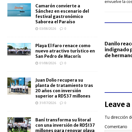
envuelve la co
Camarón convierte a
Sánchez en escenario del
festival gastronómico
Saborea el Paraíso
03/08/2026
0
Danilo reac
Playa El Faro renace como
indignado p
nuevo atractivo turístico en
de herman
San Pedro de Macorís
01/08/2026
0
Juan Dolio recupera su
planta de tratamiento tras
20 años con inversión
superior a RD$37 millones
Leave a
31/07/2026
0
Tu dirección d
Baní transforma su litoral
con una inversión de RD$137
Comentario
millones para renovar playa