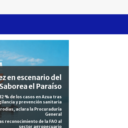
z en escenario del
Saborea el Paraíso
82 % de los casos en Azua tras
gilancia y prevención sanitaria
rodias, aclara la Procuraduría
General
s reconocimiento de la FAO al
sector agropecuario