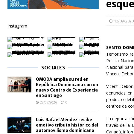
esque
[ 06/08/2026 ]
Becas internacionales benefician a 
extranjero
NACIONALES
12/09/2020
Instagram
[ 05/08/2026 ]
Meta RD 2036 reúne a Gobierno, unive
nacional
NACIONALES
SANTO DOMI
[ 05/08/2026 ]
Lactancia materna fortalece la salu
Terrorismo re
[ 05/08/2026 ]
TRAE incorpora 29 autobuses para am
Policía Nacion
Nacional para
SOCIALES
NACIONALES
Vincent Debon
OMODA amplía su red en
[ 05/08/2026 ]
Santo Domingo celebra 528 años con
República Dominicana con un
Vicent Debon
NACIONALES
nuevo Centro de Experiencia
denuncias en 
en Santiago
producto del i
28/07/2026
0
centros de com
La deportación
Luis Rafael Méndez recibe
emotivo tributo histórico del
través de la 
automovilismo dominicano
Canadá, infor