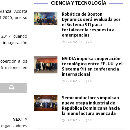
CIENCIA Y TECNOLOGÍA
eranza Acosta
Robótica de Boston
3-2020, por su
Dynamics será evaluada por
el Sistema 911 para
fortalecer la respuesta a
emergencias
 2017, cuando
27/07/2026
0
e inauguración
NVIDIA impulsa cooperación
 coerción a los
tecnológica entre EE. UU. y el
6 millones en
Sistema 911 en conferencia
internacional
29/03/2026
0
Semiconductores impulsan
nueva etapa industrial de
República Dominicana hacia
la manufactura avanzada
NEXT
04/03/2026
0
s organizadores