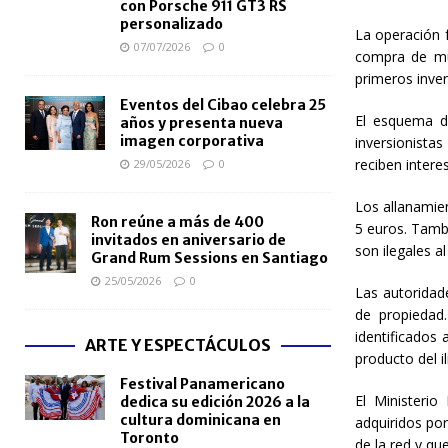
con Porsche 911 GT3 RS
personalizado
La operación f
07/07/2026
0
compra de mu
primeros inver
Eventos del Cibao celebra 25
El esquema d
años y presenta nueva
imagen corporativa
inversionistas
reciben intere
29/05/2026
0
Los allanamie
Ron reúne a más de 400
5 euros. Tamb
invitados en aniversario de
son ilegales a
Grand Rum Sessions en Santiago
25/05/2026
0
Las autoridad
de propiedad.
identificados
ARTE Y ESPECTÁCULOS
producto del ilí
Festival Panamericano
El Ministeri
dedica su edición 2026 a la
cultura dominicana en
adquiridos po
Toronto
de la red y qu