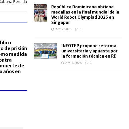
 Sabana Perdida
República Dominicana obtiene
medallas en la final mundial de la
World Robot Olympiad 2025 en
Singapur
22/12/2025
0
blico
INFOTEP propone reforma
o de prisión
universitaria y apuesta por
como medida
la formación técnica en RD
ontra
27/11/2025
0
 muerte de
o años en