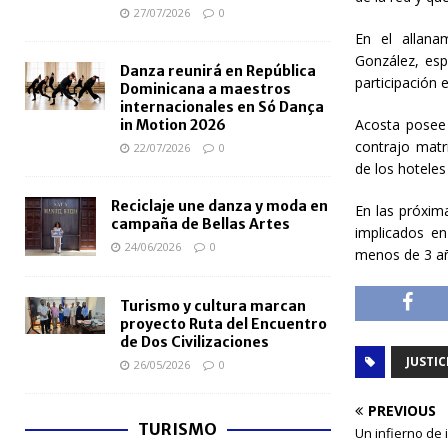
27/07/2026
0
En el allana
González, esp
Danza reunirá en República
participación 
Dominicana a maestros
internacionales en Só Dança
Acosta posee
in Motion 2026
contrajo matr
22/07/2026
0
de los hoteles
Reciclaje une danza y moda en
En las próxima
campaña de Bellas Artes
implicados e
24/06/2026
0
menos de 3 a
Turismo y cultura marcan
proyecto Ruta del Encuentro
de Dos Civilizaciones
JUSTIC
26/05/2026
0
PREVIOUS
TURISMO
Un infierno de