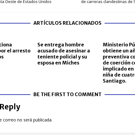
sta Oeste de Estados Unidos
de carreras clandestinas de
ARTÍCULOS RELACIONADOS
ciona
Se entrega hombre
Ministerio Pú
or el arresto
acusado de asesinar a
obtiene un añ
os
teniente policial y su
preventiva 
esposa en Miches
de coerción c
implicado en
niña de cuatr
Santiago.
BE THE FIRST TO COMMENT
 Reply
e correo no será publicada.