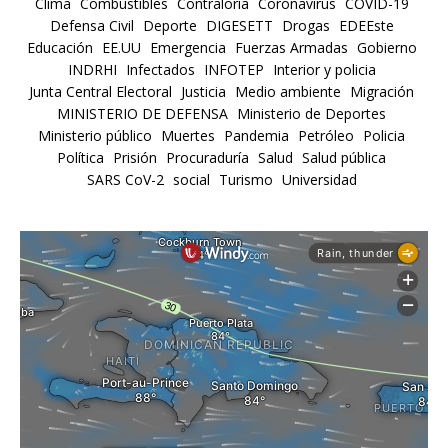
Clima
Combustibles
Contraloría
Coronavirus
COVID-19
Defensa Civil
Deporte
DIGESETT
Drogas
EDEEste
Educación
EE.UU
Emergencia
Fuerzas Armadas
Gobierno
INDRHI
Infectados
INFOTEP
Interior y policia
Junta Central Electoral
Justicia
Medio ambiente
Migración
MINISTERIO DE DEFENSA
Ministerio de Deportes
Ministerio público
Muertes
Pandemia
Petróleo
Policia
Política
Prisión
Procuraduría
Salud
Salud pública
SARS CoV-2
social
Turismo
Universidad