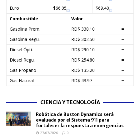
Euro
$66.05
$69.40
Combustible
Valor
Gasolina Prem.
RD$ 338.10
=
Gasolina Regu.
RD$ 302.50
=
Diesel Ópti.
RD$ 290.10
=
Diesel Regu.
RD$ 254.80
=
Gas Propano
RD$ 135.20
=
Gas Natural
RD$ 43.97
=
CIENCIA Y TECNOLOGÍA
Robótica de Boston Dynamics será
evaluada por el Sistema 911 para
fortalecer la respuesta a emergencias
27/07/2026
0