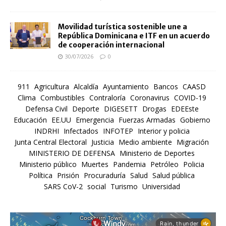
Movilidad turística sostenible une a
República Dominicana e ITF en un acuerdo
de cooperación internacional
30/07/2026
0
911
Agricultura
Alcaldía
Ayuntamiento
Bancos
CAASD
Clima
Combustibles
Contraloría
Coronavirus
COVID-19
Defensa Civil
Deporte
DIGESETT
Drogas
EDEEste
Educación
EE.UU
Emergencia
Fuerzas Armadas
Gobierno
INDRHI
Infectados
INFOTEP
Interior y policia
Junta Central Electoral
Justicia
Medio ambiente
Migración
MINISTERIO DE DEFENSA
Ministerio de Deportes
Ministerio público
Muertes
Pandemia
Petróleo
Policia
Política
Prisión
Procuraduría
Salud
Salud pública
SARS CoV-2
social
Turismo
Universidad