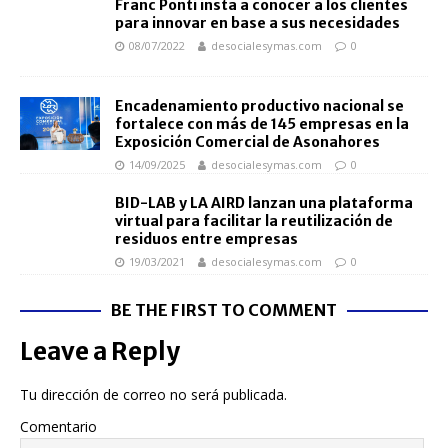
Franc Ponti insta a conocer a los clientes
para innovar en base a sus necesidades
08/07/2022
desocialesymas.com
0
Encadenamiento productivo nacional se
fortalece con más de 145 empresas en la
Exposición Comercial de Asonahores
14/09/2025
desocialesymas.com
0
BID-LAB y LA AIRD lanzan una plataforma
virtual para facilitar la reutilización de
residuos entre empresas
19/03/2021
desocialesymas.com
0
BE THE FIRST TO COMMENT
Leave a Reply
Tu dirección de correo no será publicada.
Comentario