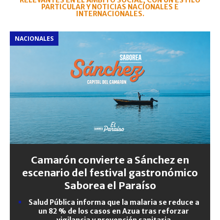
RELEVANTES EN EL ÁMBITO SOCIAL, CON UN ESTILO
PARTICULAR Y NOTICIAS NACIONALES E
INTERNACIONALES.
NACIONALES
Camarón convierte a Sánchez en
escenario del festival gastronómico
Saborea el Paraíso
Salud Pública informa que la malaria se reduce a
un 82 % de los casos en Azua tras reforzar
vigilancia y prevención sanitaria