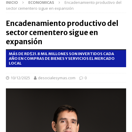
INICIO
ECONOMICAS
Encadenamiento productivo del
sector cementero sigue en expansión
Encadenamiento productivo del
sector cementero sigue en
expansión
MÁS DE RD$21.8 MIL MILLONES SON INVERTIDOS CADA
AÑO EN COMPRAS DE BIENES Y SERVICIOS EL MERCADO
LOCAL
10/12/2025
desocialesymas.com
0