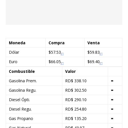
Moneda
Compra
Venta
Dólar
$57.53
$59.83
Euro
$66.05
$69.40
Combustible
Valor
Gasolina Prem.
RD$ 338.10
=
Gasolina Regu.
RD$ 302.50
=
Diesel Ópti.
RD$ 290.10
=
Diesel Regu.
RD$ 254.80
=
Gas Propano
RD$ 135.20
=
Gas Natural
RD$ 43.97
=