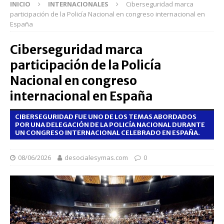
INICIO
INTERNACIONALES
Ciberseguridad marca
participación de la Policía Nacional en congreso internacional en
España
Ciberseguridad marca
participación de la Policía
Nacional en congreso
internacional en España
CIBERSEGURIDAD FUE UNO DE LOS TEMAS ABORDADOS
POR UNA DELEGACIÓN DE LA POLICÍA NACIONAL DURANTE
UN CONGRESO INTERNACIONAL CELEBRADO EN ESPAÑA.
08/06/2026
desocialesymas.com
0