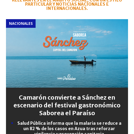
RELEVANTES EN EL ÁMBITO SOCIAL, CON UN ESTILO
PARTICULAR Y NOTICIAS NACIONALES E
INTERNACIONALES.
NACIONALES
Camarón convierte a Sánchez en
escenario del festival gastronómico
Saborea el Paraíso
Salud Pública informa que la malaria se reduce a
un 82 % de los casos en Azua tras reforzar
vigilancia y prevención sanitaria