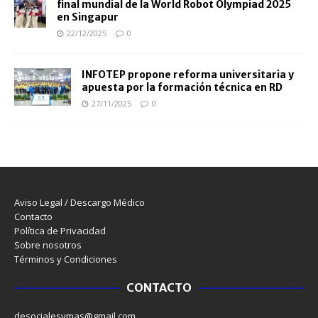
final mundial de la World Robot Olympiad 2025
en Singapur
22/12/2025
0
INFOTEP propone reforma universitaria y
apuesta por la formación técnica en RD
27/11/2025
0
Aviso Legal / Descargo Médico
Contacto
Política de Privacidad
Sobre nosotros
Términos y Condiciones
CONTACTO
desocialesymas@gmail.com