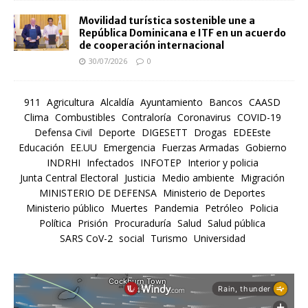
Movilidad turística sostenible une a
República Dominicana e ITF en un acuerdo
de cooperación internacional
30/07/2026
0
911
Agricultura
Alcaldía
Ayuntamiento
Bancos
CAASD
Clima
Combustibles
Contraloría
Coronavirus
COVID-19
Defensa Civil
Deporte
DIGESETT
Drogas
EDEEste
Educación
EE.UU
Emergencia
Fuerzas Armadas
Gobierno
INDRHI
Infectados
INFOTEP
Interior y policia
Junta Central Electoral
Justicia
Medio ambiente
Migración
MINISTERIO DE DEFENSA
Ministerio de Deportes
Ministerio público
Muertes
Pandemia
Petróleo
Policia
Política
Prisión
Procuraduría
Salud
Salud pública
SARS CoV-2
social
Turismo
Universidad