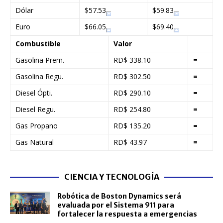
Dólar
$57.53
$59.83
Euro
$66.05
$69.40
Combustible
Valor
Gasolina Prem.
RD$ 338.10
=
Gasolina Regu.
RD$ 302.50
=
Diesel Ópti.
RD$ 290.10
=
Diesel Regu.
RD$ 254.80
=
Gas Propano
RD$ 135.20
=
Gas Natural
RD$ 43.97
=
CIENCIA Y TECNOLOGÍA
Robótica de Boston Dynamics será
evaluada por el Sistema 911 para
fortalecer la respuesta a emergencias