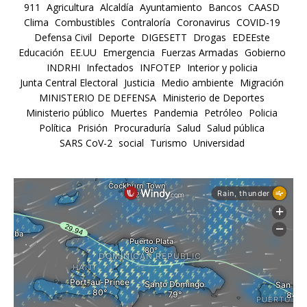
911
Agricultura
Alcaldía
Ayuntamiento
Bancos
CAASD
Clima
Combustibles
Contraloría
Coronavirus
COVID-19
Defensa Civil
Deporte
DIGESETT
Drogas
EDEEste
Educación
EE.UU
Emergencia
Fuerzas Armadas
Gobierno
INDRHI
Infectados
INFOTEP
Interior y policia
Junta Central Electoral
Justicia
Medio ambiente
Migración
MINISTERIO DE DEFENSA
Ministerio de Deportes
Ministerio público
Muertes
Pandemia
Petróleo
Policia
Política
Prisión
Procuraduría
Salud
Salud pública
SARS CoV-2
social
Turismo
Universidad