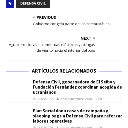
DEFENSA CIVIL
PREVIOUS
Gobierno congela parte de los combustibles
NEXT
Aguaceros locales, tormentas eléctricas y ráfagas
de viento hacia el interior del país
ARTÍCULOS RELACIONADOS
Defensa Civil, gobernadora de El Seibo y
Fundación Fernández coordinan acogida de
ucranianos
08/03/2022
desocialesymas.com
0
Plan Social dona casas de campaña y
sleeping bags a Defensa Civil para reforzar
labores operativas
25/07/2024
desocialesymas.com
0