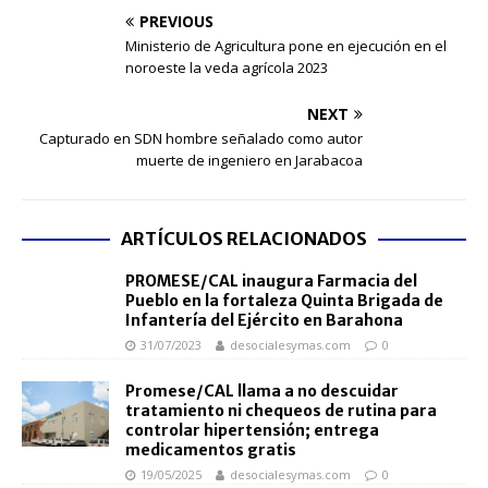
PREVIOUS
Ministerio de Agricultura pone en ejecución en el
noroeste la veda agrícola 2023
NEXT
Capturado en SDN hombre señalado como autor
muerte de ingeniero en Jarabacoa
ARTÍCULOS RELACIONADOS
PROMESE/CAL inaugura Farmacia del
Pueblo en la fortaleza Quinta Brigada de
Infantería del Ejército en Barahona
31/07/2023
desocialesymas.com
0
Promese/CAL llama a no descuidar
tratamiento ni chequeos de rutina para
controlar hipertensión; entrega
medicamentos gratis
19/05/2025
desocialesymas.com
0