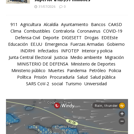
31/07/2026
0
911
Agricultura
Alcaldía
Ayuntamiento
Bancos
CAASD
Clima
Combustibles
Contraloría
Coronavirus
COVID-19
Defensa Civil
Deporte
DIGESETT
Drogas
EDEEste
Educación
EE.UU
Emergencia
Fuerzas Armadas
Gobierno
INDRHI
Infectados
INFOTEP
Interior y policia
Junta Central Electoral
Justicia
Medio ambiente
Migración
MINISTERIO DE DEFENSA
Ministerio de Deportes
Ministerio público
Muertes
Pandemia
Petróleo
Policia
Política
Prisión
Procuraduría
Salud
Salud pública
SARS CoV-2
social
Turismo
Universidad