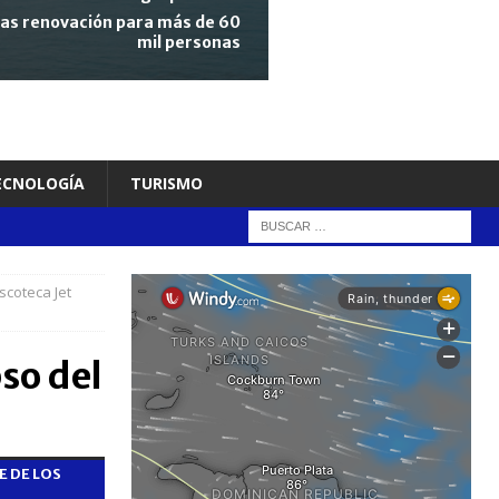
tras renovación para más de 60
mil personas
TECNOLOGÍA
TURISMO
scoteca Jet
so del
 DE LOS