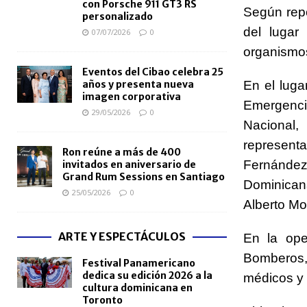
con Porsche 911 GT3 RS
Según repo
personalizado
del lugar
07/07/2026
0
organismos
Eventos del Cibao celebra 25
años y presenta nueva
En el luga
imagen corporativa
Emergenci
29/05/2026
0
Nacional
representa
Ron reúne a más de 400
Fernández
invitados en aniversario de
Grand Rum Sessions en Santiago
Dominican
25/05/2026
0
Alberto Mo
ARTE Y ESPECTÁCULOS
En la ope
Bomberos,
Festival Panamericano
dedica su edición 2026 a la
médicos y 
cultura dominicana en
Toronto