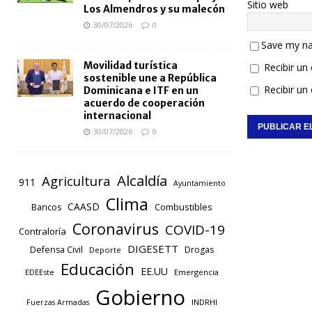
Sitio web
Los Almendros y su malecón
30/07/2026
0
Save my na
Movilidad turística
Recibir un
sostenible une a República
Recibir un
Dominicana e ITF en un
acuerdo de cooperación
internacional
30/07/2026
0
Alcaldía
Agricultura
911
Ayuntamiento
Clima
CAASD
Combustibles
Bancos
Coronavirus
COVID-19
Contraloría
DIGESETT
Defensa Civil
Drogas
Deporte
Educación
EE.UU
EDEEste
Emergencia
Gobierno
INDRHI
Fuerzas Armadas