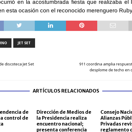
currió en la acostumbrada fiesta que realizaba el 
 en esta ocasión con el reconocido merenguero Ruby
RNO
JET SET
e discoteca Jet Set
911 coordina amplia respuest
desplome de techo en d
ARTÍCULOS RELACIONADOS
tendencia de
Dirección de Medios de
Consejo Naci
a control de
la Presidencia realiza
Alianzas Públ
ca
encuentro nacional;
Privadas revi
presenta conferencia
reglamento d