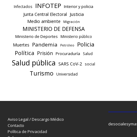
INFOTEP
Interior y policia
Infectados
Justicia
Junta Central Electoral
Medio ambiente
Migración
MINISTERIO DE DEFENSA
Ministerio de Deportes
Ministerio público
Policia
Pandemia
Muertes
Petróleo
Política
Prisión
Procuraduría
Salud
Salud pública
SARS CoV-2
social
Turismo
Universidad
Aviso Legal / Descargo Médico
desocialesyma
Contacto
Política de Privacidad