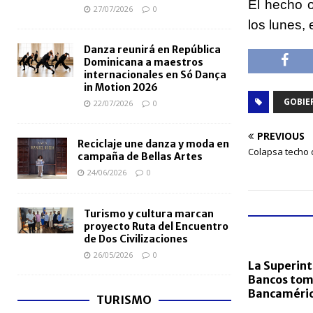
El hecho o
27/07/2026
0
los lunes,
Danza reunirá en República
Dominicana a maestros
internacionales en Só Dança
in Motion 2026
GOBIE
22/07/2026
0
PREVIOUS
Reciclaje une danza y moda en
Colapsa techo d
campaña de Bellas Artes
24/06/2026
0
Turismo y cultura marcan
proyecto Ruta del Encuentro
de Dos Civilizaciones
26/05/2026
0
La Superin
Bancos tom
Bancaméri
TURISMO