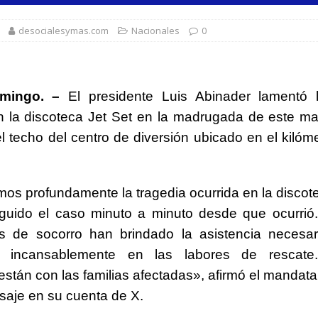
1,500 jóvenes dominicanos para estudiar maestrías y doctorados en el
desocialesymas.com
Nacionales
0
rsidades y sector privado para definir la estrategia de desarrollo
mingo. –
El presidente Luis Abinader lamentó l
d del bebé y la madre, destaca Hospiten Santo Domingo
n la discoteca Jet Set en la madrugada de este mar
SALUD
l techo del centro de diversión ubicado en el kilóme
pliar el transporte escolar antes del inicio del año lectivo 2026-2027
 balance de obras urbanas y nuevos proyectos para la capital
s profundamente la tragedia ocurrida en la discote
uido el caso minuto a minuto desde que ocurrió.
s de socorro han brindado la asistencia necesar
o incansablemente en las labores de rescate
están con las familias afectadas», afirmó el mandatar
aje en su cuenta de X.