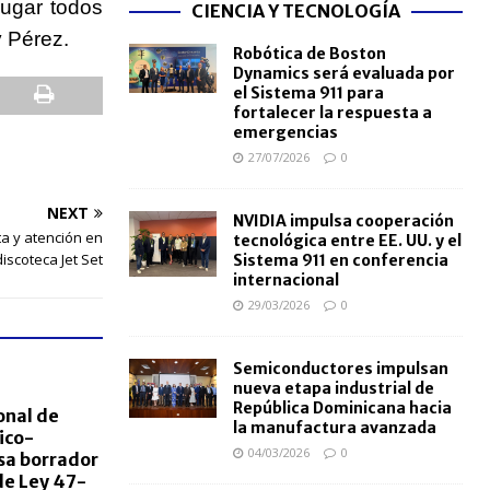
lugar todos
CIENCIA Y TECNOLOGÍA
 Pérez.
Robótica de Boston
Dynamics será evaluada por
el Sistema 911 para
fortalecer la respuesta a
emergencias
27/07/2026
0
NEXT
NVIDIA impulsa cooperación
a y atención en
tecnológica entre EE. UU. y el
iscoteca Jet Set
Sistema 911 en conferencia
internacional
29/03/2026
0
Semiconductores impulsan
nueva etapa industrial de
República Dominicana hacia
onal de
la manufactura avanzada
ico-
04/03/2026
0
sa borrador
e Ley 47-