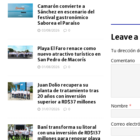
Camarón convierte a
Sánchez en escenario del
festival gastronómico
Saborea el Paraíso
03/08/2026
0
Leave a
Playa El Faro renace como
Tu dirección d
nuevo atractivo turístico en
San Pedro de Macorís
Comentario
01/08/2026
0
Juan Dolio recupera su
planta de tratamiento tras
20 años con inversión
superior a RD$37 millones
Nombre
*
31/07/2026
0
Correo electr
Baní transforma su litoral
con una inversión de RD$137
millones para renovar playa