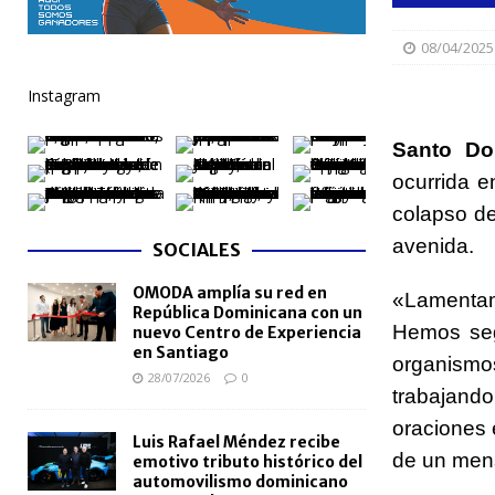
[ 06/08/2026 ]
Becas internacionales benefician a 
08/04/2025
extranjero
NACIONALES
Instagram
[ 05/08/2026 ]
Meta RD 2036 reúne a Gobierno, unive
nacional
NACIONALES
Santo Do
[ 05/08/2026 ]
Lactancia materna fortalece la salu
ocurrida e
colapso de
[ 05/08/2026 ]
TRAE incorpora 29 autobuses para am
avenida.
SOCIALES
NACIONALES
OMODA amplía su red en
[ 05/08/2026 ]
Santo Domingo celebra 528 años con
«Lamentamo
República Dominicana con un
NACIONALES
Hemos seg
nuevo Centro de Experiencia
en Santiago
organismo
28/07/2026
0
trabajand
oraciones 
Luis Rafael Méndez recibe
de un mens
emotivo tributo histórico del
automovilismo dominicano