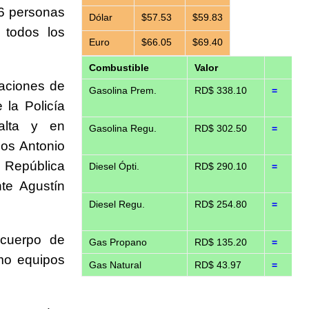
46 personas
Dólar
$57.53
$59.83
 todos los
Euro
$66.05
$69.40
Combustible
Valor
raciones de
Gasolina Prem.
RD$ 338.10
=
la Policía
alta y en
Gasolina Regu.
RD$ 302.50
=
los Antonio
 República
Diesel Ópti.
RD$ 290.10
=
te Agustín
Diesel Regu.
RD$ 254.80
=
 cuerpo de
Gas Propano
RD$ 135.20
=
mo equipos
Gas Natural
RD$ 43.97
=