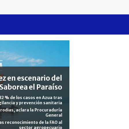
z en escenario del
Saborea el Paraíso
82 % de los casos en Azua tras
gilancia y prevención sanitaria
rodias, aclara la Procuraduría
General
s reconocimiento de la FAO al
sector agropecuario