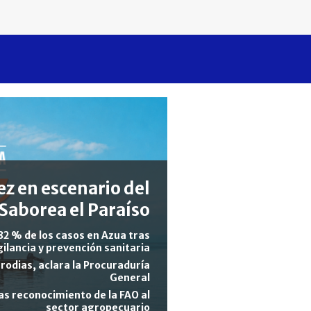
z en escenario del
Saborea el Paraíso
82 % de los casos en Azua tras
gilancia y prevención sanitaria
rodias, aclara la Procuraduría
General
s reconocimiento de la FAO al
sector agropecuario