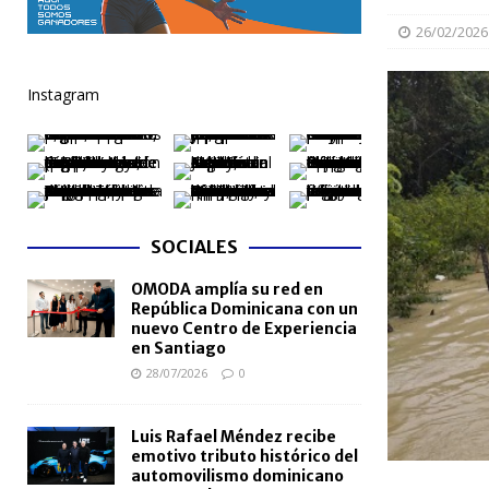
[ 06/08/2026 ]
Mujer reportada como desaparecida 
26/02/2026
en la avenida Las Américas
NACIONALES
Instagram
[ 06/08/2026 ]
Becas internacionales benefician a 
extranjero
NACIONALES
[ 05/08/2026 ]
Meta RD 2036 reúne a Gobierno, unive
nacional
NACIONALES
SOCIALES
[ 05/08/2026 ]
Lactancia materna fortalece la salu
OMODA amplía su red en
[ 05/08/2026 ]
TRAE incorpora 29 autobuses para am
República Dominicana con un
NACIONALES
nuevo Centro de Experiencia
en Santiago
28/07/2026
0
Luis Rafael Méndez recibe
emotivo tributo histórico del
automovilismo dominicano