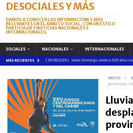
DESOCIALES Y MÁS
DAMOS A CONOCER LAS INFORMACIONES MÁS
RELEVANTES EN EL ÁMBITO SOCIAL, CON UN ESTILO
PARTICULAR Y NOTICIAS NACIONALES E
INTERNACIONALES.
SOCIALES
NACIONALES
INTERNACIONALES
[ 05/08/2026 ]
Santo Domingo celebra 528 años con
MÁS RECIENTES
NACIONALES
INICIO
[ 04/08/2026 ]
Código Penal reúne a periodistas e
provincias, i
NACIONALES
Lluvi
[ 04/08/2026 ]
Arritmia puede explicar por qué el c
despl
[ 04/08/2026 ]
Amistad 2026 llevará atención médica
[ 04/08/2026 ]
Migración somete a la justicia a h
provin
NACIONALES