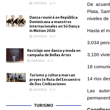
27/07/2026
0
De acuerdo
Plata, Sa
Danza reunirá en República
niveles de
Dominicana a maestros
internacionales en Só Dança
Hasta el m
in Motion 2026
22/07/2026
0
3,034 per
Reciclaje une danza y moda en
3,100 viv
campaña de Bellas Artes
24/06/2026
0
18 comuni
Turismo y cultura marcan
14 ríos d
proyecto Ruta del Encuentro
de Dos Civilizaciones
26/05/2026
0
Las autor
permanent
TURISMO
Coordinac