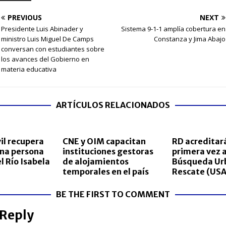
PREVIOUS
NEXT
Presidente Luis Abinader y
Sistema 9-1-1 amplía cobertura en
ministro Luis Miguel De Camps
Constanza y Jima Abajo
conversan con estudiantes sobre
los avances del Gobierno en
materia educativa
ARTÍCULOS RELACIONADOS
il recupera
CNE y OIM capacitan
RD acreditar
una persona
instituciones gestoras
primera vez a
l Río Isabela
de alojamientos
Búsqueda Ur
temporales en el país
Rescate (USA
BE THE FIRST TO COMMENT
 Reply