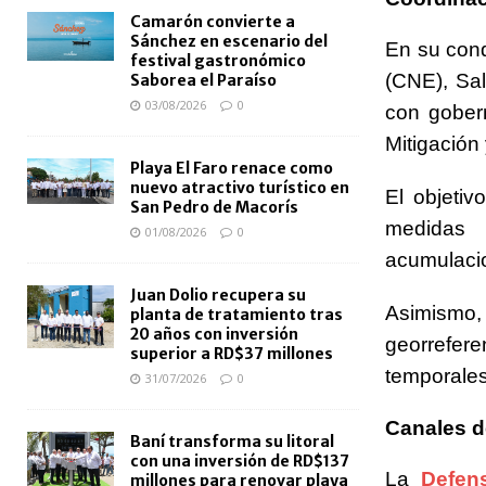
Camarón convierte a
Sánchez en escenario del
En su cond
festival gastronómico
(CNE), Sal
Saborea el Paraíso
03/08/2026
0
con gobern
Mitigación
Playa El Faro renace como
nuevo atractivo turístico en
El objetiv
San Pedro de Macorís
medidas 
01/08/2026
0
acumulaci
Juan Dolio recupera su
Asimismo
planta de tratamiento tras
20 años con inversión
georrefer
superior a RD$37 millones
temporales
31/07/2026
0
Canales d
Baní transforma su litoral
con una inversión de RD$137
La
Defens
millones para renovar playa