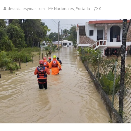
es localizada por agente de la DIGESETT tras reconocerla desorientada
desocialesymas.com
Nacionales
,
Portada
0
1,500 jóvenes dominicanos para estudiar maestrías y doctorados en el
rsidades y sector privado para definir la estrategia de desarrollo
d del bebé y la madre, destaca Hospiten Santo Domingo
SALUD
pliar el transporte escolar antes del inicio del año lectivo 2026-2027