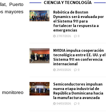
CIENCIA Y TECNOLOGÍA
lat, Puerto
los mayores
Robótica de Boston
Dynamics será evaluada por
el Sistema 911 para
fortalecer la respuesta a
emergencias
27/07/2026
0
NVIDIA impulsa cooperación
tecnológica entre EE. UU. y el
Sistema 911 en conferencia
internacional
29/03/2026
0
Semiconductores impulsan
nueva etapa industrial de
 monitoreo
República Dominicana hacia
la manufactura avanzada
04/03/2026
0