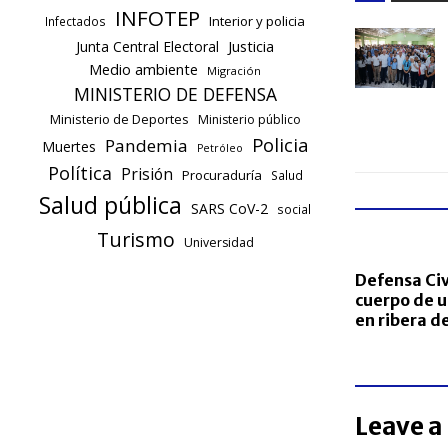
INFOTEP
Interior y policia
Infectados
Justicia
Junta Central Electoral
Medio ambiente
Migración
MINISTERIO DE DEFENSA
Ministerio de Deportes
Ministerio público
Policia
Pandemia
Muertes
Petróleo
Política
Prisión
Procuraduría
Salud
Salud pública
SARS CoV-2
social
Turismo
Universidad
Defensa Civ
cuerpo de 
en ribera de
Leave a