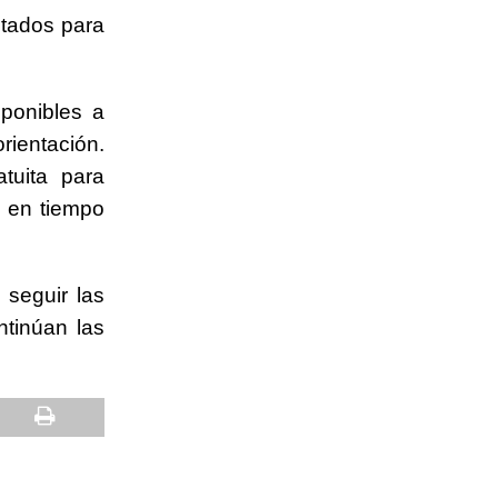
litados para
ponibles a
rientación.
atuita para
s en tiempo
 seguir las
tinúan las