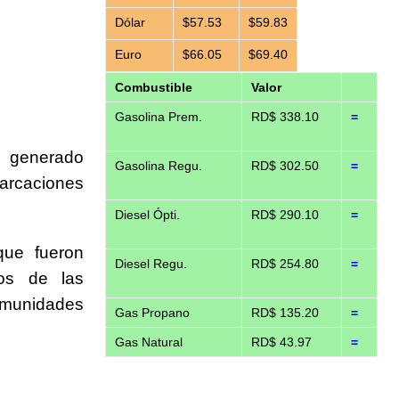
Dólar
$57.53
$59.83
Euro
$66.05
$69.40
Combustible
Valor
Gasolina Prem.
RD$ 338.10
=
n generado
Gasolina Regu.
RD$ 302.50
=
arcaciones
Diesel Ópti.
RD$ 290.10
=
que fueron
Diesel Regu.
RD$ 254.80
=
tos de las
omunidades
Gas Propano
RD$ 135.20
=
Gas Natural
RD$ 43.97
=