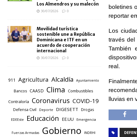
Los Almendros y su malecón
boletines o
30/07/2026
0
reportar e
Movilidad turística
Los ciuda
sostenible une a República
través del
Dominicana e ITF en un
acuerdo de cooperación
También es
internacional
dispositiv
30/07/2026
0
real.
Alcaldía
Agricultura
911
Finalmente
Ayuntamiento
Clima
recomenda
CAASD
Combustibles
Bancos
lluvias en 
Coronavirus
COVID-19
Contraloría
DIGESETT
Defensa Civil
Drogas
Deporte
Educación
EE.UU
EDEEste
Emergencia
Gobierno
DEFENS
INDRHI
Fuerzas Armadas