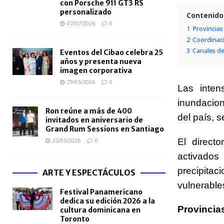
con Porsche 911 GT3 RS
personalizado
Contenido
07/07/2026
0
1
Provincias
2
Coordinac
3
Canales de
Eventos del Cibao celebra 25
años y presenta nueva
imagen corporativa
29/05/2026
0
Las inten
inundacio
Ron reúne a más de 400
del país, s
invitados en aniversario de
Grand Rum Sessions en Santiago
25/05/2026
0
El direct
activados
precipita
ARTE Y ESPECTÁCULOS
vulnerable
Festival Panamericano
dedica su edición 2026 a la
Provincias
cultura dominicana en
Toronto