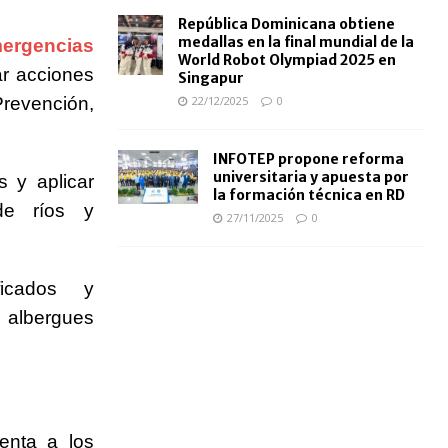
República Dominicana obtiene
medallas en la final mundial de la
ergencias
World Robot Olympiad 2025 en
ar acciones
Singapur
Prevención,
22/12/2025
0
INFOTEP propone reforma
universitaria y apuesta por
s y aplicar
la formación técnica en RD
de ríos y
27/11/2025
0
ficados y
o albergues
enta a los