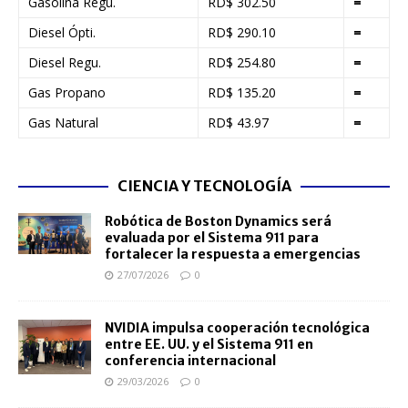
Gasolina Regu.
RD$ 302.50
=
Diesel Ópti.
RD$ 290.10
=
Diesel Regu.
RD$ 254.80
=
Gas Propano
RD$ 135.20
=
Gas Natural
RD$ 43.97
=
CIENCIA Y TECNOLOGÍA
Robótica de Boston Dynamics será
evaluada por el Sistema 911 para
fortalecer la respuesta a emergencias
27/07/2026
0
NVIDIA impulsa cooperación tecnológica
entre EE. UU. y el Sistema 911 en
conferencia internacional
29/03/2026
0