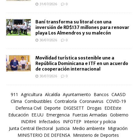
31/07/2026
0
Baní transforma su litoral con una
inversión de RD$137 millones para renovar
playa Los Almendros y su malecón
30/07/2026
0
Movilidad turística sostenible une a
República Dominicana e ITF en un acuerdo
de cooperación internacional
30/07/2026
0
911
Agricultura
Alcaldía
Ayuntamiento
Bancos
CAASD
Clima
Combustibles
Contraloría
Coronavirus
COVID-19
Defensa Civil
Deporte
DIGESETT
Drogas
EDEEste
Educación
EE.UU
Emergencia
Fuerzas Armadas
Gobierno
INDRHI
Infectados
INFOTEP
Interior y policia
Junta Central Electoral
Justicia
Medio ambiente
Migración
MINISTERIO DE DEFENSA
Ministerio de Deportes