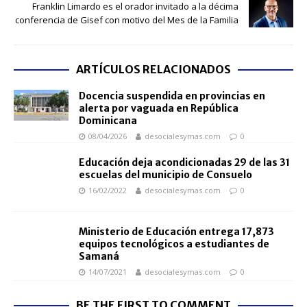
Franklin Limardo es el orador invitado a la décima
conferencia de Gisef con motivo del Mes de la Familia
ARTÍCULOS RELACIONADOS
Docencia suspendida en provincias en
alerta por vaguada en República
Dominicana
08/04/2026
desocialesymas.com
0
Educación deja acondicionadas 29 de las 31
escuelas del municipio de Consuelo
16/02/2022
desocialesymas.com
0
Ministerio de Educación entrega 17,873
equipos tecnológicos a estudiantes de
Samaná
14/07/2021
desocialesymas.com
0
BE THE FIRST TO COMMENT