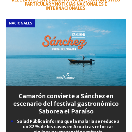
RELEVANTES EN EL ÁMBITO SOCIAL, CON UN ESTILO
PARTICULAR Y NOTICIAS NACIONALES E
INTERNACIONALES.
NACIONALES
Camarón convierte a Sánchez en
escenario del festival gastronómico
Saborea el Paraíso
Salud Pública informa que la malaria se reduce a
un 82 % de los casos en Azua tras reforzar
vigilancia y prevención sanitaria