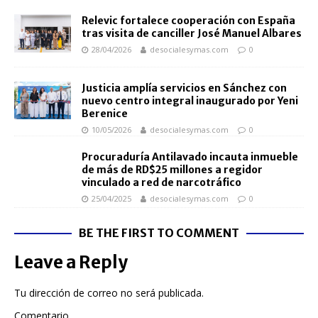
Relevic fortalece cooperación con España
tras visita de canciller José Manuel Albares
28/04/2026
desocialesymas.com
0
Justicia amplía servicios en Sánchez con
nuevo centro integral inaugurado por Yeni
Berenice
10/05/2026
desocialesymas.com
0
Procuraduría Antilavado incauta inmueble
de más de RD$25 millones a regidor
vinculado a red de narcotráfico
25/04/2025
desocialesymas.com
0
BE THE FIRST TO COMMENT
Leave a Reply
Tu dirección de correo no será publicada.
Comentario