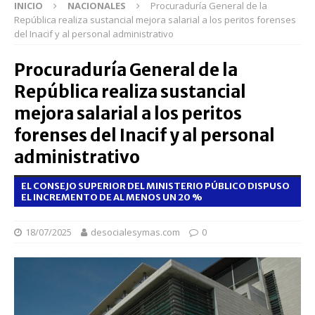
INICIO
NACIONALES
Procuraduría General de la
República realiza sustancial mejora salarial a los peritos forenses
del Inacif y al personal administrativo
Procuraduría General de la
República realiza sustancial
mejora salarial a los peritos
forenses del Inacif y al personal
administrativo
EL CONSEJO SUPERIOR DEL MINISTERIO PÚBLICO DISPUSO
EL INCREMENTO DE AL MENOS UN 20 %
18/07/2025
desocialesymas.com
0