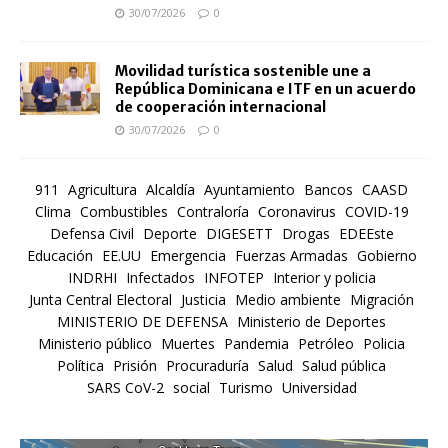
30/07/2026
0
Movilidad turística sostenible une a
República Dominicana e ITF en un acuerdo
de cooperación internacional
30/07/2026
0
911
Agricultura
Alcaldía
Ayuntamiento
Bancos
CAASD
Clima
Combustibles
Contraloría
Coronavirus
COVID-19
Defensa Civil
Deporte
DIGESETT
Drogas
EDEEste
Educación
EE.UU
Emergencia
Fuerzas Armadas
Gobierno
INDRHI
Infectados
INFOTEP
Interior y policia
Junta Central Electoral
Justicia
Medio ambiente
Migración
MINISTERIO DE DEFENSA
Ministerio de Deportes
Ministerio público
Muertes
Pandemia
Petróleo
Policia
Política
Prisión
Procuraduría
Salud
Salud pública
SARS CoV-2
social
Turismo
Universidad