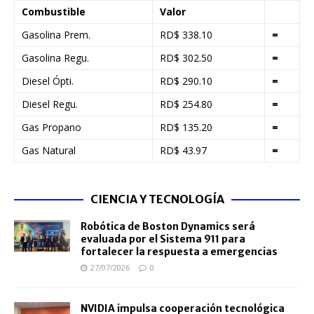
Combustible
Valor
Gasolina Prem.
RD$ 338.10
=
Gasolina Regu.
RD$ 302.50
=
Diesel Ópti.
RD$ 290.10
=
Diesel Regu.
RD$ 254.80
=
Gas Propano
RD$ 135.20
=
Gas Natural
RD$ 43.97
=
CIENCIA Y TECNOLOGÍA
Robótica de Boston Dynamics será
evaluada por el Sistema 911 para
fortalecer la respuesta a emergencias
27/07/2026
0
NVIDIA impulsa cooperación tecnológica