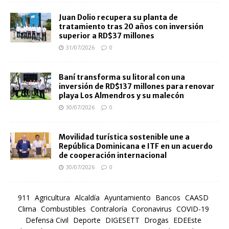
Juan Dolio recupera su planta de
tratamiento tras 20 años con inversión
superior a RD$37 millones
31/07/2026
0
Baní transforma su litoral con una
inversión de RD$137 millones para renovar
playa Los Almendros y su malecón
30/07/2026
0
Movilidad turística sostenible une a
República Dominicana e ITF en un acuerdo
de cooperación internacional
30/07/2026
0
911
Agricultura
Alcaldía
Ayuntamiento
Bancos
CAASD
Clima
Combustibles
Contraloría
Coronavirus
COVID-19
Defensa Civil
Deporte
DIGESETT
Drogas
EDEEste