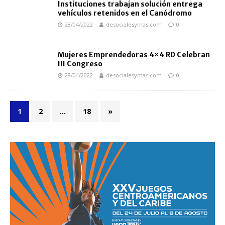
Instituciones trabajan solución entrega
vehículos retenidos en el Canódromo
28/04/2022
desocialesymas.com
0
Mujeres Emprendedoras 4×4 RD Celebran
III Congreso
28/04/2022
desocialesymas.com
0
1
2
…
18
»