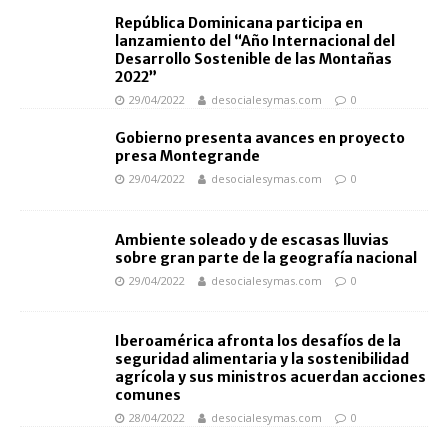
República Dominicana participa en
lanzamiento del “Año Internacional del
Desarrollo Sostenible de las Montañas
2022”
29/04/2022
desocialesymas.com
0
Gobierno presenta avances en proyecto
presa Montegrande
29/04/2022
desocialesymas.com
0
Ambiente soleado y de escasas lluvias
sobre gran parte de la geografía nacional
29/04/2022
desocialesymas.com
0
Iberoamérica afronta los desafíos de la
seguridad alimentaria y la sostenibilidad
agrícola y sus ministros acuerdan acciones
comunes
28/04/2022
desocialesymas.com
0