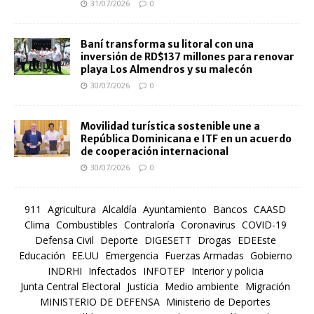
31/07/2026
0
Baní transforma su litoral con una
inversión de RD$137 millones para renovar
playa Los Almendros y su malecón
30/07/2026
0
Movilidad turística sostenible une a
República Dominicana e ITF en un acuerdo
de cooperación internacional
30/07/2026
0
911
Agricultura
Alcaldía
Ayuntamiento
Bancos
CAASD
Clima
Combustibles
Contraloría
Coronavirus
COVID-19
Defensa Civil
Deporte
DIGESETT
Drogas
EDEEste
Educación
EE.UU
Emergencia
Fuerzas Armadas
Gobierno
INDRHI
Infectados
INFOTEP
Interior y policia
Junta Central Electoral
Justicia
Medio ambiente
Migración
MINISTERIO DE DEFENSA
Ministerio de Deportes