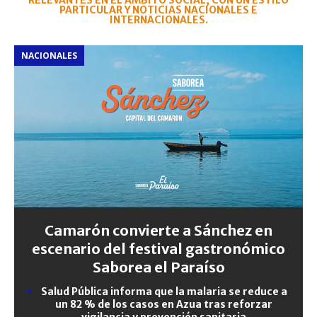
RELEVANTES EN EL ÁMBITO SOCIAL, CON UN ESTILO
PARTICULAR Y NOTICIAS NACIONALES E
INTERNACIONALES.
NACIONALES
Camarón convierte a Sánchez en
escenario del festival gastronómico
Saborea el Paraíso
Salud Pública informa que la malaria se reduce a
un 82 % de los casos en Azua tras reforzar
vigilancia y prevención sanitaria