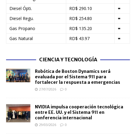
Diesel Ópti.
RD$ 290.10
=
Diesel Regu.
RD$ 254.80
=
Gas Propano
RD$ 135.20
=
Gas Natural
RD$ 43.97
=
CIENCIA Y TECNOLOGÍA
Robótica de Boston Dynamics será
evaluada por el Sistema 911 para
fortalecer la respuesta a emergencias
27/07/2026
0
NVIDIA impulsa cooperación tecnológica
entre EE. UU. y el Sistema 911 en
conferencia internacional
29/03/2026
0