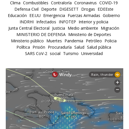
Clima
Combustibles
Contraloría
Coronavirus
COVID-19
Defensa Civil
Deporte
DIGESETT
Drogas
EDEEste
Educación
EE.UU
Emergencia
Fuerzas Armadas
Gobierno
INDRHI
Infectados
INFOTEP
Interior y policia
Junta Central Electoral
Justicia
Medio ambiente
Migración
MINISTERIO DE DEFENSA
Ministerio de Deportes
Ministerio público
Muertes
Pandemia
Petróleo
Policia
Política
Prisión
Procuraduría
Salud
Salud pública
SARS CoV-2
social
Turismo
Universidad