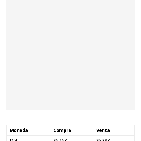
Moneda
Compra
Venta
Dólar
$57.53
$59.83