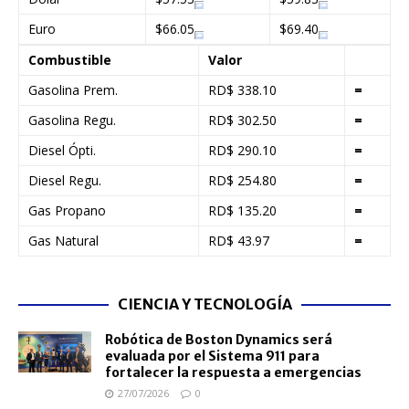
Euro
$66.05
$69.40
Combustible
Valor
Gasolina Prem.
RD$ 338.10
=
Gasolina Regu.
RD$ 302.50
=
Diesel Ópti.
RD$ 290.10
=
Diesel Regu.
RD$ 254.80
=
Gas Propano
RD$ 135.20
=
Gas Natural
RD$ 43.97
=
CIENCIA Y TECNOLOGÍA
Robótica de Boston Dynamics será
evaluada por el Sistema 911 para
fortalecer la respuesta a emergencias
27/07/2026
0