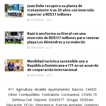
Juan Dolio recupera su planta de
tratamiento tras 20 años con inversión
superior a RD$37 millones
31/07/2026
0
Baní transforma su litoral con una
inversión de RD$137 millones para renovar
playa Los Almendros y su malecón
30/07/2026
0
Movilidad turística sostenible une a
República Dominicana e ITF en un acuerdo
de cooperación internacional
30/07/2026
0
911
Agricultura
Alcaldía
Ayuntamiento
Bancos
CAASD
Clima
Combustibles
Contraloría
Coronavirus
COVID-19
Defensa Civil
Deporte
DIGESETT
Drogas
EDEEste
Educación
EE.UU
Emergencia
Fuerzas Armadas
Gobierno