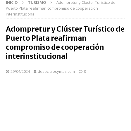
INICIO
TURISMO
Adompretur y Clúster Turístico de
Puerto Plata reafirman compromiso de cooperación
interinstitucional
Adompretur y Clúster Turístico de
Puerto Plata reafirman
compromiso de cooperación
interinstitucional
29/04/2024
desocialesymas.com
0