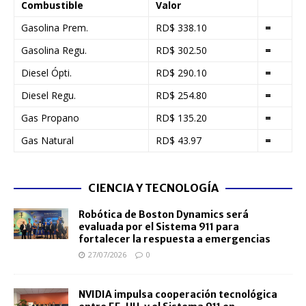
Combustible
Valor
Gasolina Prem.
RD$ 338.10
=
Gasolina Regu.
RD$ 302.50
=
Diesel Ópti.
RD$ 290.10
=
Diesel Regu.
RD$ 254.80
=
Gas Propano
RD$ 135.20
=
Gas Natural
RD$ 43.97
=
CIENCIA Y TECNOLOGÍA
Robótica de Boston Dynamics será
evaluada por el Sistema 911 para
fortalecer la respuesta a emergencias
27/07/2026
0
NVIDIA impulsa cooperación tecnológica