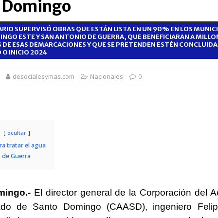
 Domingo
rsidades y sector privado para definir la estrategia de desarrollo
ARIO SUPERVISÓ OBRAS QUE ESTÁN LISTA EN UN 90% EN LOS MUNICI
NGO ESTE Y SAN ANTONIO DE GUERRA, QUE BENEFICIARAN A MILLO
 DE ESAS DEMARCACIONES Y QUE SE PRETENDEN ESTÉN CONCLUIDAS
d del bebé y la madre, destaca Hospiten Santo Domingo
SALUD
 O INICIO 2024
pliar el transporte escolar antes del inicio del año lectivo 2026-2027
desocialesymas.com
Nacionales
0
 balance de obras urbanas y nuevos proyectos para la capital
n taller encabezado por la procuradora Yeni Berenice Reynoso
ocultar
ra tratar el agua
 de Guerra
mingo.-
El director general de la Corporación del 
llado de Santo Domingo (CAASD), ingeniero Felip