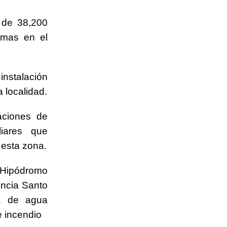
s de 38,200
emas en el
instalación
 localidad.
aciones de
liares que
 esta zona.
l Hipódromo
incia Santo
ma de agua
e incendio