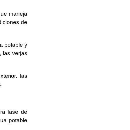
 que maneja
diciones de
a potable y
, las verjas
terior, las
.
era fase de
gua potable