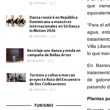
27/07/2026
0
que vien
equivalent
Danza reunirá en República
Dominicana a maestros
“Para el a
internacionales en Só Dança
in Motion 2026
agua, est
22/07/2026
0
tratamient
Villa Libe
Reciclaje une danza y moda en
lo que tran
campaña de Bellas Artes
24/06/2026
0
En Barrer
tratamient
Turismo y cultura marcan
de galon
proyecto Ruta del Encuentro
de Dos Civilizaciones
pasando d
26/05/2026
0
Plantas pa
TURISMO