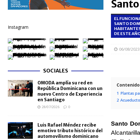
Santo
[ 05/08/2026 ]
Meta RD 2036 reúne a Gobierno, unive
EL FUNCION
nacional
NACIONALES
SANTO DOMI
Instagram
HABITANTES
[ 05/08/2026 ]
Lactancia materna fortalece la salu
DE ESTE AÑO
[ 05/08/2026 ]
TRAE incorpora 29 autobuses para am
06/08/2023
NACIONALES
[ 05/08/2026 ]
Santo Domingo celebra 528 años con
SOCIALES
NACIONALES
OMODA amplía su red en
[ 04/08/2026 ]
Código Penal reúne a periodistas e
Contenido
República Dominicana con un
NACIONALES
1
Plantas pa
nuevo Centro de Experiencia
en Santiago
2
Acueducto
28/07/2026
0
Santo Do
Luis Rafael Méndez recibe
emotivo tributo histórico del
Alcantari
automovilismo dominicano