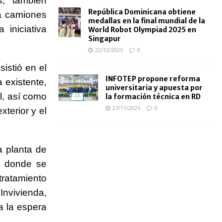
s, también
República Dominicana obtiene
ra camiones
medallas en la final mundial de la
iniciativa
World Robot Olympiad 2025 en
Singapur
22/12/2025
0
istió en el
INFOTEP propone reforma
a existente,
universitaria y apuesta por
l, así como
la formación técnica en RD
27/11/2025
0
xterior y el
a planta de
, donde se
tratamiento
Invivienda,
 la espera