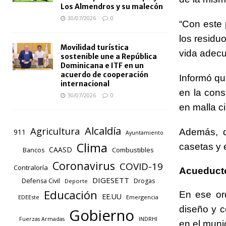
Los Almendros y su malecón
30/07/2026
0
“Con este
los residu
Movilidad turística
vida adecua
sostenible une a República
Dominicana e ITF en un
acuerdo de cooperación
Informó qu
internacional
en la const
30/07/2026
0
en malla c
Alcaldía
Agricultura
Además, de
911
Ayuntamiento
Clima
casetas y 
CAASD
Combustibles
Bancos
Coronavirus
COVID-19
Contraloría
Acueduct
DIGESETT
Defensa Civil
Drogas
Deporte
Educación
En ese ord
EE.UU
EDEEste
Emergencia
diseño y c
Gobierno
INDRHI
Fuerzas Armadas
en el muni