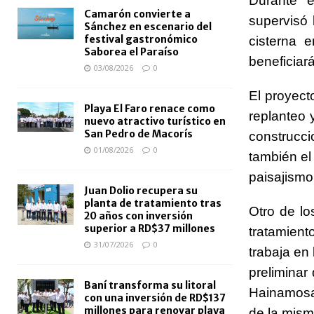
Durante e
Camarón convierte a
supervisó 
Sánchez en escenario del
festival gastronómico
cisterna 
Saborea el Paraíso
beneficiar
03/08/2026
0
El proyect
Playa El Faro renace como
replanteo y
nuevo atractivo turístico en
San Pedro de Macorís
construcci
01/08/2026
0
también el 
paisajismo
Juan Dolio recupera su
planta de tratamiento tras
Otro de lo
20 años con inversión
superior a RD$37 millones
tratamien
31/07/2026
0
trabaja en
preliminar
Baní transforma su litoral
Hainamosa
con una inversión de RD$137
millones para renovar playa
de la mism