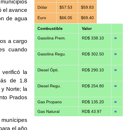
 municipios
Dólar
$57.53
$59.83
ó el avance
ión de agua
Euro
$66.05
$69.40
Combustible
Valor
Gasolina Prem.
RD$ 338.10
=
ros a cargo
tes cuando
Gasolina Regu.
RD$ 302.50
=
Diesel Ópti.
RD$ 290.10
=
verificó la
más de 1.8
Diesel Regu.
RD$ 254.80
=
y Norte; la
ento Prados
Gas Propano
RD$ 135.20
=
Gas Natural
RD$ 43.97
=
s munícipes
para el año