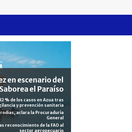
z en escenario del
Saborea el Paraíso
82 % de los casos en Azua tras
gilancia y prevención sanitaria
rodias, aclara la Procuraduría
General
s reconocimiento de la FAO al
sector agropecuario