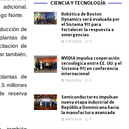
CIENCIA Y TECNOLOGÍA
adicional,
Robótica de Boston
ngo Norte.
Dynamics será evaluada por
el Sistema 911 para
oducción de
fortalecer la respuesta a
emergencias
plantas de
27/07/2026
0
citación de
ar también,
NVIDIA impulsa cooperación
tecnológica entre EE. UU. y el
Sistema 911 en conferencia
internacional
plantas de
29/03/2026
0
.5 millones
de reserva
Semiconductores impulsan
nueva etapa industrial de
República Dominicana hacia
la manufactura avanzada
04/03/2026
0