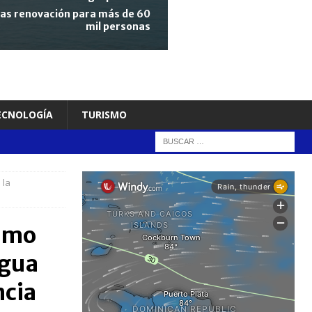
tras renovación para más de 60
mil personas
TECNOLOGÍA
TURISMO
 la
ximo
agua
ncia