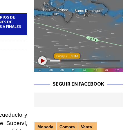
PIOS DE
NES DE
 A FINALES
SEGUIR EN FACEBOOK
Acueducto y
e Suberví,
Moneda
Compra
Venta