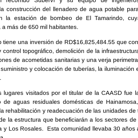
l recorrido Suberví y su equipo de ingeniero
la construcción del llenadero de agua potable pa
en la estación de bombeo de El Tamarindo, cuya 
á a más de 650 mil habitantes.
o tiene una inversión de RD$16,825,484.55 que cons
 control topográfico, demolición de la infraestructur
ones de acometidas sanitarias y una verja perimetra
suministro y colocación de tuberías, la iluminación e
.
s lugares visitados por el titular de la CAASD fue l
to de aguas residuales domésticas de Hainamosa
 la rehabilitación y readecuación de las unidades de 
 de la estructura que beneficiarán a los sectores de 
 y Los Rosales. Esta comunidad llevaba 30 años a
a.