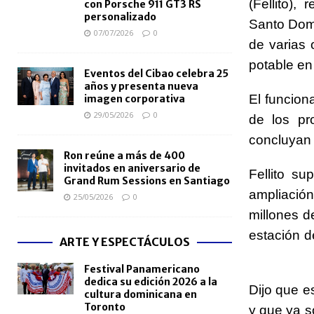
(Fellito),
con Porsche 911 GT3 RS
personalizado
Santo Dom
07/07/2026
0
de varias 
potable e
Eventos del Cibao celebra 25
años y presenta nueva
El funcion
imagen corporativa
29/05/2026
0
de los pr
concluyan 
Ron reúne a más de 400
invitados en aniversario de
Fellito su
Grand Rum Sessions en Santiago
ampliació
25/05/2026
0
millones d
estación d
ARTE Y ESPECTÁCULOS
Festival Panamericano
dedica su edición 2026 a la
Dijo que e
cultura dominicana en
Toronto
y que ya s