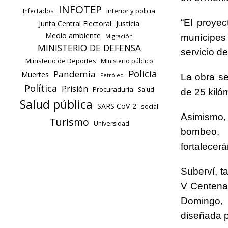
INFOTEP
Interior y policia
Infectados
“El proye
Justicia
Junta Central Electoral
Medio ambiente
munícipes
Migración
MINISTERIO DE DEFENSA
servicio de
Ministerio de Deportes
Ministerio público
Policia
Pandemia
Muertes
La obra se
Petróleo
Política
Prisión
Procuraduría
Salud
de 25 kiló
Salud pública
SARS CoV-2
social
Asimismo,
Turismo
Universidad
bombeo, t
fortalecer
Suberví, t
V Centenar
Domingo, 
diseñada p