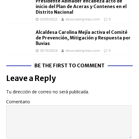
Presidente Abinader encabeza acto de
inicio del Plan de Aceras y Contenes en el
Distrito Nacional
03/09/2022
desocialesymas.com
0
Alcaldesa Carolina Mejía activa el Comité
de Prevención, Mitigación y Respuesta por
lluvias
30/10/2024
desocialesymas.com
0
BE THE FIRST TO COMMENT
Leave a Reply
Tu dirección de correo no será publicada.
Comentario