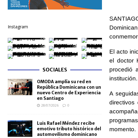
NACIONALES
SANTIAGO.
[ 04/08/2026 ]
Código Penal reúne a periodistas e
Instagram
Dominica
NACIONALES
conmemoró 
[ 04/08/2026 ]
Arritmia puede explicar por qué el c
[ 04/08/2026 ]
Amistad 2026 llevará atención médica
El acto in
el doctor
[ 04/08/2026 ]
Migración somete a la justicia a h
procedió 
SOCIALES
NACIONALES
institución.
OMODA amplía su red en
República Dominicana con un
nuevo Centro de Experiencia
A seguida
en Santiago
directivos
28/07/2026
0
acompañad
programas
Luis Rafael Méndez recibe
emotivo tributo histórico del
momento.
automovilismo dominicano