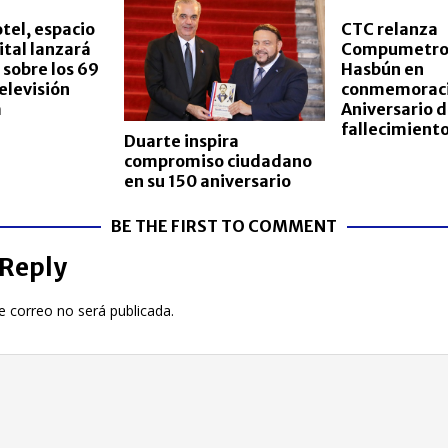
tel, espacio
CTC relanza
ital lanzará
Compumetro 
 sobre los 69
Hasbún en
elevisión
conmemoraci
a
Aniversario d
fallecimiento
Duarte inspira
compromiso ciudadano
en su 150 aniversario
BE THE FIRST TO COMMENT
 Reply
e correo no será publicada.