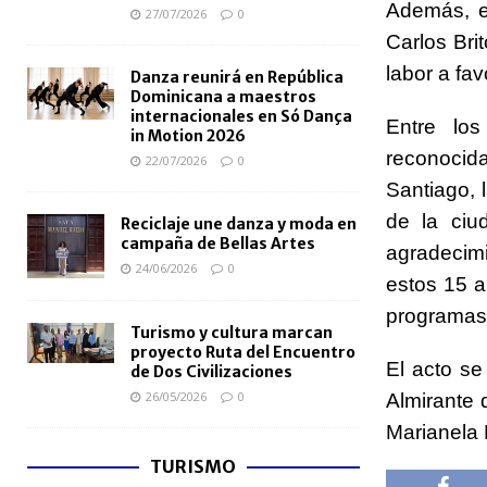
Además, e
27/07/2026
0
Carlos Bri
labor a fav
Danza reunirá en República
Dominicana a maestros
internacionales en Só Dança
Entre los
in Motion 2026
reconocid
22/07/2026
0
Santiago, 
de la ciu
Reciclaje une danza y moda en
campaña de Bellas Artes
agradecim
24/06/2026
0
estos 15 a
programas 
Turismo y cultura marcan
proyecto Ruta del Encuentro
El acto se
de Dos Civilizaciones
26/05/2026
0
Almirante 
Marianela
TURISMO