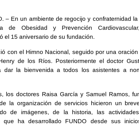
 – En un ambiente de regocijo y confraternidad l
n taller encabezado por la procuradora Yeni Berenice Reynoso
na de Obesidad y Prevención Cardiovascula
el 15 aniversario de su fundación.
orazón se acelera o parece saltarse latidos
SALUD
 gratuita y capacitación sanitaria a La Vega
SALUD
ició con el Himno Nacional, seguido por una oración
 Henry de los Ríos. Posteriormente el doctor Gus
ombre acusado de agredir agentes durante operativo en Hato Mayor
a dar la bienvenida a todos los asistentes a no
s, los doctores Raisa García y Samuel Ramos, fu
 de la organización de servicios hicieron un brev
o de imágenes, de la historia, las actividade
 que ha desarrollado FUNDO desde sus inicio