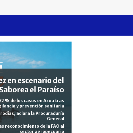
z en escenario del
Saborea el Paraíso
82 % de los casos en Azua tras
gilancia y prevención sanitaria
rodias, aclara la Procuraduría
General
s reconocimiento de la FAO al
sector agropecuario