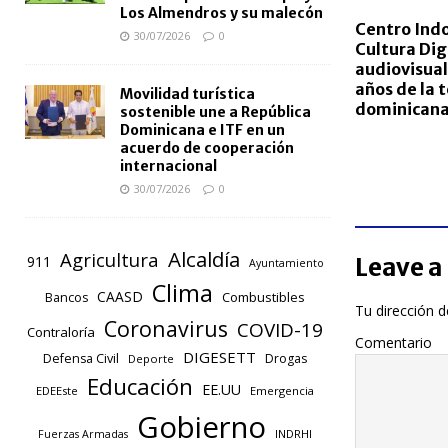
Los Almendros y su malecón
Centro Indo
30/07/2026
0
Cultura Dig
audiovisual
años de la t
Movilidad turística
dominican
sostenible une a República
Dominicana e ITF en un
acuerdo de cooperación
internacional
30/07/2026
0
Alcaldía
Agricultura
Leave a
911
Ayuntamiento
Clima
CAASD
Combustibles
Bancos
Tu dirección d
Coronavirus
COVID-19
Contraloría
Comentario
DIGESETT
Defensa Civil
Drogas
Deporte
Educación
EE.UU
EDEEste
Emergencia
Gobierno
INDRHI
Fuerzas Armadas