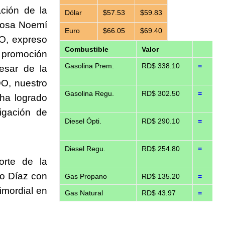
ación de la
Dólar
$57.53
$59.83
 Rosa Noemí
Euro
$66.05
$69.40
DO, expreso
Combustible
Valor
a promoción
Gasolina Prem.
RD$ 338.10
=
esar de la
O, nuestro
Gasolina Regu.
RD$ 302.50
=
 ha logrado
igación de
Diesel Ópti.
RD$ 290.10
=
Diesel Regu.
RD$ 254.80
=
orte de la
ro Díaz con
Gas Propano
RD$ 135.20
=
imordial en
Gas Natural
RD$ 43.97
=