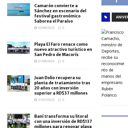
Camarón convierte a
Sánchez en escenario del
festival gastronómico
ANIVE
Saborea el Paraíso
03/08/2026
0
Playa El Faro renace como
nuevo atractivo turístico en
San Pedro de Macorís
01/08/2026
0
Juan Dolio recupera su
planta de tratamiento tras
20 años con inversión
superior a RD$37 millones
31/07/2026
0
Baní transforma su litoral
con una inversión de RD$137
millones para renovar playa