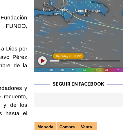
a Fundación
r, FUNDO,
 a Dios por
tavo Pérez
mbre de la
SEGUIR EN FACEBOOK
ndadores y
e recuento,
s y de los
s hasta el
Moneda
Compra
Venta