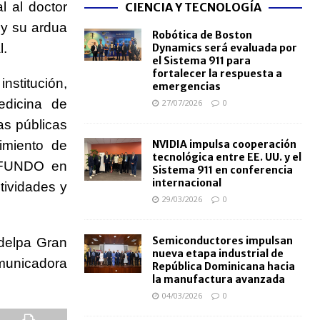
l al doctor
CIENCIA Y TECNOLOGÍA
 y su ardua
Robótica de Boston
l.
Dynamics será evaluada por
el Sistema 911 para
fortalecer la respuesta a
stitución,
emergencias
edicina de
27/07/2026
0
as públicas
imiento de
NVIDIA impulsa cooperación
tecnológica entre EE. UU. y el
r FUNDO en
Sistema 911 en conferencia
internacional
tividades y
29/03/2026
0
Semiconductores impulsan
odelpa Gran
nueva etapa industrial de
omunicadora
República Dominicana hacia
la manufactura avanzada
04/03/2026
0