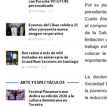
con Porsche 911 GT3 RS
Por su pa
personalizado
07/07/2026
0
president
Cueto. Asi
Eventos del Cibao celebra 25
el comprom
años y presenta nueva
de la Sal
imagen corporativa
limitació
29/05/2026
0
trabajo es
Ron reúne a más de 400
colocar l
invitados en aniversario de
importantes
Grand Rum Sessions en Santiago
25/05/2026
0
La doctor
ARTE Y ESPECTÁCULOS
Sociedad D
la ponenci
Festival Panamericano
dedica su edición 2026 a la
la reducci
cultura dominicana en
Toronto