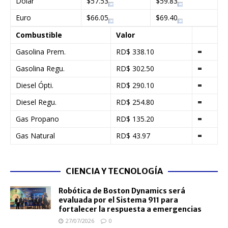
Dólar
$57.53
$59.83
Euro
$66.05
$69.40
Combustible
Valor
Gasolina Prem.
RD$ 338.10
=
Gasolina Regu.
RD$ 302.50
=
Diesel Ópti.
RD$ 290.10
=
Diesel Regu.
RD$ 254.80
=
Gas Propano
RD$ 135.20
=
Gas Natural
RD$ 43.97
=
CIENCIA Y TECNOLOGÍA
Robótica de Boston Dynamics será
evaluada por el Sistema 911 para
fortalecer la respuesta a emergencias
27/07/2026
0