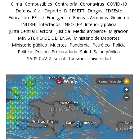
Clima
Combustibles
Contraloría
Coronavirus
COVID-19
Defensa Civil
Deporte
DIGESETT
Drogas
EDEEste
Educación
EE.UU
Emergencia
Fuerzas Armadas
Gobierno
INDRHI
Infectados
INFOTEP
Interior y policia
Junta Central Electoral
Justicia
Medio ambiente
Migración
MINISTERIO DE DEFENSA
Ministerio de Deportes
Ministerio público
Muertes
Pandemia
Petróleo
Policia
Política
Prisión
Procuraduría
Salud
Salud pública
SARS CoV-2
social
Turismo
Universidad