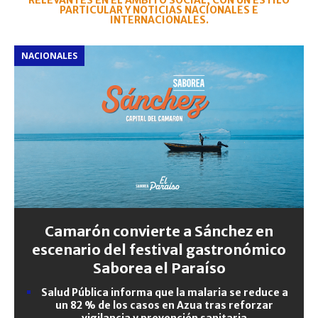
RELEVANTES EN EL ÁMBITO SOCIAL, CON UN ESTILO
PARTICULAR Y NOTICIAS NACIONALES E
INTERNACIONALES.
NACIONALES
Camarón convierte a Sánchez en
escenario del festival gastronómico
Saborea el Paraíso
Salud Pública informa que la malaria se reduce a
un 82 % de los casos en Azua tras reforzar
vigilancia y prevención sanitaria