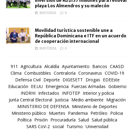
inversión de RD$137 millones para renovar
playa Los Almendros y su malecón
30/07/2026
0
Movilidad turística sostenible une a
República Dominicana e ITF en un acuerdo
de cooperación internacional
30/07/2026
0
911
Agricultura
Alcaldía
Ayuntamiento
Bancos
CAASD
Clima
Combustibles
Contraloría
Coronavirus
COVID-19
Defensa Civil
Deporte
DIGESETT
Drogas
EDEEste
Educación
EE.UU
Emergencia
Fuerzas Armadas
Gobierno
INDRHI
Infectados
INFOTEP
Interior y policia
Junta Central Electoral
Justicia
Medio ambiente
Migración
MINISTERIO DE DEFENSA
Ministerio de Deportes
Ministerio público
Muertes
Pandemia
Petróleo
Policia
Política
Prisión
Procuraduría
Salud
Salud pública
SARS CoV-2
social
Turismo
Universidad