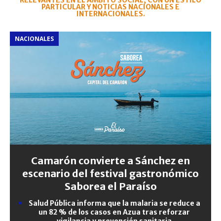
RELEVANTES EN EL ÁMBITO SOCIAL, CON UN ESTILO
PARTICULAR Y NOTICIAS NACIONALES E
INTERNACIONALES.
NACIONALES
Camarón convierte a Sánchez en
escenario del festival gastronómico
Saborea el Paraíso
Salud Pública informa que la malaria se reduce a
un 82 % de los casos en Azua tras reforzar
vigilancia y prevención sanitaria