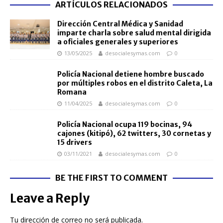
ARTÍCULOS RELACIONADOS
Dirección Central Médica y Sanidad
imparte charla sobre salud mental dirigida
a oficiales generales y superiores
13/05/2025
desocialesymas.com
0
Policía Nacional detiene hombre buscado
por múltiples robos en el distrito Caleta, La
Romana
11/04/2025
desocialesymas.com
0
Policía Nacional ocupa 119 bocinas, 94
cajones (kitipó), 62 twitters, 30 cornetas y
15 drivers
03/11/2021
desocialesymas.com
0
BE THE FIRST TO COMMENT
Leave a Reply
Tu dirección de correo no será publicada.