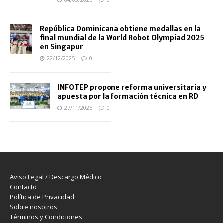
República Dominicana obtiene medallas en la
final mundial de la World Robot Olympiad 2025
en Singapur
22/12/2025
0
INFOTEP propone reforma universitaria y
apuesta por la formación técnica en RD
27/11/2025
0
Aviso Legal / Descargo Médico
Contacto
Política de Privacidad
Sobre nosotros
Términos y Condiciones