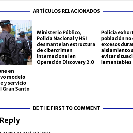
ARTÍCULOS RELACIONADOS
Ministerio Público,
Policia exhort
Policía Nacional y HSI
población no
desmantelan estructura
excesos dura
de cibercrimen
aislamiento s
internacional en
evitar situac
Operación Discovery 2.0
lamentables
one en
evo modelo
e y servicio
el Gran Santo
BE THE FIRST TO COMMENT
 Reply