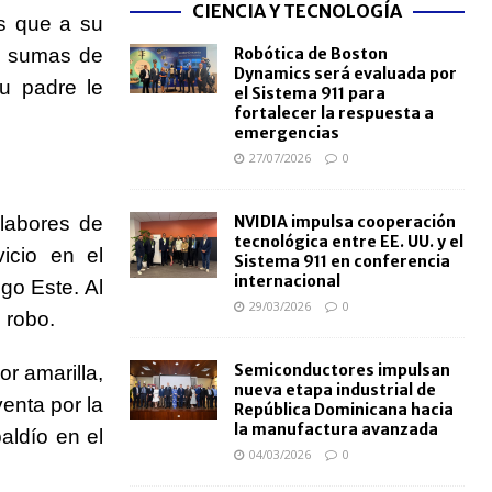
CIENCIA Y TECNOLOGÍA
as que a su
as sumas de
Robótica de Boston
Dynamics será evaluada por
u padre le
el Sistema 911 para
fortalecer la respuesta a
emergencias
27/07/2026
0
 labores de
NVIDIA impulsa cooperación
tecnológica entre EE. UU. y el
vicio en el
Sistema 911 en conferencia
internacional
go Este. Al
29/03/2026
0
e robo.
Semiconductores impulsan
r amarilla,
nueva etapa industrial de
enta por la
República Dominicana hacia
la manufactura avanzada
aldío en el
04/03/2026
0