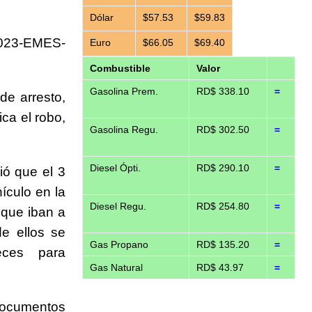
Dólar
$57.53
$59.83
2023-EMES-
Euro
$66.05
$69.40
Combustible
Valor
Gasolina Prem.
RD$ 338.10
=
de arresto,
ica el robo,
Gasolina Regu.
RD$ 302.50
=
Diesel Ópti.
RD$ 290.10
=
ió que el 3
ículo en la
Diesel Regu.
RD$ 254.80
=
 que iban a
e ellos se
Gas Propano
RD$ 135.20
=
eces para
Gas Natural
RD$ 43.97
=
ocumentos