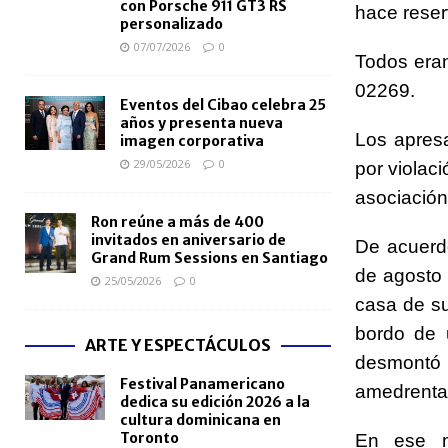
con Porsche 911 GT3 RS
hace reser
personalizado
07/07/2026
0
Todos era
02269.
Eventos del Cibao celebra 25
años y presenta nueva
Los apresa
imagen corporativa
29/05/2026
0
por violaci
asociación
Ron reúne a más de 400
invitados en aniversario de
De acuerdo
Grand Rum Sessions en Santiago
de agosto
25/05/2026
0
casa de su
bordo de 
ARTE Y ESPECTÁCULOS
desmontó
Festival Panamericano
amedrentar
dedica su edición 2026 a la
cultura dominicana en
Toronto
En ese m