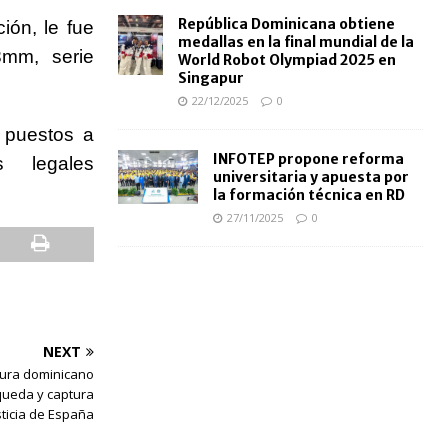
República Dominicana obtiene
ión, le fue
medallas en la final mundial de la
8mm, serie
World Robot Olympiad 2025 en
Singapur
22/12/2025
0
 puestos a
INFOTEP propone reforma
s legales
universitaria y apuesta por
la formación técnica en RD
27/11/2025
0
NEXT
ura dominicano
queda y captura
sticia de España