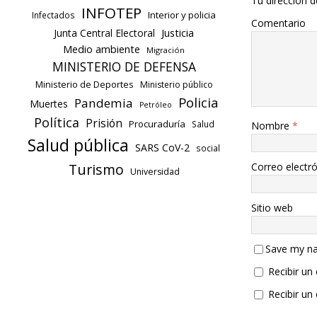
Tu dirección d
INFOTEP
Interior y policia
Infectados
Comentario
Justicia
Junta Central Electoral
Medio ambiente
Migración
MINISTERIO DE DEFENSA
Ministerio de Deportes
Ministerio público
Policia
Pandemia
Muertes
Petróleo
Política
Prisión
Procuraduría
Salud
Nombre
*
Salud pública
SARS CoV-2
social
Correo electr
Turismo
Universidad
Sitio web
Save my na
Recibir un
Recibir un