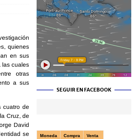
vestigación
es, quienes
ban en sus
a las cuales
ntre otras
ento a sus
SEGUIR EN FACEBOOK
s cuatro de
la Cruz, de
Jorge David
dentidad se
Moneda
Compra
Venta