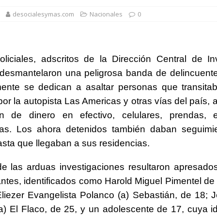
1,500 jóvenes dominicanos para estudiar maestrías y doctorados en el
desocialesymas.com
Nacionales
0
rsidades y sector privado para definir la estrategia de desarrollo
liciales, adscritos de la Dirección Central de In
 desmantelaron una peligrosa banda de delincuent
d del bebé y la madre, destaca Hospiten Santo Domingo
SALUD
ente se dedican a asaltar personas que transita
pliar el transporte escolar antes del inicio del año lectivo 2026-2027
or la autopista Las Americas y otras vías del país, 
n de dinero en efectivo, celulares, prendas, e
 balance de obras urbanas y nuevos proyectos para la capital
ias. Los ahora detenidos también daban seguimi
asta que llegaban a sus residencias.
e las arduas investigaciones resultaron apresado
antes, identificados como Harold Miguel Pimentel de 
liezer Evangelista Polanco (a) Sebastián, de 18; 
) El Flaco, de 25, y un adolescente de 17, cuya i