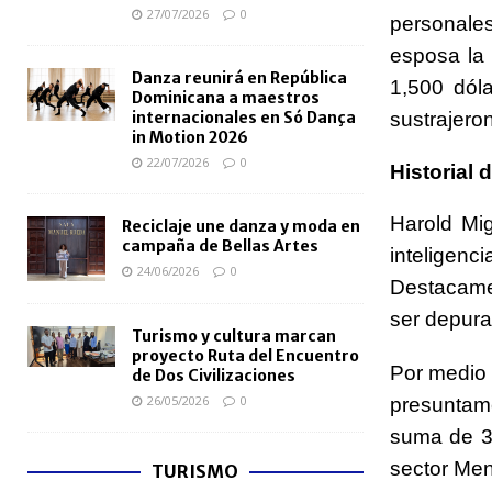
27/07/2026
0
personales
esposa la 
Danza reunirá en República
1,500 dól
Dominicana a maestros
internacionales en Só Dança
sustrajero
in Motion 2026
22/07/2026
0
Historial d
Harold Mi
Reciclaje une danza y moda en
campaña de Bellas Artes
inteligen
24/06/2026
0
Destacamen
ser depurad
Turismo y cultura marcan
proyecto Ruta del Encuentro
Por medio 
de Dos Civilizaciones
26/05/2026
0
presuntame
suma de 32
sector Men
TURISMO