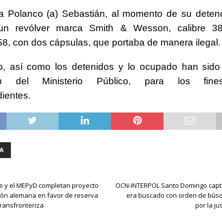
a Polanco (a) Sebastián, al momento de su detenc
un revólver marca Smith & Wesson, calibre 3
, con dos cápsulas, que portaba de manera ilegal.
lo, así como los detenidos y lo ocupado han sido
ión del Ministerio Público, para los fine
ientes.
A
 y el MEPyD completan proyecto
OCN-INTERPOL Santo Domingo capt
ión alemana en favor de reserva
era buscado con orden de bús
transfronteriza
por la ju