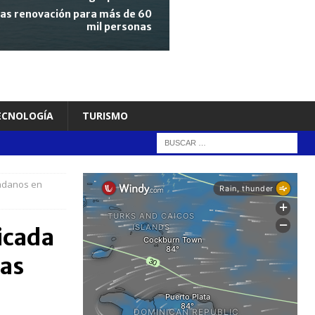
tras renovación para más de 60
mil personas
TECNOLOGÍA
TURISMO
dadanos en
icada
Las