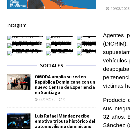
[ 06/08/2026 ]
Becas internacionales benefician a 
10/08/2023
extranjero
NACIONALES
Instagram
[ 05/08/2026 ]
Meta RD 2036 reúne a Gobierno, unive
Agentes po
nacional
NACIONALES
(DICRIM),
[ 05/08/2026 ]
Lactancia materna fortalece la salu
supuestam
[ 05/08/2026 ]
TRAE incorpora 29 autobuses para am
vehículos p
SOCIALES
NACIONALES
despojaba
OMODA amplía su red en
[ 05/08/2026 ]
Santo Domingo celebra 528 años con
pertenenc
República Dominicana con un
víctimas h
NACIONALES
nuevo Centro de Experiencia
en Santiago
28/07/2026
0
Producto d
sus integr
Luis Rafael Méndez recibe
32 años; E
emotivo tributo histórico del
Sánchez (a
automovilismo dominicano