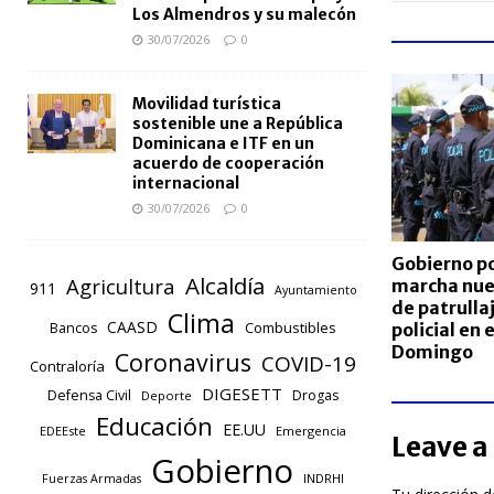
Los Almendros y su malecón
30/07/2026
0
Movilidad turística
sostenible une a República
Dominicana e ITF en un
acuerdo de cooperación
internacional
30/07/2026
0
Gobierno p
Alcaldía
Agricultura
marcha nu
911
Ayuntamiento
de patrullaj
Clima
CAASD
Combustibles
policial en 
Bancos
Domingo
Coronavirus
COVID-19
Contraloría
DIGESETT
Defensa Civil
Drogas
Deporte
Educación
EE.UU
EDEEste
Emergencia
Leave a
Gobierno
INDRHI
Fuerzas Armadas