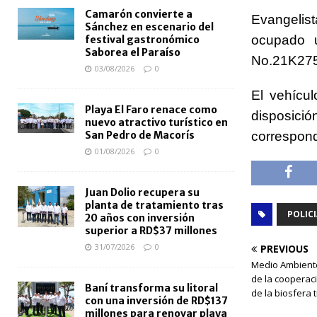
Camarón convierte a
Evangelist
Sánchez en escenario del
ocupado 
festival gastronómico
Saborea el Paraíso
No.21K2758
03/08/2026
0
El vehícu
Playa El Faro renace como
disposic
nuevo atractivo turístico en
correspond
San Pedro de Macorís
01/08/2026
0
Juan Dolio recupera su
planta de tratamiento tras
POLICI
20 años con inversión
superior a RD$37 millones
31/07/2026
0
PREVIOUS
Medio Ambiente
de la cooperac
Baní transforma su litoral
de la biosfera 
con una inversión de RD$137
millones para renovar playa