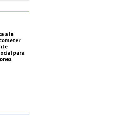
a a la
 cometer
nte
ocial para
iones