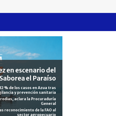
z en escenario del
Saborea el Paraíso
82 % de los casos en Azua tras
gilancia y prevención sanitaria
rodias, aclara la Procuraduría
General
s reconocimiento de la FAO al
sector agropecuario