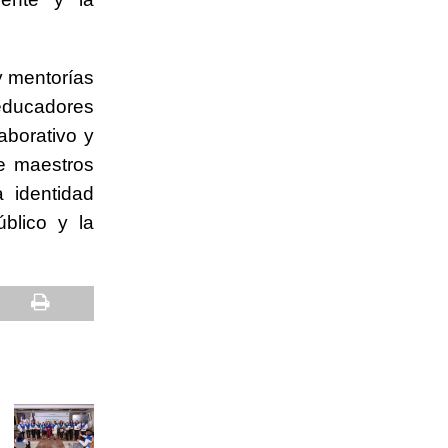
y mentorías
educadores
aborativo y
e maestros
a identidad
úblico y la