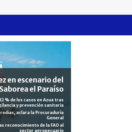
z en escenario del
Saborea el Paraíso
82 % de los casos en Azua tras
gilancia y prevención sanitaria
rodias, aclara la Procuraduría
General
s reconocimiento de la FAO al
sector agropecuario