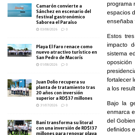
programa m
Camarón convierte a
Sánchez en escenario del
espacios d
festival gastronómico
enseñaba f
Saborea el Paraíso
03/08/2026
0
Estos tre
impacto d
Playa El Faro renace como
nuevo atractivo turístico en
sistema ed
San Pedro de Macorís
oposición
01/08/2026
0
presidenc
fortalecer
Juan Dolio recupera su
planta de tratamiento tras
a los resu
20 años con inversión
superior a RD$37 millones
Bajo la g
31/07/2026
0
enmarca en
del Gobier
Baní transforma su litoral
con una inversión de RD$137
definidos 
millones para renovar playa