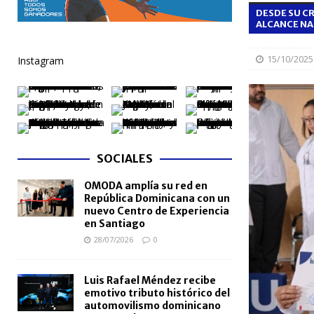
DESDE SU CR
[ 06/08/2026 ]
Becas internacionales benefician a 
ALCANCE NA
extranjero
NACIONALES
15/10/2025
Instagram
[ 05/08/2026 ]
Meta RD 2036 reúne a Gobierno, unive
nacional
NACIONALES
[ 05/08/2026 ]
Lactancia materna fortalece la salu
[ 05/08/2026 ]
TRAE incorpora 29 autobuses para am
SOCIALES
NACIONALES
OMODA amplía su red en
[ 05/08/2026 ]
Santo Domingo celebra 528 años con
República Dominicana con un
NACIONALES
nuevo Centro de Experiencia
en Santiago
28/07/2026
0
Luis Rafael Méndez recibe
emotivo tributo histórico del
automovilismo dominicano