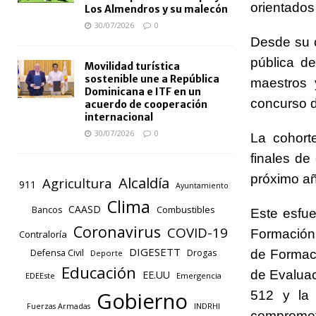
orientados 
Los Almendros y su malecón
30/07/2026
0
Desde su c
pública d
Movilidad turística
sostenible une a República
maestros 
Dominicana e ITF en un
concurso d
acuerdo de cooperación
internacional
30/07/2026
0
La cohort
finales de
próximo añ
Alcaldía
Agricultura
911
Ayuntamiento
Clima
CAASD
Combustibles
Bancos
Este esfue
Coronavirus
COVID-19
Formación 
Contraloría
DIGESETT
de Formaci
Defensa Civil
Drogas
Deporte
Educación
de Evaluaci
EE.UU
EDEEste
Emergencia
Gobierno
512 y la 
INDRHI
Fuerzas Armadas
compromet