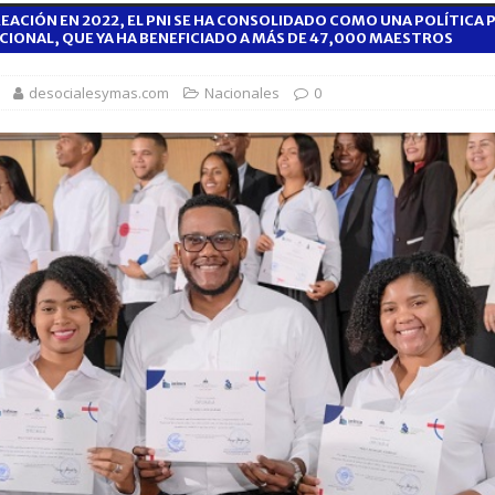
EACIÓN EN 2022, EL PNI SE HA CONSOLIDADO COMO UNA POLÍTICA 
1,500 jóvenes dominicanos para estudiar maestrías y doctorados en el
CIONAL, QUE YA HA BENEFICIADO A MÁS DE 47,000 MAESTROS
desocialesymas.com
Nacionales
0
rsidades y sector privado para definir la estrategia de desarrollo
d del bebé y la madre, destaca Hospiten Santo Domingo
SALUD
pliar el transporte escolar antes del inicio del año lectivo 2026-2027
 balance de obras urbanas y nuevos proyectos para la capital