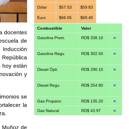
Dólar
$57.53
$59.83
Euro
$66.05
$69.40
Combustible
Valor
a docentes
Gasolina Prem.
RD$ 338.10
=
escuela de
 Inducción
Gasolina Regu.
RD$ 302.50
=
 República
e hoy están
Diesel Ópti.
RD$ 290.10
=
nnovación y
Diesel Regu.
RD$ 254.80
=
timonios se
Gas Propano
RD$ 135.20
=
rtalecer la
Gas Natural
RD$ 43.97
=
za.
n Muñoz de