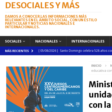
DESOCIALES Y MÁS
DAMOS A CONOCER LAS INFORMACIONES MÁS
RELEVANTES EN EL ÁMBITO SOCIAL, CON UN ESTILO
PARTICULAR Y NOTICIAS NACIONALES E
INTERNACIONALES.
SOCIALES
NACIONALES
INTERNACIONALES
[ 04/08/2026 ]
Código Penal reúne a periodistas e
MÁS RECIENTES
NACIONALES
INICIO
[ 04/08/2026 ]
Arritmia puede explicar por qué el c
educativa con
[ 04/08/2026 ]
Amistad 2026 llevará atención médica
Minis
[ 04/08/2026 ]
Migración somete a la justicia a h
unidad
NACIONALES
[ 06/08/2026 ]
Mujer reportada como desaparecida 
con l
en la avenida Las Américas
NACIONALES