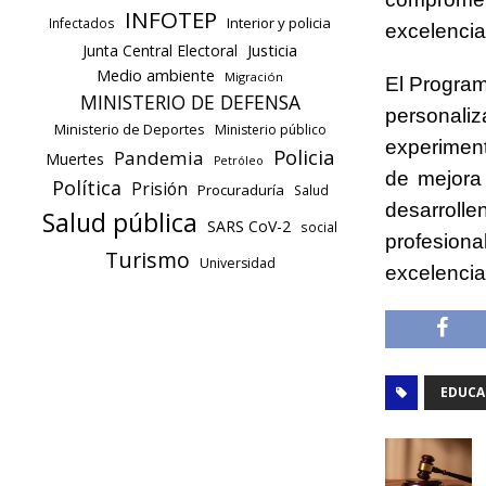
INFOTEP
Interior y policia
Infectados
excelencia
Justicia
Junta Central Electoral
Medio ambiente
Migración
El Program
MINISTERIO DE DEFENSA
personali
Ministerio de Deportes
Ministerio público
experiment
Policia
Pandemia
Muertes
Petróleo
de mejora
Política
Prisión
Procuraduría
Salud
desarroll
Salud pública
SARS CoV-2
social
profesiona
Turismo
Universidad
excelencia
EDUCA