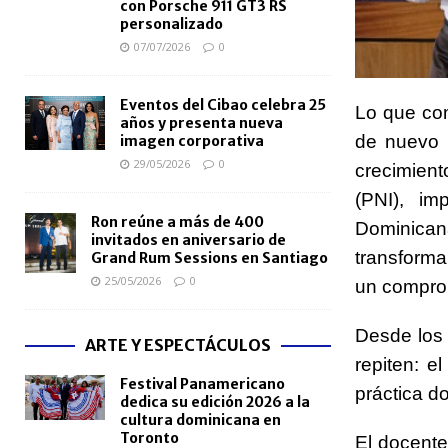
con Porsche 911 GT3 RS
personalizado
07/07/2026
0
Eventos del Cibao celebra 25
Lo que co
años y presenta nueva
de nuevo 
imagen corporativa
29/05/2026
0
crecimien
(PNI), im
Ron reúne a más de 400
Dominicana
invitados en aniversario de
transform
Grand Rum Sessions en Santiago
25/05/2026
0
un compro
Desde los 
ARTE Y ESPECTÁCULOS
repiten: e
Festival Panamericano
práctica d
dedica su edición 2026 a la
cultura dominicana en
Toronto
El docent