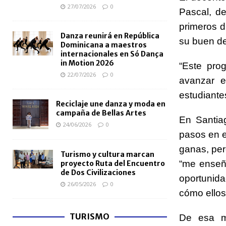
27/07/2026
0
Pascal, de
primeros d
Danza reunirá en República
su buen d
Dominicana a maestros
internacionales en Só Dança
in Motion 2026
“Este pro
22/07/2026
0
avanzar e
estudiante
Reciclaje une danza y moda en
campaña de Bellas Artes
En Santia
24/06/2026
0
pasos en e
ganas, per
Turismo y cultura marcan
“me enseñ
proyecto Ruta del Encuentro
de Dos Civilizaciones
oportunida
26/05/2026
0
cómo ellos
TURISMO
De esa mi