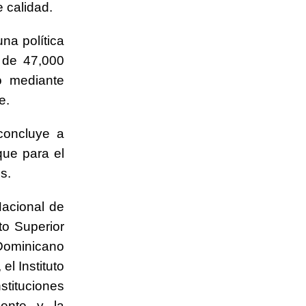
e calidad.
na política
 de 47,000
o mediante
e.
concluye a
que para el
s.
Nacional de
to Superior
 Dominicano
el Instituto
tituciones
cente y la