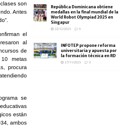
 clases son
República Dominicana obtiene
endo. Antes
medallas en la final mundial de la
World Robot Olympiad 2025 en
do”.
Singapur
22/12/2025
0
nfirman el
resaron al
INFOTEP propone reforma
oncursos de
universitaria y apuesta por
la formación técnica en RD
s 10 metas
27/11/2025
0
as, procura
 atendiendo
rograma se
 educativas
gicos están
2034, ambos