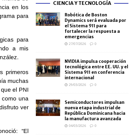
CIENCIA Y TECNOLOGÍA
ncia en los
Robótica de Boston
ograma para
Dynamics será evaluada por
el Sistema 911 para
fortalecer la respuesta a
emergencias
gicas para
27/07/2026
0
endo a mis
nzález.
NVIDIA impulsa cooperación
tecnológica entre EE. UU. y el
s primeros
Sistema 911 en conferencia
internacional
enía muchas
29/03/2026
0
 que el PNI
o como una
Semiconductores impulsan
isfruto ver
nueva etapa industrial de
República Dominicana hacia
la manufactura avanzada
04/03/2026
0
noció: “El