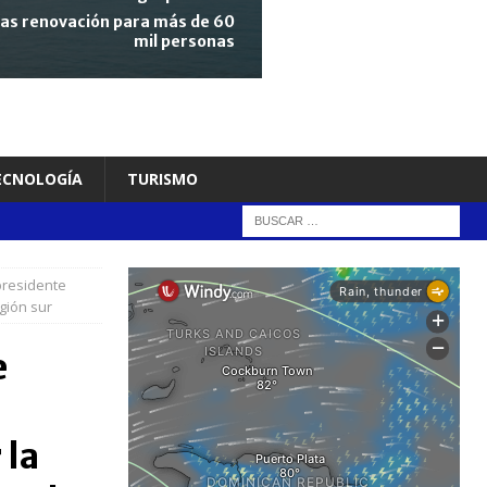
tras renovación para más de 60
mil personas
TECNOLOGÍA
TURISMO
presidente
gión sur
e
 la