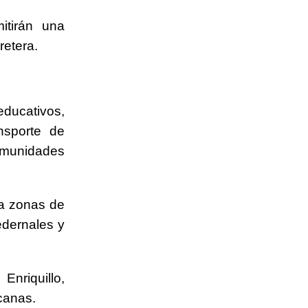
itirán una
retera.
educativos,
nsporte de
comunidades
 a zonas de
edernales y
nriquillo,
rcanas.