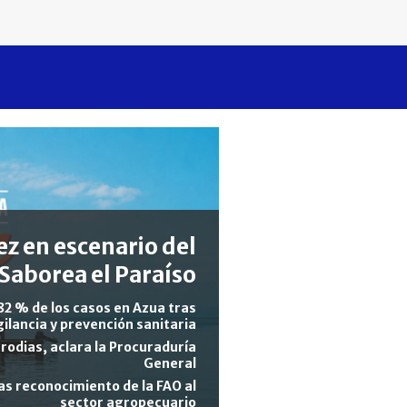
z en escenario del
Saborea el Paraíso
82 % de los casos en Azua tras
gilancia y prevención sanitaria
rodias, aclara la Procuraduría
General
s reconocimiento de la FAO al
sector agropecuario