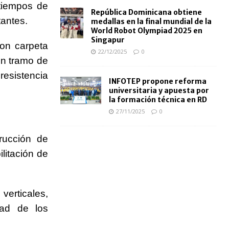
tiempos de
República Dominicana obtiene
tantes.
medallas en la final mundial de la
World Robot Olympiad 2025 en
Singapur
con carpeta
22/12/2025
0
un tramo de
resistencia
INFOTEP propone reforma
universitaria y apuesta por
la formación técnica en RD
27/11/2025
0
trucción de
litación de
verticales,
dad de los