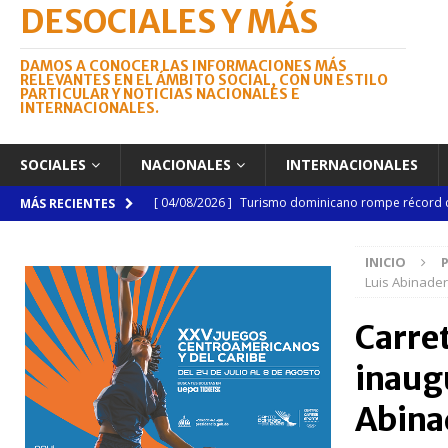
DESOCIALES Y MÁS
DAMOS A CONOCER LAS INFORMACIONES MÁS
RELEVANTES EN EL ÁMBITO SOCIAL, CON UN ESTILO
PARTICULAR Y NOTICIAS NACIONALES E
INTERNACIONALES.
SOCIALES
NACIONALES
INTERNACIONALES
[ 04/08/2026 ]
Turismo dominicano rompe récord con
MÁS RECIENTES
[ 03/08/2026 ]
Camarón convierte a Sánchez en esce
INICIO
[ 03/08/2026 ]
Lactancia materna requiere mayor a
Luis Abinader
NACIONALES
Carre
[ 03/08/2026 ]
Tribunal Superior Electoral pondrá en
inaug
Dr. Julio Brea Franco
NACIONALES
[ 03/08/2026 ]
Subasta de Bienes Nacionales super
Abina
NACIONALES