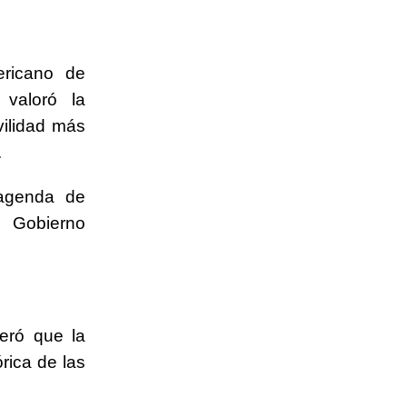
ericano de
 valoró la
vilidad más
.
 agenda de
l Gobierno
deró que la
rica de las