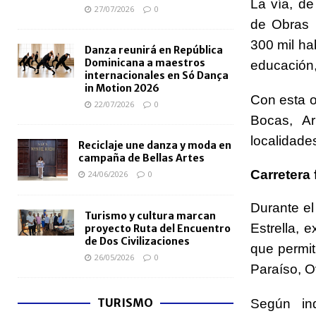
La vía, de
27/07/2026
0
de Obras 
300 mil hab
Danza reunirá en República
Dominicana a maestros
educación,
internacionales en Só Dança
in Motion 2026
Con esta o
22/07/2026
0
Bocas, Ar
localidades
Reciclaje une danza y moda en
campaña de Bellas Artes
Carretera 
24/06/2026
0
Durante el
Turismo y cultura marcan
Estrella
, e
proyecto Ruta del Encuentro
de Dos Civilizaciones
que permit
26/05/2026
0
Paraíso, O
TURISMO
Según in