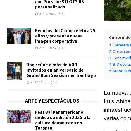
con Porsche 911 GT3 RS
personalizado
07/07/2026
0
Eventos del Cibao celebra 25
años y presenta nueva
Contenido
imagen corporativa
1
Carretera f
29/05/2026
0
2
Obras comp
3
Conectivid
4
BID destac
Ron reúne a más de 400
invitados en aniversario de
5
Autoridade
Grand Rum Sessions en Santiago
25/05/2026
0
La nueva c
ARTE Y ESPECTÁCULOS
Luis Abina
infraestr
Festival Panamericano
dedica su edición 2026 a la
varias com
cultura dominicana en
Toronto