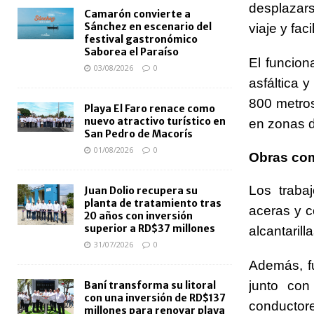
desplazar
Camarón convierte a
Sánchez en escenario del
viaje y fac
festival gastronómico
Saborea el Paraíso
El funcion
03/08/2026
0
asfáltica 
800 metros
Playa El Faro renace como
nuevo atractivo turístico en
en zonas 
San Pedro de Macorís
01/08/2026
0
Obras com
Los trabaj
Juan Dolio recupera su
planta de tratamiento tras
aceras y c
20 años con inversión
superior a RD$37 millones
alcantarill
31/07/2026
0
Además, fu
junto con
Baní transforma su litoral
con una inversión de RD$137
conductore
millones para renovar playa