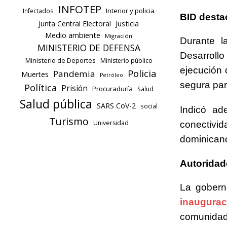
INFOTEP
Interior y policia
Infectados
BID desta
Justicia
Junta Central Electoral
Medio ambiente
Migración
Durante l
MINISTERIO DE DEFENSA
Desarrollo
Ministerio de Deportes
Ministerio público
ejecución 
Policia
Pandemia
Muertes
Petróleo
segura par
Política
Prisión
Procuraduría
Salud
Salud pública
SARS CoV-2
social
Indicó ad
Turismo
Universidad
conectivi
dominicano
Autoridad
La gober
inaugurac
comunidad