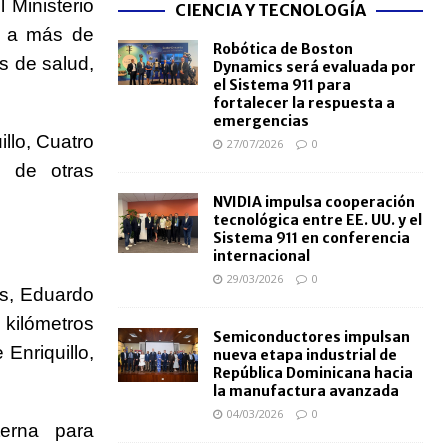
 Ministerio
CIENCIA Y TECNOLOGÍA
á a más de
Robótica de Boston
os de salud,
Dynamics será evaluada por
el Sistema 911 para
fortalecer la respuesta a
emergencias
llo, Cuatro
27/07/2026
0
s de otras
NVIDIA impulsa cooperación
tecnológica entre EE. UU. y el
Sistema 911 en conferencia
internacional
29/03/2026
0
as,
Eduardo
 kilómetros
Semiconductores impulsan
Enriquillo,
nueva etapa industrial de
República Dominicana hacia
la manufactura avanzada
04/03/2026
0
terna para