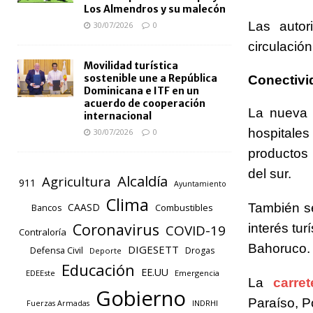
Los Almendros y su malecón
Las autor
30/07/2026
0
circulació
Movilidad turística
sostenible une a República
Conectivi
Dominicana e ITF en un
acuerdo de cooperación
La nueva i
internacional
hospitale
30/07/2026
0
productos 
del sur.
Alcaldía
Agricultura
911
Ayuntamiento
Clima
También se
CAASD
Combustibles
Bancos
Coronavirus
interés tu
COVID-19
Contraloría
Bahoruco.
DIGESETT
Defensa Civil
Drogas
Deporte
Educación
EE.UU
EDEEste
Emergencia
La
carret
Gobierno
Paraíso, P
INDRHI
Fuerzas Armadas