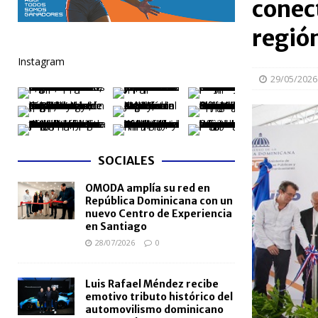
conect
[ 04/08/2026 ]
Código Penal reúne a periodistas e
regió
NACIONALES
Instagram
[ 04/08/2026 ]
Arritmia puede explicar por qué el c
29/05/2026
[ 04/08/2026 ]
Amistad 2026 llevará atención médica
[ 04/08/2026 ]
Migración somete a la justicia a h
NACIONALES
SOCIALES
[ 04/08/2026 ]
Derecho de autor alcanza cifra réco
OMODA amplía su red en
semestre de 2026
NACIONALES
República Dominicana con un
nuevo Centro de Experiencia
en Santiago
28/07/2026
0
Luis Rafael Méndez recibe
emotivo tributo histórico del
automovilismo dominicano