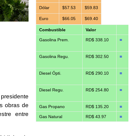
Dólar
$57.53
$59.83
Euro
$66.05
$69.40
Combustible
Valor
Gasolina Prem.
RD$ 338.10
=
Gasolina Regu.
RD$ 302.50
=
Diesel Ópti.
RD$ 290.10
=
Diesel Regu.
RD$ 254.80
=
 presidente
as obras de
Gas Propano
RD$ 135.20
=
estre entre
Gas Natural
RD$ 43.97
=