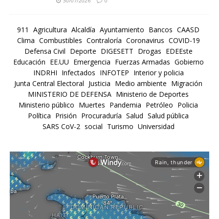
30/07/2026
0
911
Agricultura
Alcaldía
Ayuntamiento
Bancos
CAASD
Clima
Combustibles
Contraloría
Coronavirus
COVID-19
Defensa Civil
Deporte
DIGESETT
Drogas
EDEEste
Educación
EE.UU
Emergencia
Fuerzas Armadas
Gobierno
INDRHI
Infectados
INFOTEP
Interior y policia
Junta Central Electoral
Justicia
Medio ambiente
Migración
MINISTERIO DE DEFENSA
Ministerio de Deportes
Ministerio público
Muertes
Pandemia
Petróleo
Policia
Política
Prisión
Procuraduría
Salud
Salud pública
SARS CoV-2
social
Turismo
Universidad