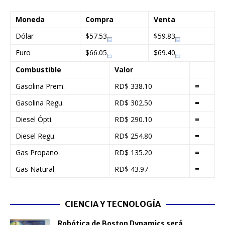
Moneda
Compra
Venta
Dólar
$57.53
$59.83
Euro
$66.05
$69.40
Combustible
Valor
Gasolina Prem.
RD$ 338.10
=
Gasolina Regu.
RD$ 302.50
=
Diesel Ópti.
RD$ 290.10
=
Diesel Regu.
RD$ 254.80
=
Gas Propano
RD$ 135.20
=
Gas Natural
RD$ 43.97
=
CIENCIA Y TECNOLOGÍA
Robótica de Boston Dynamics será