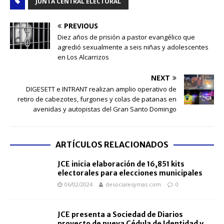
JUNTA CENTRAL ELECTORAL
PREVIOUS
Diez años de prisión a pastor evangélico que
agredió sexualmente a seis niñas y adolescentes
en Los Alcarrizos
NEXT
DIGESETT e INTRANT realizan amplio operativo de
retiro de cabezotes, furgones y colas de patanas en
avenidas y autopistas del Gran Santo Domingo
ARTÍCULOS RELACIONADOS
JCE inicia elaboración de 16,851 kits
electorales para elecciones municipales
06/02/2024
desocialesymas.com
0
JCE presenta a Sociedad de Diarios
proyecto de nueva Cédula de Identidad y