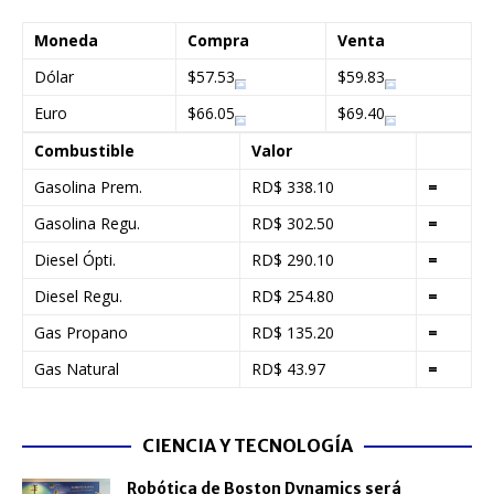
Moneda
Compra
Venta
Dólar
$57.53
$59.83
Euro
$66.05
$69.40
Combustible
Valor
Gasolina Prem.
RD$ 338.10
=
Gasolina Regu.
RD$ 302.50
=
Diesel Ópti.
RD$ 290.10
=
Diesel Regu.
RD$ 254.80
=
Gas Propano
RD$ 135.20
=
Gas Natural
RD$ 43.97
=
CIENCIA Y TECNOLOGÍA
Robótica de Boston Dynamics será