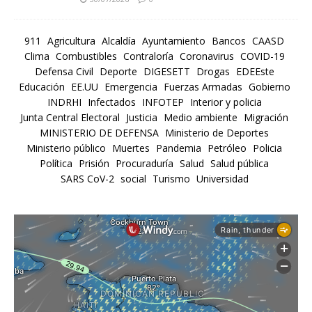
911
Agricultura
Alcaldía
Ayuntamiento
Bancos
CAASD
Clima
Combustibles
Contraloría
Coronavirus
COVID-19
Defensa Civil
Deporte
DIGESETT
Drogas
EDEEste
Educación
EE.UU
Emergencia
Fuerzas Armadas
Gobierno
INDRHI
Infectados
INFOTEP
Interior y policia
Junta Central Electoral
Justicia
Medio ambiente
Migración
MINISTERIO DE DEFENSA
Ministerio de Deportes
Ministerio público
Muertes
Pandemia
Petróleo
Policia
Política
Prisión
Procuraduría
Salud
Salud pública
SARS CoV-2
social
Turismo
Universidad