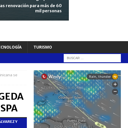
tras renovación para más de 60
mil personas
TECNOLOGÍA
TURISMO
inicana se
 EGEDA
ESPA
LVAREZ Y