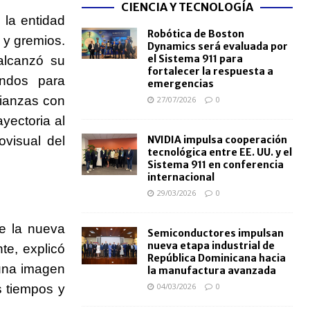
CIENCIA Y TECNOLOGÍA
 la entidad
Robótica de Boston
 y gremios.
Dynamics será evaluada por
el Sistema 911 para
alcanzó su
fortalecer la respuesta a
ondos para
emergencias
lianzas con
27/07/2026
0
yectoria al
ovisual del
NVIDIA impulsa cooperación
tecnológica entre EE. UU. y el
Sistema 911 en conferencia
internacional
29/03/2026
0
e la nueva
Semiconductores impulsan
nueva etapa industrial de
te, explicó
República Dominicana hacia
 una imagen
la manufactura avanzada
04/03/2026
0
s tiempos y