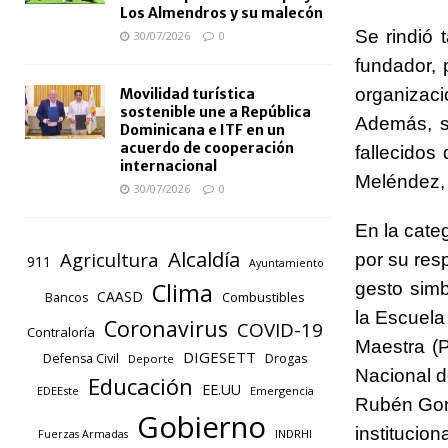
Los Almendros y su malecón
Se rindió
30/07/2026
0
fundador, 
organizaci
Movilidad turística
sostenible une a República
Además, s
Dominicana e ITF en un
acuerdo de cooperación
fallecidos
internacional
Meléndez, 
30/07/2026
0
En la cate
Alcaldía
Agricultura
por su res
911
Ayuntamiento
Clima
gesto simb
CAASD
Combustibles
Bancos
la Escuela
Coronavirus
COVID-19
Contraloría
Maestra (P
DIGESETT
Defensa Civil
Drogas
Deporte
Nacional d
Educación
EE.UU
EDEEste
Emergencia
Rubén Gone
Gobierno
instituciona
INDRHI
Fuerzas Armadas