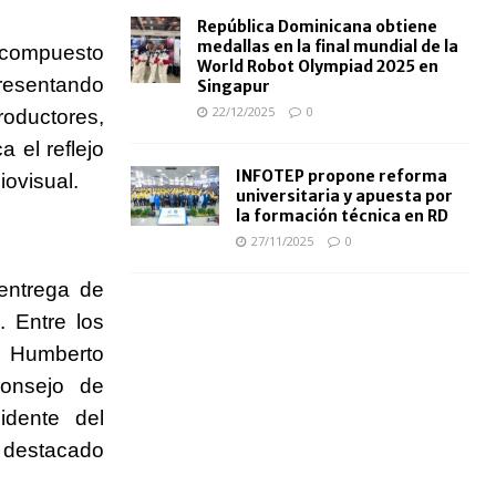
República Dominicana obtiene
medallas en la final mundial de la
 compuesto
World Robot Olympiad 2025 en
presentando
Singapur
22/12/2025
0
roductores,
a el reflejo
INFOTEP propone reforma
iovisual.
universitaria y apuesta por
la formación técnica en RD
27/11/2025
0
entrega de
. Entre los
o Humberto
Consejo de
idente del
, destacado