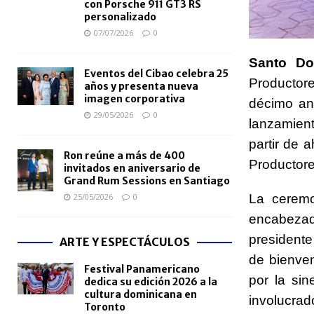
con Porsche 911 GT3 RS
personalizado
07/07/2026
0
Santo Do
Eventos del Cibao celebra 25
Productor
años y presenta nueva
imagen corporativa
décimo ani
29/05/2026
0
lanzamient
partir de 
Ron reúne a más de 400
Productor
invitados en aniversario de
Grand Rum Sessions en Santiago
25/05/2026
0
La ceremo
encabezad
presidente
ARTE Y ESPECTÁCULOS
de bienve
Festival Panamericano
por la sin
dedica su edición 2026 a la
cultura dominicana en
involucrad
Toronto