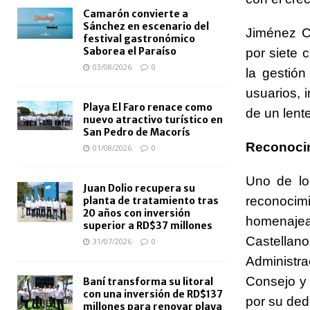
Camarón convierte a
Sánchez en escenario del
Jiménez C
festival gastronómico
Saborea el Paraíso
por siete 
03/08/2026
0
la gestió
usuarios, i
Playa El Faro renace como
de un lent
nuevo atractivo turístico en
San Pedro de Macorís
Reconoci
01/08/2026
0
Uno de lo
Juan Dolio recupera su
reconocimi
planta de tratamiento tras
20 años con inversión
homenajea
superior a RD$37 millones
Castellan
31/07/2026
0
Administr
Consejo y 
Baní transforma su litoral
con una inversión de RD$137
por su ded
millones para renovar playa