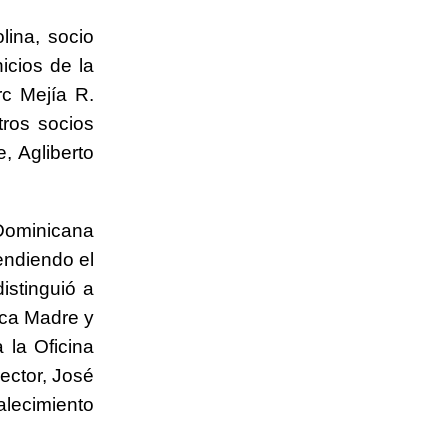
lina, socio
icios de la
rc Mejía R.
ros socios
, Agliberto
 Dominicana
endiendo el
istinguió a
ica Madre y
 la Oficina
ector, José
alecimiento