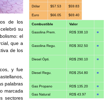
Dólar
$57.53
$59.83
Euro
$66.05
$69.40
os de los
Combustible
Valor
celebró su
Gasolina Prem.
RD$ 338.10
=
bolismo: el
cial, que a
Gasolina Regu.
RD$ 302.50
=
tiva de los
Diesel Ópti.
RD$ 290.10
=
icos, y fue
Diesel Regu.
RD$ 254.80
=
stellanos,
as palabras
Gas Propano
RD$ 135.20
=
do marcada
Gas Natural
RD$ 43.97
=
os sectores