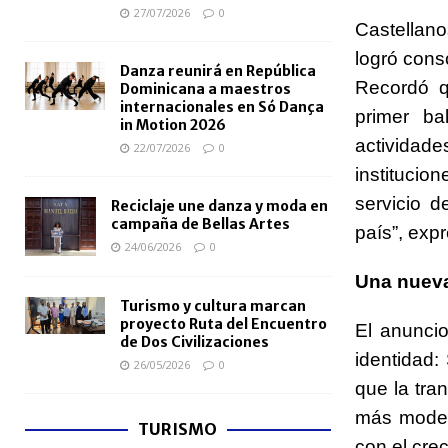
27/07/2026
0
Castellano
logró cons
Danza reunirá en República
Recordó q
Dominicana a maestros
internacionales en Só Dança
primer ba
in Motion 2026
actividade
22/07/2026
0
institucio
servicio d
Reciclaje une danza y moda en
campaña de Bellas Artes
país”, exp
24/06/2026
0
Una nuev
Turismo y cultura marcan
proyecto Ruta del Encuentro
El anunci
de Dos Civilizaciones
identidad:
26/05/2026
0
que la tra
más modern
TURISMO
con el crec