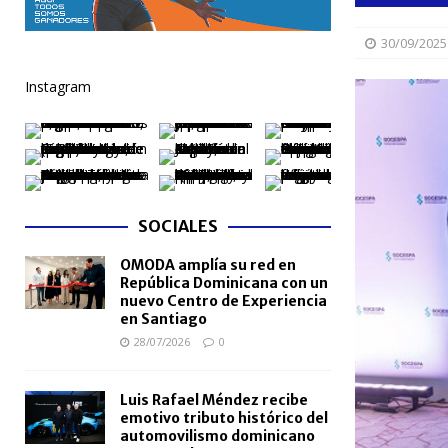
NACIONALES
30/09/2025
[ 04/08/2026 ]
Arritmia puede explicar por qué el c
Instagram
[ 04/08/2026 ]
Amistad 2026 llevará atención médica
[ 04/08/2026 ]
Migración somete a la justicia a h
NACIONALES
[ 04/08/2026 ]
Derecho de autor alcanza cifra réco
SOCIALES
semestre de 2026
NACIONALES
OMODA amplía su red en
[ 04/08/2026 ]
Turismo dominicano rompe récord con
República Dominicana con un
nuevo Centro de Experiencia
en Santiago
28/07/2026
0
Luis Rafael Méndez recibe
emotivo tributo histórico del
automovilismo dominicano