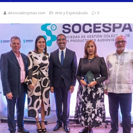
desocialesymas.com
Arte y Espectáculo
0
orazón se acelera o parece saltarse latidos
SALUD
 gratuita y capacitación sanitaria a La Vega
SALUD
ombre acusado de agredir agentes durante operativo en Hato Mayor
rd con más de 34 mil obras registradas por la ONDA en el primer
 7,7 millones de visitantes hasta julio de 2026
NACIONALES