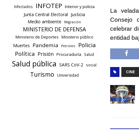
INFOTEP
Interior y policia
Infectados
La velada
Justicia
Junta Central Electoral
Consejo d
Medio ambiente
Migración
celebrar d
MINISTERIO DE DEFENSA
Ministerio de Deportes
entidad ba
Ministerio público
Policia
Pandemia
Muertes
Petróleo
Política
Prisión
Procuraduría
Salud
Salud pública
SARS CoV-2
social
CINE
Turismo
Universidad