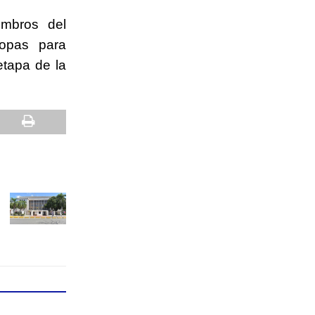
embros del
copas para
etapa de la