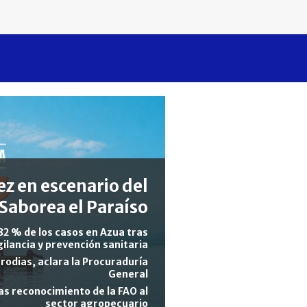
z en escenario del
Saborea el Paraíso
82 % de los casos en Azua tras
gilancia y prevención sanitaria
rodias, aclara la Procuraduría
General
s reconocimiento de la FAO al
sector agropecuario