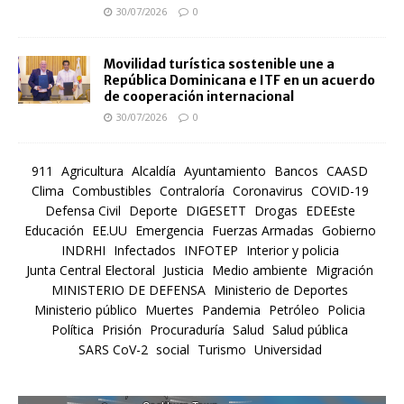
30/07/2026
0
Movilidad turística sostenible une a
República Dominicana e ITF en un acuerdo
de cooperación internacional
30/07/2026
0
911
Agricultura
Alcaldía
Ayuntamiento
Bancos
CAASD
Clima
Combustibles
Contraloría
Coronavirus
COVID-19
Defensa Civil
Deporte
DIGESETT
Drogas
EDEEste
Educación
EE.UU
Emergencia
Fuerzas Armadas
Gobierno
INDRHI
Infectados
INFOTEP
Interior y policia
Junta Central Electoral
Justicia
Medio ambiente
Migración
MINISTERIO DE DEFENSA
Ministerio de Deportes
Ministerio público
Muertes
Pandemia
Petróleo
Policia
Política
Prisión
Procuraduría
Salud
Salud pública
SARS CoV-2
social
Turismo
Universidad