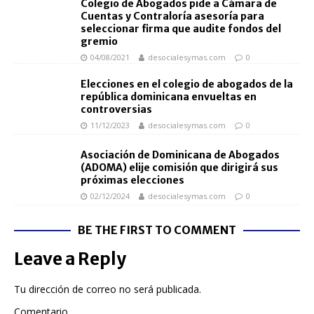
Colegio de Abogados pide a Cámara de
Cuentas y Contraloría asesoría para
seleccionar firma que audite fondos del
gremio
04/08/2021
desocialesymas.com
0
Elecciones en el colegio de abogados de la
república dominicana envueltas en
controversias
11/12/2023
desocialesymas.com
0
Asociación de Dominicana de Abogados
(ADOMA) elije comisión que dirigirá sus
próximas elecciones
02/12/2024
desocialesymas.com
0
BE THE FIRST TO COMMENT
Leave a Reply
Tu dirección de correo no será publicada.
Comentario