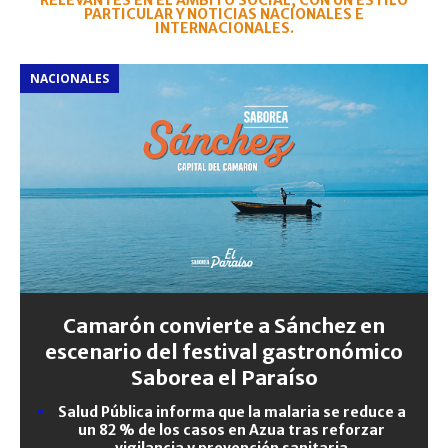
RELEVANTES EN EL ÁMBITO SOCIAL, CON UN ESTILO
PARTICULAR Y NOTICIAS NACIONALES E
INTERNACIONALES.
NACIONALES
Camarón convierte a Sánchez en
escenario del festival gastronómico
Saborea el Paraíso
Salud Pública informa que la malaria se reduce a
un 82 % de los casos en Azua tras reforzar
vigilancia y prevención sanitaria