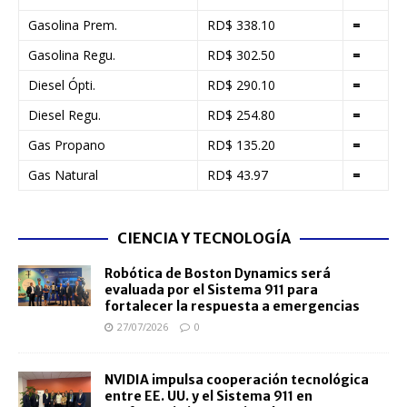
Gasolina Prem.
RD$ 338.10
=
Gasolina Regu.
RD$ 302.50
=
Diesel Ópti.
RD$ 290.10
=
Diesel Regu.
RD$ 254.80
=
Gas Propano
RD$ 135.20
=
Gas Natural
RD$ 43.97
=
CIENCIA Y TECNOLOGÍA
Robótica de Boston Dynamics será
evaluada por el Sistema 911 para
fortalecer la respuesta a emergencias
27/07/2026
0
NVIDIA impulsa cooperación tecnológica
entre EE. UU. y el Sistema 911 en