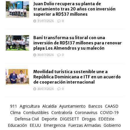
Juan Dolio recupera su planta de
tratamiento tras 20 años con inversión
superior a RD$37 millones
31/07/2026
0
Baní transforma su litoral con una
inversión de RD$137 millones para renovar
playa Los Almendros y su malecón
30/07/2026
0
Movilidad turística sostenible une a
República Dominicana e ITF en un acuerdo
de cooperación internacional
30/07/2026
0
911
Agricultura
Alcaldía
Ayuntamiento
Bancos
CAASD
Clima
Combustibles
Contraloría
Coronavirus
COVID-19
Defensa Civil
Deporte
DIGESETT
Drogas
EDEEste
Educación
EE.UU
Emergencia
Fuerzas Armadas
Gobierno