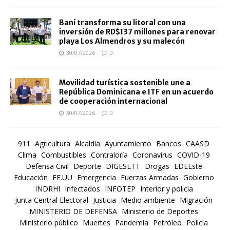
Baní transforma su litoral con una
inversión de RD$137 millones para renovar
playa Los Almendros y su malecón
30/07/2026
0
Movilidad turística sostenible une a
República Dominicana e ITF en un acuerdo
de cooperación internacional
30/07/2026
0
911
Agricultura
Alcaldía
Ayuntamiento
Bancos
CAASD
Clima
Combustibles
Contraloría
Coronavirus
COVID-19
Defensa Civil
Deporte
DIGESETT
Drogas
EDEEste
Educación
EE.UU
Emergencia
Fuerzas Armadas
Gobierno
INDRHI
Infectados
INFOTEP
Interior y policia
Junta Central Electoral
Justicia
Medio ambiente
Migración
MINISTERIO DE DEFENSA
Ministerio de Deportes
Ministerio público
Muertes
Pandemia
Petróleo
Policia