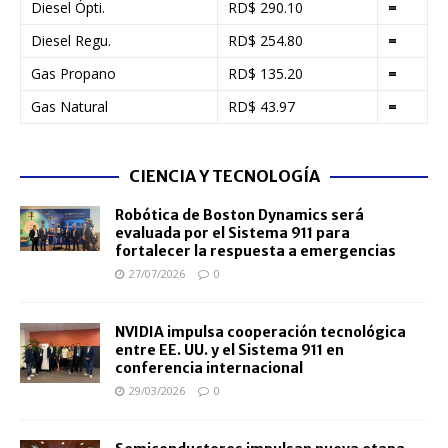
Diesel Ópti.
RD$ 290.10
=
Diesel Regu.
RD$ 254.80
=
Gas Propano
RD$ 135.20
=
Gas Natural
RD$ 43.97
=
CIENCIA Y TECNOLOGÍA
Robótica de Boston Dynamics será
evaluada por el Sistema 911 para
fortalecer la respuesta a emergencias
27/07/2026
0
NVIDIA impulsa cooperación tecnológica
entre EE. UU. y el Sistema 911 en
conferencia internacional
29/03/2026
0