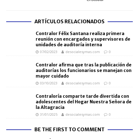
ARTÍCULOS RELACIONADOS
Contralor Félix Santana realiza primera
reunión con encargados y supervisores de
unidades de auditoría interna
07/02/2023
desocialesymas.com
0
Contralor afirma que tras la publicación de
auditorías los funcionarios se manejan con
mayor cuidado
03/10/2023
desocialesymas.com
0
Contraloría comparte tarde divertida con
adolescentes del Hogar Nuestra Señora de
la Altagracia
31/01/2025
desocialesymas.com
0
BE THE FIRST TO COMMENT