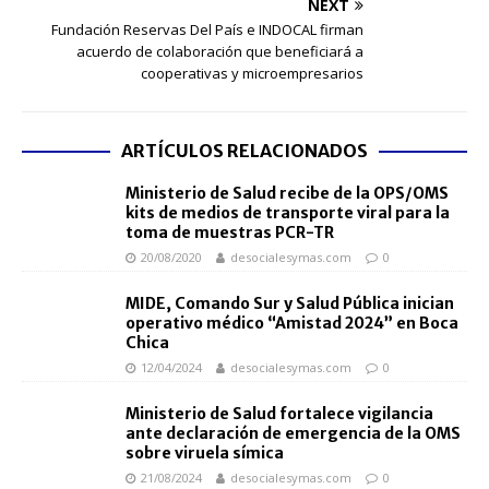
NEXT
Fundación Reservas Del País e INDOCAL firman
acuerdo de colaboración que beneficiará a
cooperativas y microempresarios
ARTÍCULOS RELACIONADOS
Ministerio de Salud recibe de la OPS/OMS
kits de medios de transporte viral para la
toma de muestras PCR-TR
20/08/2020
desocialesymas.com
0
MIDE, Comando Sur y Salud Pública inician
operativo médico “Amistad 2024” en Boca
Chica
12/04/2024
desocialesymas.com
0
Ministerio de Salud fortalece vigilancia
ante declaración de emergencia de la OMS
sobre viruela símica
21/08/2024
desocialesymas.com
0