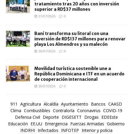
tratamiento tras 20 años con inversión
superior a RD$37 millones
31/07/2026
0
Baní transforma su litoral con una
inversión de RD$137 millones para renovar
playa Los Almendros y su malecón
30/07/2026
0
Movilidad turística sostenible une a
República Dominicana e ITF en un acuerdo
de cooperación internacional
30/07/2026
0
911
Agricultura
Alcaldía
Ayuntamiento
Bancos
CAASD
Clima
Combustibles
Contraloría
Coronavirus
COVID-19
Defensa Civil
Deporte
DIGESETT
Drogas
EDEEste
Educación
EE.UU
Emergencia
Fuerzas Armadas
Gobierno
INDRHI
Infectados
INFOTEP
Interior y policia