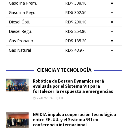
Gasolina Prem.
RD$ 338.10
=
Gasolina Regu.
RD$ 302.50
=
Diesel Ópti.
RD$ 290.10
=
Diesel Regu.
RD$ 254.80
=
Gas Propano
RD$ 135.20
=
Gas Natural
RD$ 43.97
=
CIENCIA Y TECNOLOGÍA
Robótica de Boston Dynamics será
evaluada por el Sistema 911 para
fortalecer la respuesta a emergencias
27/07/2026
0
NVIDIA impulsa cooperación tecnológica
entre EE. UU. y el Sistema 911 en
conferencia internacional