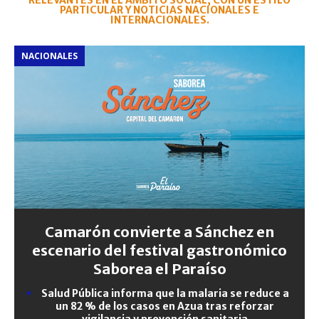
RELEVANTES EN EL ÁMBITO SOCIAL, CON UN ESTILO
PARTICULAR Y NOTICIAS NACIONALES E
INTERNACIONALES.
NACIONALES
Camarón convierte a Sánchez en
escenario del festival gastronómico
Saborea el Paraíso
Salud Pública informa que la malaria se reduce a
un 82 % de los casos en Azua tras reforzar
vigilancia y prevención sanitaria