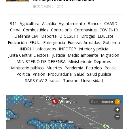
30/07/2026
0
911
Agricultura
Alcaldía
Ayuntamiento
Bancos
CAASD
Clima
Combustibles
Contraloría
Coronavirus
COVID-19
Defensa Civil
Deporte
DIGESETT
Drogas
EDEEste
Educación
EE.UU
Emergencia
Fuerzas Armadas
Gobierno
INDRHI
Infectados
INFOTEP
Interior y policia
Junta Central Electoral
Justicia
Medio ambiente
Migración
MINISTERIO DE DEFENSA
Ministerio de Deportes
Ministerio público
Muertes
Pandemia
Petróleo
Policia
Política
Prisión
Procuraduría
Salud
Salud pública
SARS CoV-2
social
Turismo
Universidad