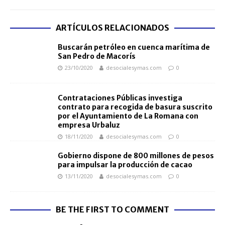
ARTÍCULOS RELACIONADOS
Buscarán petróleo en cuenca marítima de
San Pedro de Macorís
23/10/2020
desocialesymas.com
0
Contrataciones Públicas investiga
contrato para recogida de basura suscrito
por el Ayuntamiento de La Romana con
empresa Urbaluz
18/11/2020
desocialesymas.com
0
Gobierno dispone de 800 millones de pesos
para impulsar la producción de cacao
13/11/2020
desocialesymas.com
0
BE THE FIRST TO COMMENT