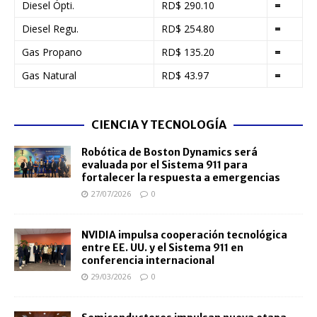
Diesel Ópti.
RD$ 290.10
=
Diesel Regu.
RD$ 254.80
=
Gas Propano
RD$ 135.20
=
Gas Natural
RD$ 43.97
=
CIENCIA Y TECNOLOGÍA
Robótica de Boston Dynamics será
evaluada por el Sistema 911 para
fortalecer la respuesta a emergencias
27/07/2026
0
NVIDIA impulsa cooperación tecnológica
entre EE. UU. y el Sistema 911 en
conferencia internacional
29/03/2026
0