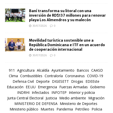
Baní transforma su litoral con una
inversión de RD$137 millones para renovar
playa Los Almendros y su malecón
30/07/2026
0
Movilidad turística sostenible une a
República Dominicana e ITF en un acuerdo
de cooperación internacional
30/07/2026
0
911
Agricultura
Alcaldía
Ayuntamiento
Bancos
CAASD
Clima
Combustibles
Contraloría
Coronavirus
COVID-19
Defensa Civil
Deporte
DIGESETT
Drogas
EDEEste
Educación
EE.UU
Emergencia
Fuerzas Armadas
Gobierno
INDRHI
Infectados
INFOTEP
Interior y policia
Junta Central Electoral
Justicia
Medio ambiente
Migración
MINISTERIO DE DEFENSA
Ministerio de Deportes
Ministerio público
Muertes
Pandemia
Petróleo
Policia