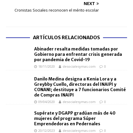
NEXT
Cronistas Sociales reconocen el mérito escolar
ARTÍCULOS RELACIONADOS
Abinader resalta medidas tomadas por
Gobierno para enfrentar crisis generada
por pandemia de Covid-19
18/11/2020
desocialesymas.com
0
Danilo Medina designa a Kenia Lora y a
Greybby Cuello, directoras del INAIPI y
CONANI; destituye a 7 funcionarios Comité
de Compras INAIPI
09/04/2020
desocialesymas.com
0
Supérate y DGAPP gradúan más de 40
mujeres del programa Súper
Emprendedoras en Pedernales
20/12/2023
desocialesymas.com
0