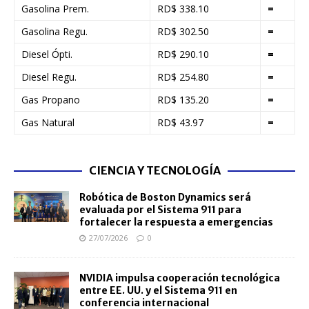
Gasolina Prem.
RD$ 338.10
=
Gasolina Regu.
RD$ 302.50
=
Diesel Ópti.
RD$ 290.10
=
Diesel Regu.
RD$ 254.80
=
Gas Propano
RD$ 135.20
=
Gas Natural
RD$ 43.97
=
CIENCIA Y TECNOLOGÍA
Robótica de Boston Dynamics será
evaluada por el Sistema 911 para
fortalecer la respuesta a emergencias
27/07/2026
0
NVIDIA impulsa cooperación tecnológica
entre EE. UU. y el Sistema 911 en
conferencia internacional