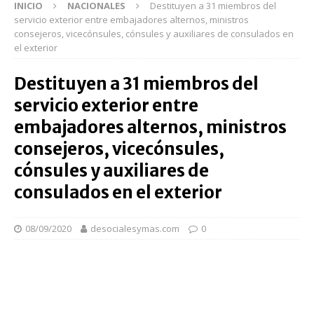
INICIO
NACIONALES
Destituyen a 31 miembros del
servicio exterior entre embajadores alternos, ministros
consejeros, vicecónsules, cónsules y auxiliares de consulados en
el exterior
Destituyen a 31 miembros del
servicio exterior entre
embajadores alternos, ministros
consejeros, vicecónsules,
cónsules y auxiliares de
consulados en el exterior
08/09/2020
desocialesymas.com
0