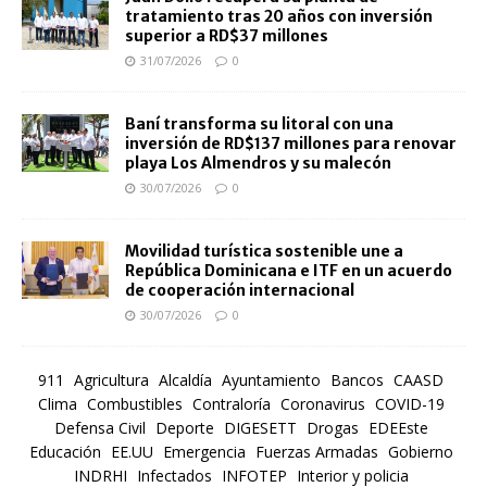
tratamiento tras 20 años con inversión
superior a RD$37 millones
31/07/2026
0
Baní transforma su litoral con una
inversión de RD$137 millones para renovar
playa Los Almendros y su malecón
30/07/2026
0
Movilidad turística sostenible une a
República Dominicana e ITF en un acuerdo
de cooperación internacional
30/07/2026
0
911
Agricultura
Alcaldía
Ayuntamiento
Bancos
CAASD
Clima
Combustibles
Contraloría
Coronavirus
COVID-19
Defensa Civil
Deporte
DIGESETT
Drogas
EDEEste
Educación
EE.UU
Emergencia
Fuerzas Armadas
Gobierno
INDRHI
Infectados
INFOTEP
Interior y policia