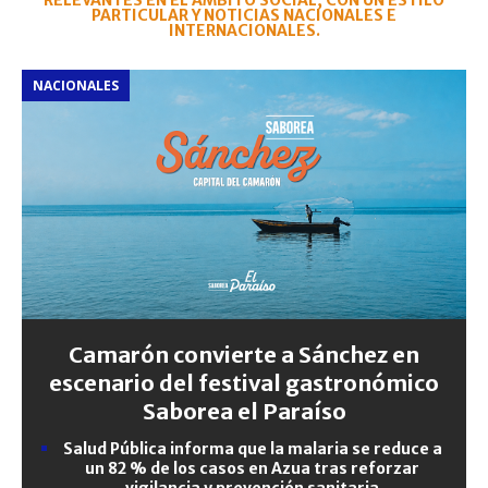
RELEVANTES EN EL ÁMBITO SOCIAL, CON UN ESTILO
PARTICULAR Y NOTICIAS NACIONALES E
INTERNACIONALES.
NACIONALES
Camarón convierte a Sánchez en
escenario del festival gastronómico
Saborea el Paraíso
Salud Pública informa que la malaria se reduce a
un 82 % de los casos en Azua tras reforzar
vigilancia y prevención sanitaria