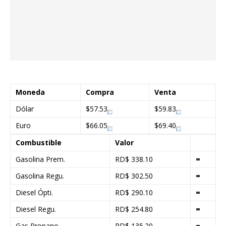
Moneda
Compra
Venta
Dólar
$57.53
$59.83
Euro
$66.05
$69.40
Combustible
Valor
Gasolina Prem.
RD$ 338.10
=
Gasolina Regu.
RD$ 302.50
=
Diesel Ópti.
RD$ 290.10
=
Diesel Regu.
RD$ 254.80
=
Gas Propano
RD$ 135.20
=