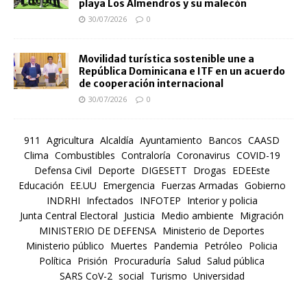
playa Los Almendros y su malecón
30/07/2026
0
Movilidad turística sostenible une a
República Dominicana e ITF en un acuerdo
de cooperación internacional
30/07/2026
0
911
Agricultura
Alcaldía
Ayuntamiento
Bancos
CAASD
Clima
Combustibles
Contraloría
Coronavirus
COVID-19
Defensa Civil
Deporte
DIGESETT
Drogas
EDEEste
Educación
EE.UU
Emergencia
Fuerzas Armadas
Gobierno
INDRHI
Infectados
INFOTEP
Interior y policia
Junta Central Electoral
Justicia
Medio ambiente
Migración
MINISTERIO DE DEFENSA
Ministerio de Deportes
Ministerio público
Muertes
Pandemia
Petróleo
Policia
Política
Prisión
Procuraduría
Salud
Salud pública
SARS CoV-2
social
Turismo
Universidad