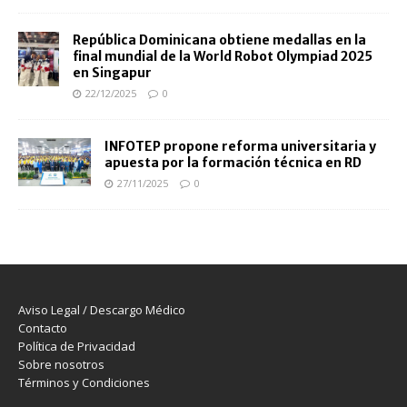
República Dominicana obtiene medallas en la
final mundial de la World Robot Olympiad 2025
en Singapur
22/12/2025
0
INFOTEP propone reforma universitaria y
apuesta por la formación técnica en RD
27/11/2025
0
Aviso Legal / Descargo Médico
Contacto
Política de Privacidad
Sobre nosotros
Términos y Condiciones