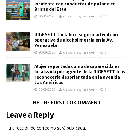
incidente con conductor de patana en
Brisas del Este
20/11/2025
desocialesymas.com
0
DIGESETT fortalece seguridad vial con
operativo de alcoholimetría en la Av.
Venezuela
20/09/2025
desocialesymas.com
0
Mujer reportada como desaparecida es
localizada por agente de la DIGESETT tras
reconocerla desorientada en la avenida
Las Américas
06/08/2026
desocialesymas.com
0
BE THE FIRST TO COMMENT
Leave a Reply
Tu dirección de correo no será publicada.