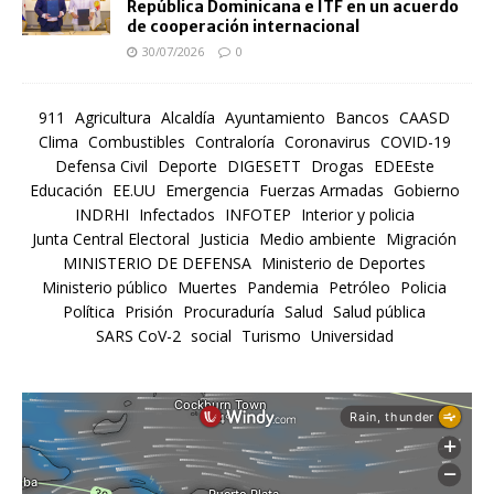
República Dominicana e ITF en un acuerdo
de cooperación internacional
30/07/2026
0
911
Agricultura
Alcaldía
Ayuntamiento
Bancos
CAASD
Clima
Combustibles
Contraloría
Coronavirus
COVID-19
Defensa Civil
Deporte
DIGESETT
Drogas
EDEEste
Educación
EE.UU
Emergencia
Fuerzas Armadas
Gobierno
INDRHI
Infectados
INFOTEP
Interior y policia
Junta Central Electoral
Justicia
Medio ambiente
Migración
MINISTERIO DE DEFENSA
Ministerio de Deportes
Ministerio público
Muertes
Pandemia
Petróleo
Policia
Política
Prisión
Procuraduría
Salud
Salud pública
SARS CoV-2
social
Turismo
Universidad