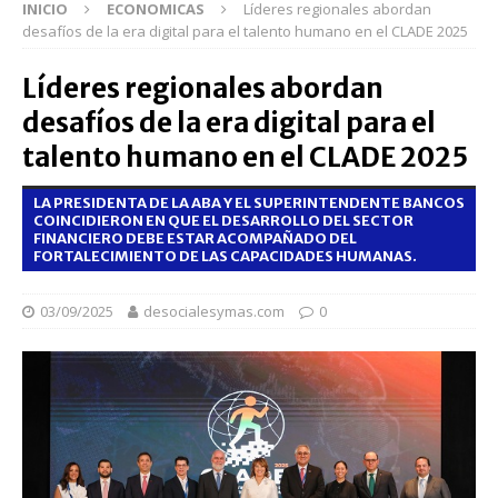
INICIO
ECONOMICAS
Líderes regionales abordan
desafíos de la era digital para el talento humano en el CLADE 2025
Líderes regionales abordan
desafíos de la era digital para el
talento humano en el CLADE 2025
LA PRESIDENTA DE LA ABA Y EL SUPERINTENDENTE BANCOS
COINCIDIERON EN QUE EL DESARROLLO DEL SECTOR
FINANCIERO DEBE ESTAR ACOMPAÑADO DEL
FORTALECIMIENTO DE LAS CAPACIDADES HUMANAS.
03/09/2025
desocialesymas.com
0