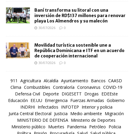
Baní transforma su litoral con una
inversión de RD$137 millones para renovar
playa Los Almendros y su malecón
30/07/2026
0
Movilidad turística sostenible une a
República Dominicana e ITF en un acuerdo
de cooperación internacional
30/07/2026
0
911
Agricultura
Alcaldía
Ayuntamiento
Bancos
CAASD
Clima
Combustibles
Contraloría
Coronavirus
COVID-19
Defensa Civil
Deporte
DIGESETT
Drogas
EDEEste
Educación
EE.UU
Emergencia
Fuerzas Armadas
Gobierno
INDRHI
Infectados
INFOTEP
Interior y policia
Junta Central Electoral
Justicia
Medio ambiente
Migración
MINISTERIO DE DEFENSA
Ministerio de Deportes
Ministerio público
Muertes
Pandemia
Petróleo
Policia
Política
Prisión
Procuraduría
Salud
Salud pública