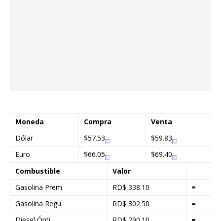
Moneda
Compra
Venta
Dólar
$57.53
$59.83
Euro
$66.05
$69.40
Combustible
Valor
Gasolina Prem.
RD$ 338.10
=
Gasolina Regu.
RD$ 302.50
=
Diesel Ópti.
RD$ 290.10
=