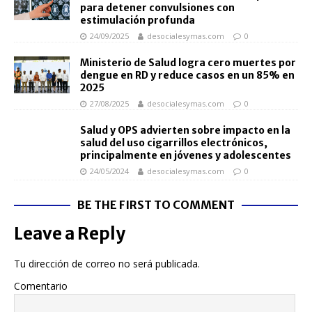
para detener convulsiones con
estimulación profunda
24/09/2025
desocialesymas.com
0
Ministerio de Salud logra cero muertes por
dengue en RD y reduce casos en un 85% en
2025
27/08/2025
desocialesymas.com
0
Salud y OPS advierten sobre impacto en la
salud del uso cigarrillos electrónicos,
principalmente en jóvenes y adolescentes
24/05/2024
desocialesymas.com
0
BE THE FIRST TO COMMENT
Leave a Reply
Tu dirección de correo no será publicada.
Comentario