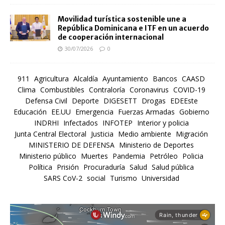
Movilidad turística sostenible une a
República Dominicana e ITF en un acuerdo
de cooperación internacional
30/07/2026
0
911
Agricultura
Alcaldía
Ayuntamiento
Bancos
CAASD
Clima
Combustibles
Contraloría
Coronavirus
COVID-19
Defensa Civil
Deporte
DIGESETT
Drogas
EDEEste
Educación
EE.UU
Emergencia
Fuerzas Armadas
Gobierno
INDRHI
Infectados
INFOTEP
Interior y policia
Junta Central Electoral
Justicia
Medio ambiente
Migración
MINISTERIO DE DEFENSA
Ministerio de Deportes
Ministerio público
Muertes
Pandemia
Petróleo
Policia
Política
Prisión
Procuraduría
Salud
Salud pública
SARS CoV-2
social
Turismo
Universidad