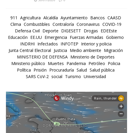
911
Agricultura
Alcaldía
Ayuntamiento
Bancos
CAASD
Clima
Combustibles
Contraloría
Coronavirus
COVID-19
Defensa Civil
Deporte
DIGESETT
Drogas
EDEEste
Educación
EE.UU
Emergencia
Fuerzas Armadas
Gobierno
INDRHI
Infectados
INFOTEP
Interior y policia
Junta Central Electoral
Justicia
Medio ambiente
Migración
MINISTERIO DE DEFENSA
Ministerio de Deportes
Ministerio público
Muertes
Pandemia
Petróleo
Policia
Política
Prisión
Procuraduría
Salud
Salud pública
SARS CoV-2
social
Turismo
Universidad