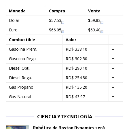
Moneda
Compra
Venta
Dólar
$57.53
$59.83
Euro
$66.05
$69.40
Combustible
Valor
Gasolina Prem.
RD$ 338.10
=
Gasolina Regu.
RD$ 302.50
=
Diesel Ópti.
RD$ 290.10
=
Diesel Regu.
RD$ 254.80
=
Gas Propano
RD$ 135.20
=
Gas Natural
RD$ 43.97
=
CIENCIA Y TECNOLOGÍA
Robótica de Boston Dynamics será