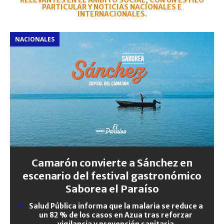
RELEVANTES EN EL ÁMBITO SOCIAL, CON UN ESTILO
PARTICULAR Y NOTICIAS NACIONALES E
INTERNACIONALES.
NACIONALES
Camarón convierte a Sánchez en
escenario del festival gastronómico
Saborea el Paraíso
Salud Pública informa que la malaria se reduce a
un 82 % de los casos en Azua tras reforzar
vigilancia y prevención sanitaria