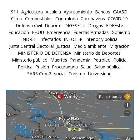
911
Agricultura
Alcaldía
Ayuntamiento
Bancos
CAASD
Clima
Combustibles
Contraloría
Coronavirus
COVID-19
Defensa Civil
Deporte
DIGESETT
Drogas
EDEEste
Educación
EE.UU
Emergencia
Fuerzas Armadas
Gobierno
INDRHI
Infectados
INFOTEP
Interior y policia
Junta Central Electoral
Justicia
Medio ambiente
Migración
MINISTERIO DE DEFENSA
Ministerio de Deportes
Ministerio público
Muertes
Pandemia
Petróleo
Policia
Política
Prisión
Procuraduría
Salud
Salud pública
SARS CoV-2
social
Turismo
Universidad