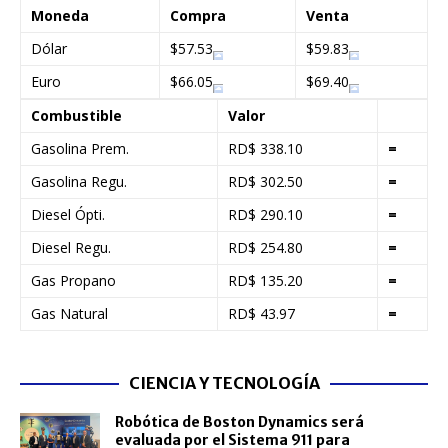
Moneda
Compra
Venta
Dólar
$57.53
$59.83
Euro
$66.05
$69.40
Combustible
Valor
Gasolina Prem.
RD$ 338.10
=
Gasolina Regu.
RD$ 302.50
=
Diesel Ópti.
RD$ 290.10
=
Diesel Regu.
RD$ 254.80
=
Gas Propano
RD$ 135.20
=
Gas Natural
RD$ 43.97
=
CIENCIA Y TECNOLOGÍA
Robótica de Boston Dynamics será
evaluada por el Sistema 911 para