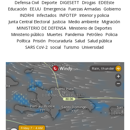
Defensa Civil
Deporte
DIGESETT
Drogas
EDEEste
Educación
EE.UU
Emergencia
Fuerzas Armadas
Gobierno
INDRHI
Infectados
INFOTEP
Interior y policia
Junta Central Electoral
Justicia
Medio ambiente
Migración
MINISTERIO DE DEFENSA
Ministerio de Deportes
Ministerio público
Muertes
Pandemia
Petróleo
Policia
Política
Prisión
Procuraduría
Salud
Salud pública
SARS CoV-2
social
Turismo
Universidad