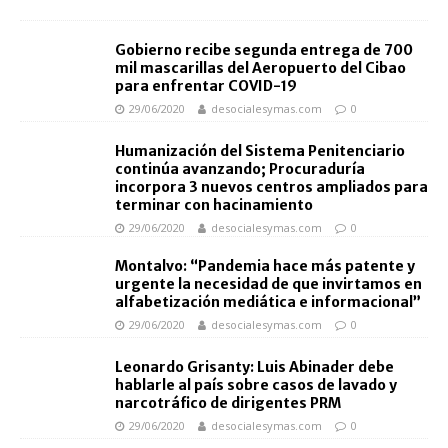
Gobierno recibe segunda entrega de 700
mil mascarillas del Aeropuerto del Cibao
para enfrentar COVID-19
29/06/2020
desocialesymas.com
0
Humanización del Sistema Penitenciario
continúa avanzando; Procuraduría
incorpora 3 nuevos centros ampliados para
terminar con hacinamiento
29/06/2020
desocialesymas.com
0
Montalvo: “Pandemia hace más patente y
urgente la necesidad de que invirtamos en
alfabetización mediática e informacional”
29/06/2020
desocialesymas.com
0
Leonardo Grisanty: Luis Abinader debe
hablarle al país sobre casos de lavado y
narcotráfico de dirigentes PRM
29/06/2020
desocialesymas.com
0