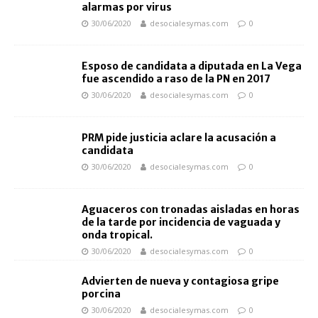
alarmas por virus
30/06/2020
desocialesymas.com
0
Esposo de candidata a diputada en La Vega
fue ascendido a raso de la PN en 2017
30/06/2020
desocialesymas.com
0
PRM pide justicia aclare la acusación a
candidata
30/06/2020
desocialesymas.com
0
Aguaceros con tronadas aisladas en horas
de la tarde por incidencia de vaguada y
onda tropical.
30/06/2020
desocialesymas.com
0
Advierten de nueva y contagiosa gripe
porcina
30/06/2020
desocialesymas.com
0