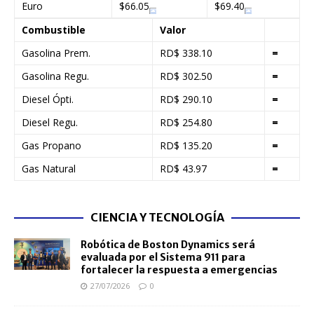
Euro
$66.05
$69.40
Combustible
Valor
Gasolina Prem.
RD$ 338.10
=
Gasolina Regu.
RD$ 302.50
=
Diesel Ópti.
RD$ 290.10
=
Diesel Regu.
RD$ 254.80
=
Gas Propano
RD$ 135.20
=
Gas Natural
RD$ 43.97
=
CIENCIA Y TECNOLOGÍA
Robótica de Boston Dynamics será
evaluada por el Sistema 911 para
fortalecer la respuesta a emergencias
27/07/2026
0