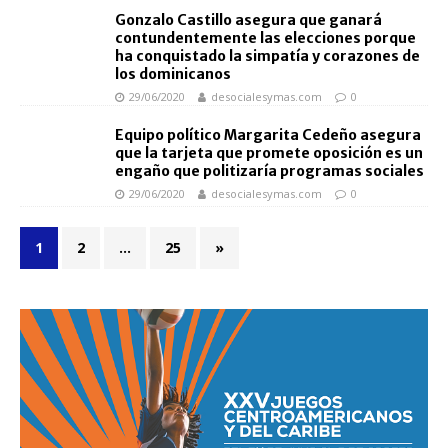
Gonzalo Castillo asegura que ganará
contundentemente las elecciones porque
ha conquistado la simpatía y corazones de
los dominicanos
29/06/2020
desocialesymas.com
0
Equipo político Margarita Cedeño asegura
que la tarjeta que promete oposición es un
engaño que politizaría programas sociales
29/06/2020
desocialesymas.com
0
1
2
…
25
»