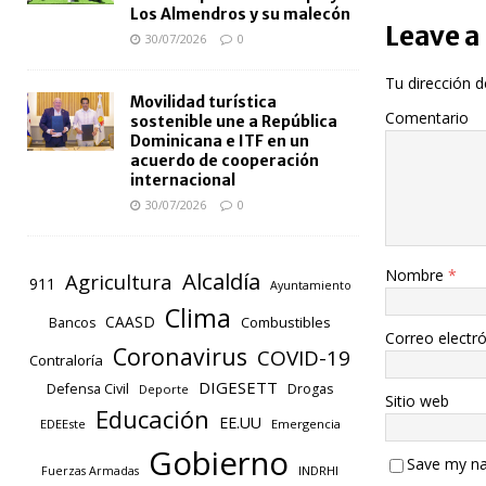
Los Almendros y su malecón
Leave a
30/07/2026
0
Tu dirección d
Movilidad turística
Comentario
sostenible une a República
Dominicana e ITF en un
acuerdo de cooperación
internacional
30/07/2026
0
Nombre
*
Alcaldía
Agricultura
911
Ayuntamiento
Clima
CAASD
Combustibles
Bancos
Correo electr
Coronavirus
COVID-19
Contraloría
DIGESETT
Defensa Civil
Drogas
Deporte
Sitio web
Educación
EE.UU
EDEEste
Emergencia
Gobierno
Save my na
INDRHI
Fuerzas Armadas