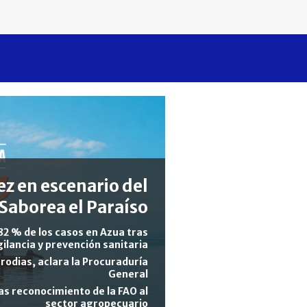
z en escenario del
Saborea el Paraíso
82 % de los casos en Azua tras
gilancia y prevención sanitaria
rodias, aclara la Procuraduría
General
s reconocimiento de la FAO al
sector agropecuario