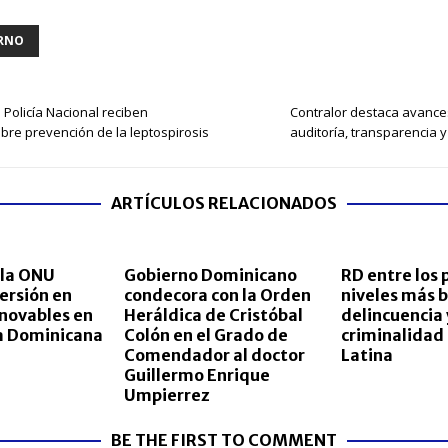
RNO
Policía Nacional reciben
Contralor destaca avance
bre prevención de la leptospirosis
auditoría, transparencia y
ARTÍCULOS RELACIONADOS
 la ONU
Gobierno Dominicano
RD entre los 
ersión en
condecora con la Orden
niveles más b
novables en
Heráldica de Cristóbal
delincuencia 
ca Dominicana
Colón en el Grado de
criminalidad
Comendador al doctor
Latina
Guillermo Enrique
Umpierrez
BE THE FIRST TO COMMENT