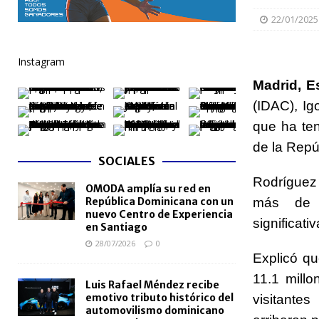
NACIONALES
22/01/2025
[ 04/08/2026 ]
Arritmia puede explicar por qué el c
Instagram
[ 04/08/2026 ]
Amistad 2026 llevará atención médica
Madrid, E
[ 04/08/2026 ]
Migración somete a la justicia a h
(IDAC), Ig
NACIONALES
que ha ten
[ 04/08/2026 ]
Derecho de autor alcanza cifra réco
de la Repú
SOCIALES
semestre de 2026
NACIONALES
Rodríguez 
OMODA amplía su red en
[ 04/08/2026 ]
Turismo dominicano rompe récord con
República Dominicana con un
más de 
nuevo Centro de Experiencia
significati
en Santiago
28/07/2026
0
Explicó q
11.1 millo
Luis Rafael Méndez recibe
emotivo tributo histórico del
visitante
automovilismo dominicano