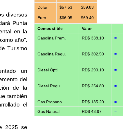
Dólar
$57.53
$59.83
os diversos
Euro
$66.05
$69.40
 dará Punta
Combustible
Valor
ental en la
Gasolina Prem.
RD$ 338.10
=
óximo año”,
 de Turismo
Gasolina Regu.
RD$ 302.50
=
Diesel Ópti.
RD$ 290.10
=
mentado un
remento del
Diesel Regu.
RD$ 254.80
=
ción de la
que también
Gas Propano
RD$ 135.20
=
rollado el
Gas Natural
RD$ 43.97
=
te 2025 se