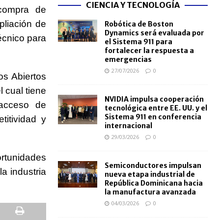
CIENCIA Y TECNOLOGÍA
 compra de
liación de
Robótica de Boston
Dynamics será evaluada por
écnico para
el Sistema 911 para
fortalecer la respuesta a
emergencias
27/07/2026
0
os Abiertos
 cual tiene
NVIDIA impulsa cooperación
 acceso de
tecnológica entre EE. UU. y el
Sistema 911 en conferencia
itividad y
internacional
29/03/2026
0
ortunidades
Semiconductores impulsan
la industria
nueva etapa industrial de
República Dominicana hacia
la manufactura avanzada
04/03/2026
0