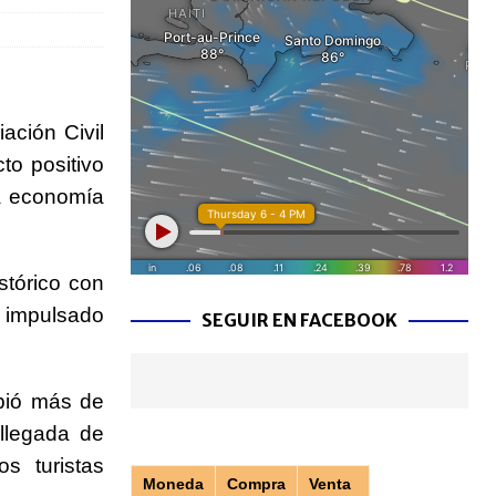
ación Civil
to positivo
la economía
stórico con
mpulsado
SEGUIR EN FACEBOOK
ibió más de
 llegada de
os turistas
Moneda
Compra
Venta