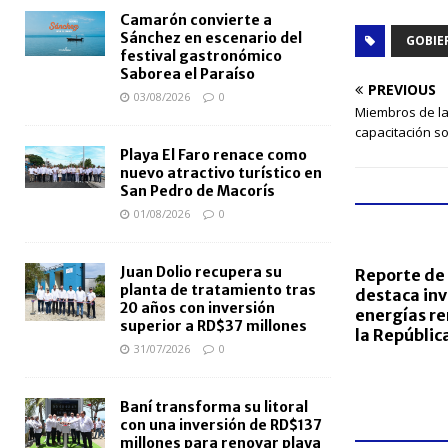
Camarón convierte a
Sánchez en escenario del
GOBIE
festival gastronómico
Saborea el Paraíso
PREVIOUS
03/08/2026
0
Miembros de la 
capacitación so
Playa El Faro renace como
nuevo atractivo turístico en
San Pedro de Macorís
01/08/2026
0
Juan Dolio recupera su
Reporte de
planta de tratamiento tras
destaca inv
20 años con inversión
energías re
superior a RD$37 millones
la Repúbli
31/07/2026
0
Baní transforma su litoral
con una inversión de RD$137
millones para renovar playa