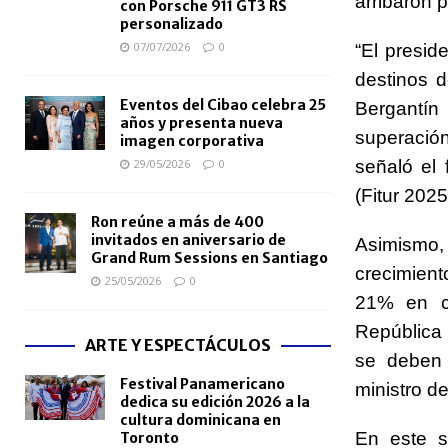
arribaron p
con Porsche 911 GT3 RS
personalizado
07/07/2026
0
“El presid
destinos d
Eventos del Cibao celebra 25
Bergantín
años y presenta nueva
superación
imagen corporativa
29/05/2026
0
señaló el 
(Fitur 202
Ron reúne a más de 400
invitados en aniversario de
Asimismo
Grand Rum Sessions en Santiago
crecimient
25/05/2026
0
21% en co
República 
ARTE Y ESPECTÁCULOS
se deben 
Festival Panamericano
ministro d
dedica su edición 2026 a la
cultura dominicana en
En este s
Toronto