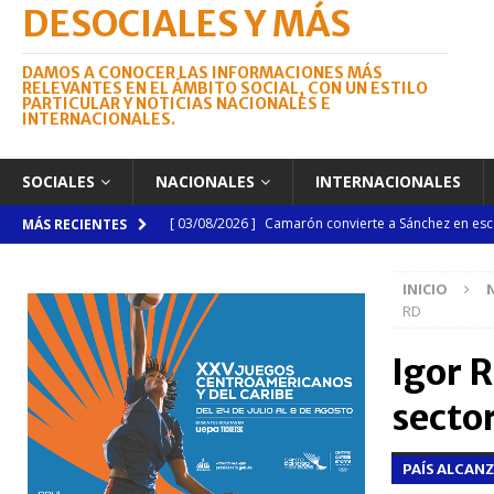
DESOCIALES Y MÁS
DAMOS A CONOCER LAS INFORMACIONES MÁS
RELEVANTES EN EL ÁMBITO SOCIAL, CON UN ESTILO
PARTICULAR Y NOTICIAS NACIONALES E
INTERNACIONALES.
SOCIALES
NACIONALES
INTERNACIONALES
[ 03/08/2026 ]
Camarón convierte a Sánchez en esce
MÁS RECIENTES
[ 03/08/2026 ]
Lactancia materna requiere mayor a
INICIO
NACIONALES
RD
[ 03/08/2026 ]
Tribunal Superior Electoral pondrá en
Igor 
Dr. Julio Brea Franco
NACIONALES
secto
[ 03/08/2026 ]
Subasta de Bienes Nacionales super
NACIONALES
PAÍS ALCAN
[ 04/08/2026 ]
Código Penal reúne a periodistas e