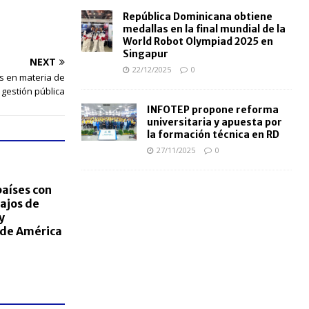
República Dominicana obtiene
medallas en la final mundial de la
World Robot Olympiad 2025 en
Singapur
NEXT
22/12/2025
0
s en materia de
 gestión pública
INFOTEP propone reforma
universitaria y apuesta por
la formación técnica en RD
27/11/2025
0
países con
ajos de
y
 de América