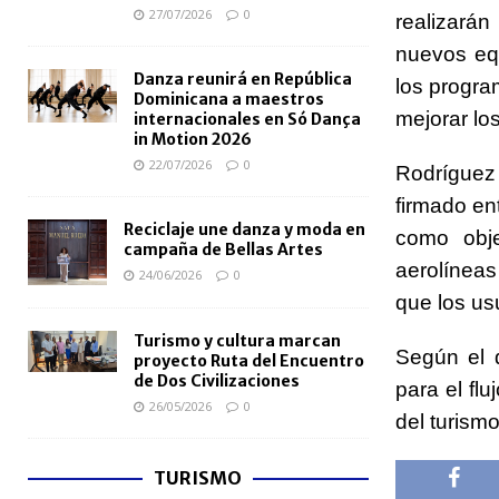
27/07/2026
0
realizará
nuevos eq
Danza reunirá en República
los progra
Dominicana a maestros
mejorar los
internacionales en Só Dança
in Motion 2026
22/07/2026
0
Rodríguez 
firmado en
Reciclaje une danza y moda en
como obje
campaña de Bellas Artes
aerolínea
24/06/2026
0
que los us
Turismo y cultura marcan
Según el 
proyecto Ruta del Encuentro
de Dos Civilizaciones
para el flu
26/05/2026
0
del turism
TURISMO