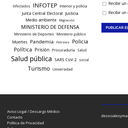
Recibir un
INFOTEP
Interior y policia
Infectados
Recibir un
Justicia
Junta Central Electoral
Medio ambiente
Migración
MINISTERIO DE DEFENSA
Ministerio de Deportes
Ministerio público
Policia
Pandemia
Muertes
Petróleo
Política
Prisión
Procuraduría
Salud
Salud pública
SARS CoV-2
social
Turismo
Universidad
Aviso Legal / Descargo Médico
desocialesyma
Contacto
Política de Privacidad