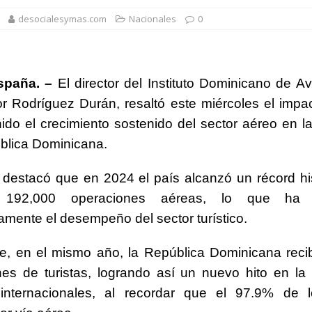
desocialesymas.com
Nacionales
0
orazón se acelera o parece saltarse latidos
SALUD
 gratuita y capacitación sanitaria a La Vega
SALUD
spaña. –
El director del Instituto Dominicano de Avi
ombre acusado de agredir agentes durante operativo en Hato Mayor
or Rodríguez Durán, resaltó este miércoles el impac
ido el crecimiento sostenido del sector aéreo en 
rd con más de 34 mil obras registradas por la ONDA en el primer
blica Dominicana.
destacó que en 2024 el país alcanzó un récord hi
 7,7 millones de visitantes hasta julio de 2026
NACIONALES
192,000 operaciones aéreas, lo que ha i
vamente el desempeño del sector turístico.
ue, en el mismo año, la República Dominicana rec
nes de turistas, logrando así un nuevo hito en la
s internacionales, al recordar que el 97.9% de l