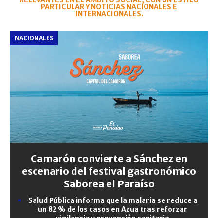
RELEVANTES EN EL ÁMBITO SOCIAL, CON UN ESTILO
PARTICULAR Y NOTICIAS NACIONALES E
INTERNACIONALES.
NACIONALES
Camarón convierte a Sánchez en
escenario del festival gastronómico
Saborea el Paraíso
Salud Pública informa que la malaria se reduce a
un 82 % de los casos en Azua tras reforzar
vigilancia y prevención sanitaria