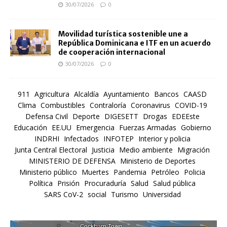
30/07/2026
0
Movilidad turística sostenible une a
República Dominicana e ITF en un acuerdo
de cooperación internacional
30/07/2026
0
911
Agricultura
Alcaldía
Ayuntamiento
Bancos
CAASD
Clima
Combustibles
Contraloría
Coronavirus
COVID-19
Defensa Civil
Deporte
DIGESETT
Drogas
EDEEste
Educación
EE.UU
Emergencia
Fuerzas Armadas
Gobierno
INDRHI
Infectados
INFOTEP
Interior y policia
Junta Central Electoral
Justicia
Medio ambiente
Migración
MINISTERIO DE DEFENSA
Ministerio de Deportes
Ministerio público
Muertes
Pandemia
Petróleo
Policia
Política
Prisión
Procuraduría
Salud
Salud pública
SARS CoV-2
social
Turismo
Universidad