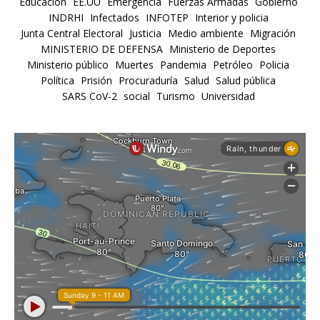
Educación
EE.UU
Emergencia
Fuerzas Armadas
Gobierno
INDRHI
Infectados
INFOTEP
Interior y policia
Junta Central Electoral
Justicia
Medio ambiente
Migración
MINISTERIO DE DEFENSA
Ministerio de Deportes
Ministerio público
Muertes
Pandemia
Petróleo
Policia
Política
Prisión
Procuraduría
Salud
Salud pública
SARS CoV-2
social
Turismo
Universidad