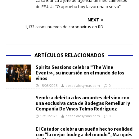
Casa Blanca a jefe de agencia de medicamentos
de EE.UU.: “O aprueba hoy la vacuna o se va”
NEXT
1,133 casos nuevos de coronavirus en RD
ARTÍCULOS RELACIONADOS
Spirits Sessions celebra “The Wine
Event», su incursión en el mundo de los
vinos
15/08/2025
desocialesymas.com
0
Sembra deleita a los amantes del vino con
una exclusiva cata de Bodegas Remelluri y
Compañía De Vinos Telmo Rodríguez
17/10/2023
desocialesymas.com
0
El Catador celebra un sueño hecho realidad
con “la mejor bodega del mundo”, Marqués