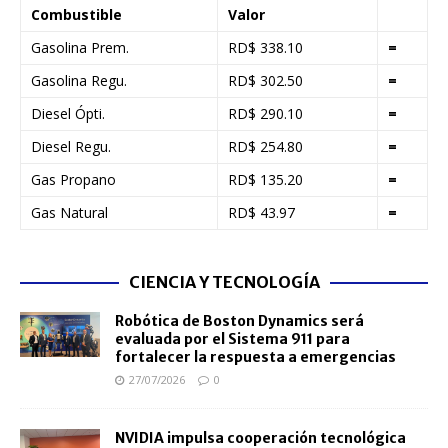
Combustible
Valor
Gasolina Prem.
RD$ 338.10
=
Gasolina Regu.
RD$ 302.50
=
Diesel Ópti.
RD$ 290.10
=
Diesel Regu.
RD$ 254.80
=
Gas Propano
RD$ 135.20
=
Gas Natural
RD$ 43.97
=
CIENCIA Y TECNOLOGÍA
Robótica de Boston Dynamics será
evaluada por el Sistema 911 para
fortalecer la respuesta a emergencias
27/07/2026
0
NVIDIA impulsa cooperación tecnológica