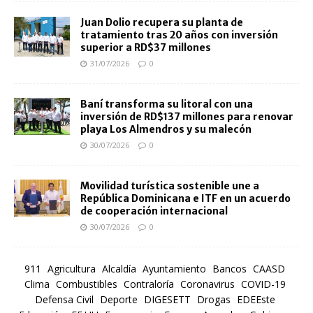
Juan Dolio recupera su planta de
tratamiento tras 20 años con inversión
superior a RD$37 millones
31/07/2026
0
Baní transforma su litoral con una
inversión de RD$137 millones para renovar
playa Los Almendros y su malecón
30/07/2026
0
Movilidad turística sostenible une a
República Dominicana e ITF en un acuerdo
de cooperación internacional
30/07/2026
0
911
Agricultura
Alcaldía
Ayuntamiento
Bancos
CAASD
Clima
Combustibles
Contraloría
Coronavirus
COVID-19
Defensa Civil
Deporte
DIGESETT
Drogas
EDEEste